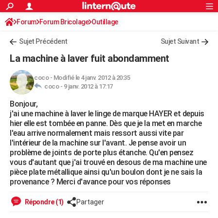
ACTUALITÉS
Forum
Forum Bricolage
Connexion
Outillage
S'inscrire
Rechercher
Société
Education
Villes
Politique
Faits Divers
Monde
+
SPORT
Sujet Précédent
Sujet Suivant
Football
Cyclisme
Forum
Coupe du monde 2026
Tennis
Rugby
CULTURE
La machine à laver fuit abondamment
TNT
Cinéma
Musique
Programme TV
Streaming
Sorties cinéma
+
FINANCE
coco
-
Modifié le 4 janv. 2012 à 20:35
coco -
9 janv. 2012 à 17:17
Impôts
Immobilier
Banque
Crédit
Retraite
Epargne
Risques naturels par ville
Assurance
AUTO
Bonjour,
Réserver un essai
Berlines
Forum auto
Essais
Citadines
SUV
+
HIGH-TECH
j'ai une machine à laver le linge de marque HAYER et depuis
hier elle est tombée en panne. Dès que je la met en marche
Meilleur smartphone
Ordinateurs
Guide high-tech
Mobiles
Internet
Jeux vidéo
+
BRICOLAGE
l'eau arrive normalement mais ressort aussi vite par
l'intérieur de la machine sur l'avant. Je pense avoir un
Aménagement intérieur
Cuisine
Jardinage
+
Forum
Extérieur
Salle de bains
Rangement
WEEK-END
problème de joints de porte plus étanche. Qu'en pensez
vous d'autant que j'ai trouvé en desous de ma machine une
Escapades
Expositions
Week-end nature
Guides de France
Patrimoine
Musées
+
LIFESTYLE
pièce plate métallique ainsi qu'un boulon dont je ne sais la
provenance ? Merci d'avance pour vos réponses
Bien-être
Mode
+
Art de vivre
Loisirs
Modes de vie
SANTE
Répondre (1)
Partager
Guide de la santé
Médicaments
+
Alimentation
Maladies
Sommeil
VOYAGE