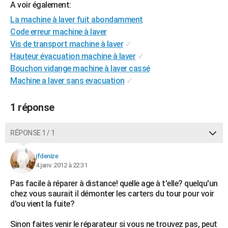
A voir également:
City break
Voyage de noces
Climat
Destinations
Voyage nature
Forum
+
PHOTO
La machine à laver fuit abondamment
Code erreur machine à laver
GUIDES D'ACHAT
Vis de transport machine à laver
✓
BONS PLANS
Hauteur évacuation machine à laver
✓
Bouchon vidange machine à laver cassé
CARTE DE VOEUX
Machine a laver sans evacuation
✓
Carte Bonne année
Carte Pâques
Carte de Noël
Carte Saint-Valentin
Carte d'anniversaire
DICTIONNAIRE
1 réponse
Biographies
Expressions
Dictionnaire
Citations
Proverbes
PROGRAMME TV
RÉPONSE 1 / 1
COPAINS D'AVANT
Se connecter
Collèges
Universités
Service militaire
S'inscrire
Lycées
Primaires
Entreprises
Avis de recherche
jfdenize
AVIS DE DÉCÈS
4 janv. 2012 à 22:31
FORUM
Pas facile à réparer à distance! quelle age à t'elle? quelqu'un
chez vous saurait il démonter les carters du tour pour voir
Lifestyle
Sport
Television
Cinema
Bricolage
Culture
Auto
Voyage
d'ou vient la fuite?
Sinon faites venir le réparateur si vous ne trouvez pas, peut