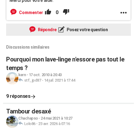
Merci pour votre aide.
0
Commenter
Répondre
Posez votre question
Discussions similaires
Pourquoi mon lave-linge n'essore pas tout le
temps ?
kern
-
17 oct. 2010 à 20:43
stf_jpd87
-
14 juil. 2021 à 17:44
9 réponses
Tambour desaxé
Chachapso
-
24 mai 2021 à 10:27
Lolo86
-
23 avr. 2026 à 07:16