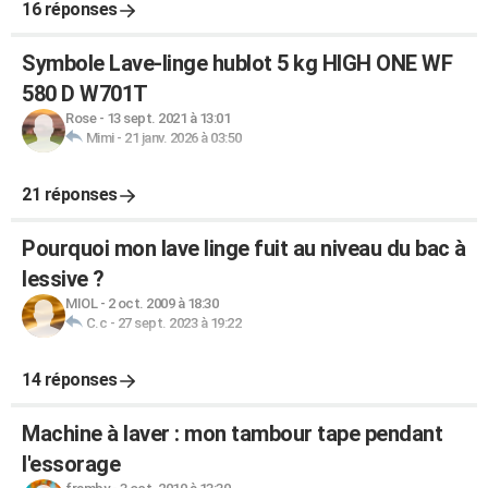
16 réponses
Symbole Lave-linge hublot 5 kg HIGH ONE WF
580 D W701T
Rose
-
13 sept. 2021 à 13:01
Mimi
-
21 janv. 2026 à 03:50
21 réponses
Pourquoi mon lave linge fuit au niveau du bac à
lessive ?
MIOL
-
2 oct. 2009 à 18:30
C.c
-
27 sept. 2023 à 19:22
14 réponses
Machine à laver : mon tambour tape pendant
l'essorage