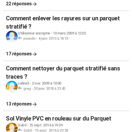
22 réponses
Comment enlever les rayures sur un parquet
stratifié ?
Utilisateur anonyme
-
10 mars 2009 à 12:02
pseudo
-
4 janv. 2013 à 18:15
17 réponses
Comment nettoyer du parquet stratifié sans
traces ?
celine3
-
2 nov. 2009 à 10:00
greg
-
20 janv. 2018 à 23:45
13 réponses
Sol Vinyle PVC en rouleau sur du Parquet
Sub0
-
15 sept. 2014 à 19:39
Sub0
-
15 sept. 2014 à 23:28