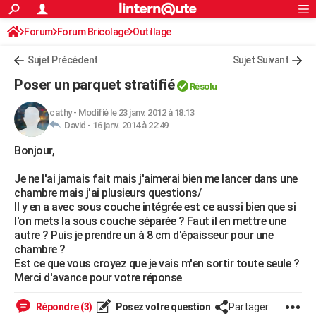
ACTUALITÉS
Forum
Forum Bricolage
Connexion
Outillage
S'inscrire
Rechercher
Société
Education
Villes
Politique
Faits Divers
Monde
+
SPORT
Sujet Précédent
Sujet Suivant
Football
Cyclisme
Forum
Coupe du monde 2026
Tennis
Rugby
CULTURE
Poser un parquet stratifié
Résolu
TNT
Cinéma
Musique
Programme TV
Streaming
Sorties cinéma
+
FINANCE
cathy
-
Modifié le 23 janv. 2012 à 18:13
David -
16 janv. 2014 à 22:49
Impôts
Immobilier
Banque
Crédit
Retraite
Epargne
Risques naturels par ville
Assurance
AUTO
Bonjour,
Réserver un essai
Berlines
Forum auto
Essais
Citadines
SUV
+
HIGH-TECH
Je ne l'ai jamais fait mais j'aimerai bien me lancer dans une
Meilleur smartphone
Ordinateurs
Guide high-tech
Mobiles
Internet
Jeux vidéo
+
BRICOLAGE
chambre mais j'ai plusieurs questions/
Il y en a avec sous couche intégrée est ce aussi bien que si
Aménagement intérieur
Cuisine
Jardinage
+
Forum
Extérieur
Salle de bains
Rangement
WEEK-END
l'on mets la sous couche séparée ? Faut il en mettre une
autre ? Puis je prendre un à 8 cm d'épaisseur pour une
Escapades
Expositions
Week-end nature
Guides de France
Patrimoine
Musées
+
LIFESTYLE
chambre ?
Est ce que vous croyez que je vais m'en sortir toute seule ?
Bien-être
Mode
+
Art de vivre
Loisirs
Modes de vie
SANTE
Merci d'avance pour votre réponse
Guide de la santé
Médicaments
+
Alimentation
Maladies
Sommeil
VOYAGE
Répondre (3)
Posez votre question
Partager