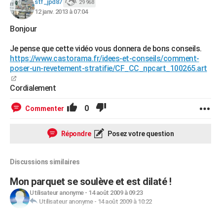
stf_jpd87
29 968
12 janv. 2013 à 07:04
Bonjour
Je pense que cette vidéo vous donnera de bons conseils.
https://www.castorama.fr/idees-et-conseils/comment-
poser-un-revetement-stratifie/CF_CC_npcart_100265.art
Cordialement
0
Commenter
Répondre
Posez votre question
Discussions similaires
Mon parquet se soulève et est dilaté !
Utilisateur anonyme
-
14 août 2009 à 09:23
Utilisateur anonyme
-
14 août 2009 à 10:22