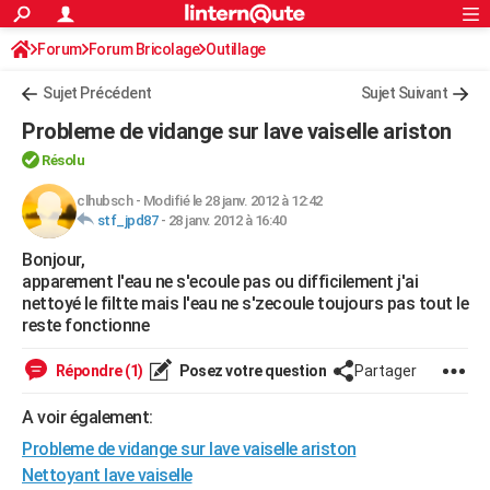
ACTUALITÉS
Forum
Forum Bricolage
Connexion
Outillage
S'inscrire
Rechercher
Société
Education
Villes
Politique
Faits Divers
Monde
+
SPORT
Sujet Précédent
Sujet Suivant
Football
Cyclisme
Forum
Coupe du monde 2026
Tennis
Rugby
CULTURE
Probleme de vidange sur lave vaiselle ariston
TNT
Cinéma
Musique
Programme TV
Streaming
Sorties cinéma
+
FINANCE
Résolu
Impôts
Immobilier
Banque
Crédit
Retraite
Epargne
Risques naturels par ville
Assurance
clhubsch
-
Modifié le 28 janv. 2012 à 12:42
AUTO
stf_jpd87
-
28 janv. 2012 à 16:40
Réserver un essai
Berlines
Forum auto
Essais
Citadines
SUV
+
HIGH-TECH
Bonjour,
apparement l'eau ne s'ecoule pas ou difficilement j'ai
Meilleur smartphone
Ordinateurs
Guide high-tech
Mobiles
Internet
Jeux vidéo
+
BRICOLAGE
nettoyé le filtte mais l'eau ne s'zecoule toujours pas tout le
reste fonctionne
Aménagement intérieur
Cuisine
Jardinage
+
Forum
Extérieur
Salle de bains
Rangement
WEEK-END
Répondre (1)
Posez votre question
Partager
Escapades
Expositions
Week-end nature
Guides de France
Patrimoine
Musées
+
LIFESTYLE
A voir également:
Bien-être
Mode
+
Art de vivre
Loisirs
Modes de vie
SANTE
Probleme de vidange sur lave vaiselle ariston
Guide de la santé
Médicaments
+
Alimentation
Maladies
Sommeil
VOYAGE
Nettoyant lave vaiselle