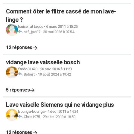
Comment ôter le filtre cassé de mon lave-
linge ?
louise_attaque
-
6 mars 2011 à 15:25
stf_jpd87
-
30 mai 2026 à 07:54
12 réponses
vidange lave vaisselle bosch
fredo31470
-
26 nov. 2016 à 11:23
Bebert
-
19 août 2024 à 19:42
5 réponses
Lave vaiselle Siemens qui ne vidange plus
bounga-bounga
-
4 déc. 2011 à 14:24
Chris1975
-
29 déc. 2018 à 18:50
12 réponses