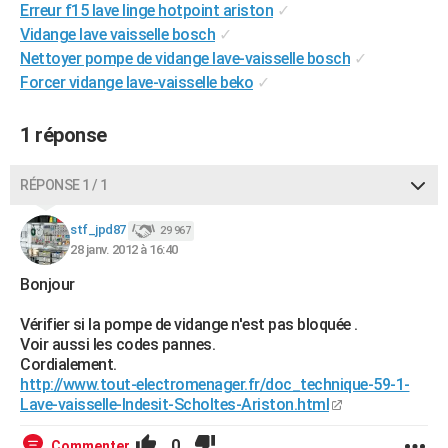
Erreur f15 lave linge hotpoint ariston
✓
City break
Voyage de noces
Climat
Destinations
Voyage nature
Forum
+
PHOTO
Vidange lave vaisselle bosch
✓
Nettoyer pompe de vidange lave-vaisselle bosch
✓
GUIDES D'ACHAT
Forcer vidange lave-vaisselle beko
✓
BONS PLANS
1 réponse
CARTE DE VOEUX
Carte Bonne année
Carte Pâques
Carte de Noël
Carte Saint-Valentin
Carte d'anniversaire
RÉPONSE 1 / 1
DICTIONNAIRE
Biographies
Expressions
Dictionnaire
Citations
Proverbes
PROGRAMME TV
stf_jpd87
29 967
28 janv. 2012 à 16:40
COPAINS D'AVANT
Bonjour
Se connecter
Collèges
Universités
Service militaire
S'inscrire
Lycées
Primaires
Entreprises
Avis de recherche
AVIS DE DÉCÈS
Vérifier si la pompe de vidange n'est pas bloquée .
Voir aussi les codes pannes.
FORUM
Cordialement.
http://www.tout-electromenager.fr/doc_technique-59-1-
Lifestyle
Sport
Television
Cinema
Bricolage
Culture
Auto
Voyage
Lave-vaisselle-Indesit-Scholtes-Ariston.html
0
Commenter