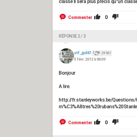
classe II sera plus precis qu"un classe 
0
Commenter
RÉPONSE 2 / 3
stf_jpd87
29 967
5 févr. 2012 à 08:09
Bonjour
A lire.
http://fr.stanleyworks.be/Questi
m%C3%A8tres%20rubans%20Stanley
0
Commenter