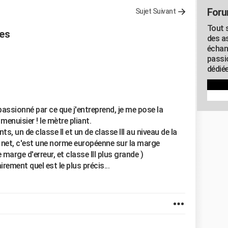
Foru
Sujet Suivant
Tout s
res
des as
échan
passi
dédiée
assionné par ce que j'entreprend, je me pose la
menuisier ! le mètre pliant.
s, un de classe II et un de classe III au niveau de la
e net, c'est une norme européenne sur la marge
te marge d'erreur, et classe III plus grande )
ement quel est le plus précis...