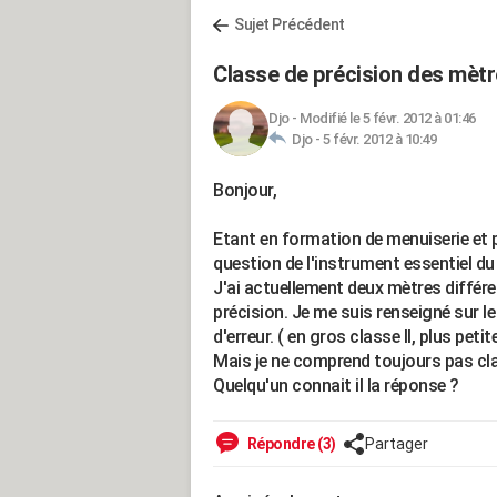
Sujet Précédent
Classe de précision des mèt
Djo
-
Modifié le 5 févr. 2012 à 01:46
Djo -
5 févr. 2012 à 10:49
Bonjour,
Etant en formation de menuiserie et p
question de l'instrument essentiel du 
J'ai actuellement deux mètres différent
précision. Je me suis renseigné sur l
d'erreur. ( en gros classe II, plus peti
Mais je ne comprend toujours pas clair
Quelqu'un connait il la réponse ?
Répondre (3)
Partager