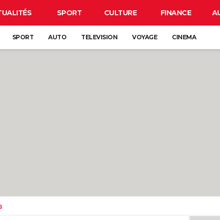
TUALITÉS
SPORT
CULTURE
FINANCE
A
SPORT
AUTO
TELEVISION
VOYAGE
CINEMA
s