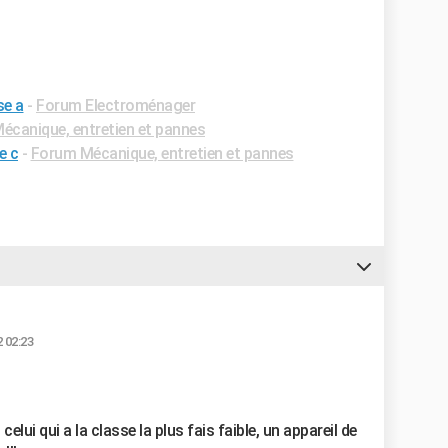
se a
-
Forum Electroménager
écanique, entretien et pannes
e c
-
Forum Mécanique, entretien et pannes
 02:23
celui qui a la classe la plus fais faible, un appareil de