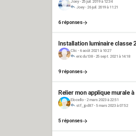
Joey
-
25 juil. 2019 à 12:34
Joey
-
26 juil. 2019 à 11:21
6 réponses
Installation luminaire classe 
Clic
-
6 août 2021 à 10:27
ericdu138
-
25 sept. 2021 à 14:18
9 réponses
Relier mon applique murale à 
Elocello
-
2 mars 2023 à 22:51
stf_jpd87
-
5 mars 2023 à 07:52
5 réponses