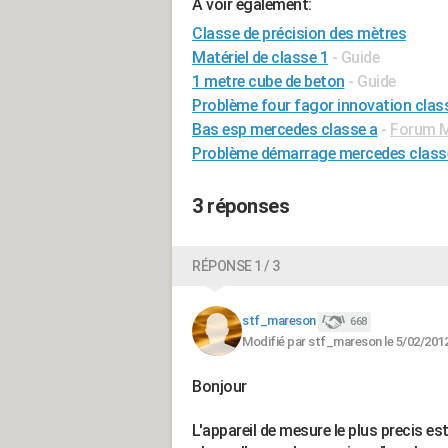
A voir également:
Classe de précision des mètres
Matériel de classe 1
- Guide
1 metre cube de beton
- Guide
Problème four fagor innovation clas
Bas esp mercedes classe a
-
Forum M
Problème démarrage mercedes class
3 réponses
RÉPONSE 1 / 3
stf_mareson
668
Modifié par stf_mareson le 5/02/2012
Bonjour
L'appareil de mesure le plus precis est 