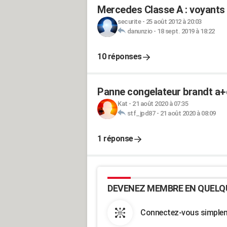
Mercedes Classe A : voyants
securite
-
25 août 2012 à 20:03
danunzio
-
18 sept. 2019 à 18:22
10 réponses
Panne congelateur brandt a+
Kat
-
21 août 2020 à 07:35
stf_jpd87
-
21 août 2020 à 08:09
1 réponse
DEVENEZ MEMBRE EN QUELQ
Connectez-vous simpleme