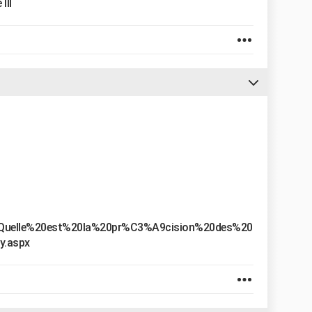
III
ons/Quelle%20est%20la%20pr%C3%A9cision%20des%20
.aspx