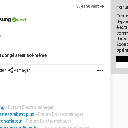
Foru
Sujet Suivant
Trouv
msung
Résolu
dépan
élect
commu
0
durée
Écono
optimi
 du congélateur soi-même
tion
Partager
ng
-
Forum Electroménager
s ne tombent plus
-
Forum Electroménager
congélateur
-
Forum Electroménager
 samsung rsg5pumh
✓
-
Forum Electroménager