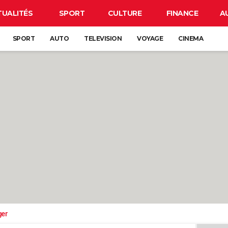
TUALITÉS
SPORT
CULTURE
FINANCE
A
SPORT
AUTO
TELEVISION
VOYAGE
CINEMA
ger