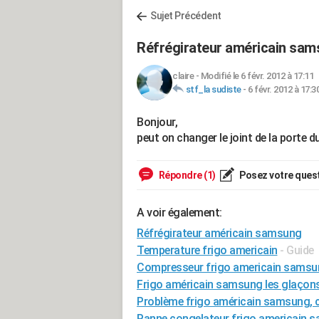
Sujet Précédent
Réfrégirateur américain sa
claire
-
Modifié le 6 févr. 2012 à 17:11
stf_la sudiste
-
6 févr. 2012 à 17:3
Bonjour,
peut on changer le joint de la porte
Répondre (1)
Posez votre ques
A voir également:
Réfrégirateur américain samsung
Temperature frigo americain
- Guide
Compresseur frigo americain samsu
Frigo américain samsung les glaçon
Problème frigo américain samsung, 
Panne congelateur frigo americain