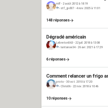
mlf
-
2 août 2012 à 18:19
stf_jpd87
-
4 nov. 2025 à 11:01
148 réponses
Dégradé américain
Lebreton563
-
22 juil. 2018 à 13:08
Iantanoe34
-
26 avr. 2021 à 17:29
6 réponses
Comment relancer un frigo a
proto
-
30 oct. 2010 à 17:20
Chris06
-
22 nov. 2018 à 10:46
10 réponses