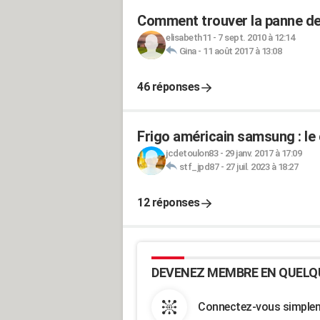
Comment trouver la panne d
elisabeth11
-
7 sept. 2010 à 12:14
Gina
-
11 août 2017 à 13:08
46 réponses
Frigo américain samsung : le
jcdetoulon83
-
29 janv. 2017 à 17:09
stf_jpd87
-
27 juil. 2023 à 18:27
12 réponses
DEVENEZ MEMBRE EN QUELQ
Connectez-vous simpleme