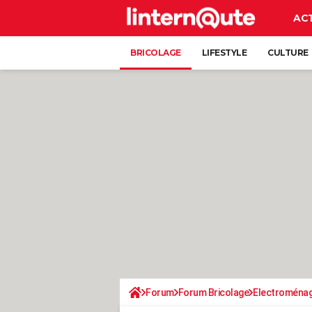
AC
BRICOLAGE
LIFESTYLE
CULTURE
Forum
Forum Bricolage
Electroména