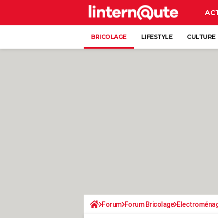
AC
BRICOLAGE
LIFESTYLE
CULTURE
Forum
Forum Bricolage
Electroména