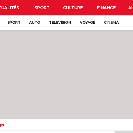
TUALITÉS
SPORT
CULTURE
FINANCE
A
SPORT
AUTO
TELEVISION
VOYAGE
CINEMA
ger