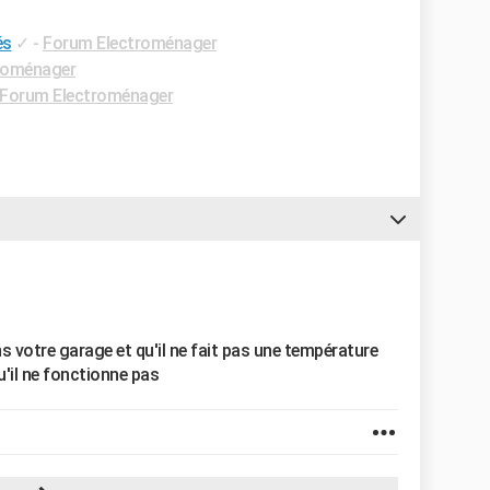
és
✓
-
Forum Electroménager
roménager
Forum Electroménager
ns votre garage et qu'il ne fait pas une température
'il ne fonctionne pas