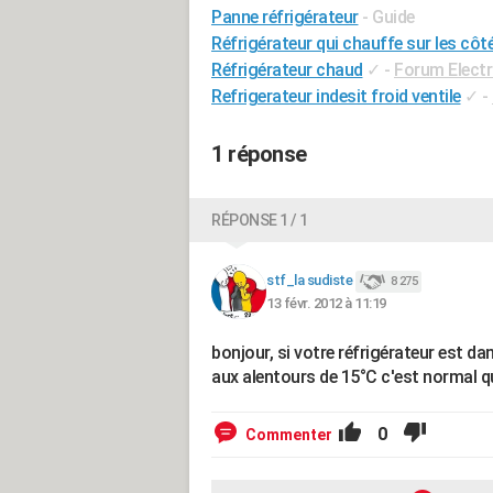
Panne réfrigérateur
- Guide
Réfrigérateur qui chauffe sur les côt
Réfrigérateur chaud
✓
-
Forum Elect
Refrigerateur indesit froid ventile
✓
-
1 réponse
RÉPONSE 1 / 1
stf_la sudiste
8 275
13 févr. 2012 à 11:19
bonjour, si votre réfrigérateur est da
aux alentours de 15°C c'est normal qu
0
Commenter