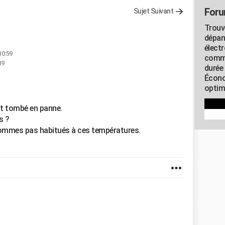
Foru
Sujet Suivant
Trouv
dépan
élect
10:59
commu
19
durée
Écono
optimi
est tombé en panne.
s ?
 sommes pas habitués à ces températures.