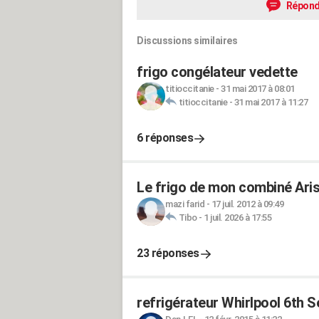
Répond
Discussions similaires
frigo congélateur vedette
titioccitanie
-
31 mai 2017 à 08:01
titioccitanie
-
31 mai 2017 à 11:27
6 réponses
Le frigo de mon combiné Arist
mazi farid
-
17 juil. 2012 à 09:49
Tibo
-
1 juil. 2026 à 17:55
23 réponses
refrigérateur Whirlpool 6th 