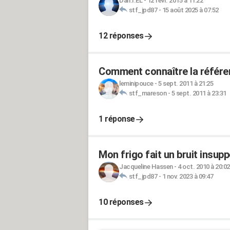
Dan.I.EL
-
12 févr. 2015 à 11:22
stf_jpd87
-
15 août 2025 à 07:52
12 réponses
Comment connaître la référen
leminipouce
-
5 sept. 2011 à 21:25
stf_mareson
-
5 sept. 2011 à 23:31
1 réponse
Mon frigo fait un bruit insupp
Jacqueline Hassen
-
4 oct. 2010 à 20:02
stf_jpd87
-
1 nov. 2023 à 09:47
10 réponses