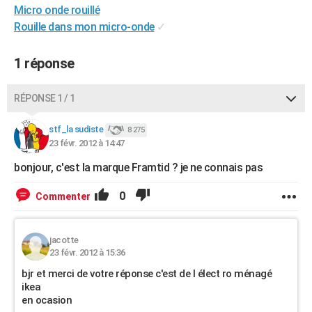
Micro onde rouillé
City break
Voyage de noces
Climat
Destinations
Voyage nature
Forum
+
PHOTO
Rouille dans mon micro-onde
✓
GUIDES D'ACHAT
1 réponse
BONS PLANS
RÉPONSE 1 / 1
CARTE DE VOEUX
Carte Bonne année
Carte Pâques
Carte de Noël
Carte Saint-Valentin
Carte d'anniversaire
DICTIONNAIRE
stf_la sudiste
8 275
23 févr. 2012 à 14:47
Biographies
Expressions
Dictionnaire
Citations
Proverbes
PROGRAMME TV
bonjour, c'est la marque Framtid ? je ne connais pas
COPAINS D'AVANT
0
Commenter
Se connecter
Collèges
Universités
Service militaire
S'inscrire
Lycées
Primaires
Entreprises
Avis de recherche
AVIS DE DÉCÈS
jacotte
FORUM
23 févr. 2012 à 15:36
Lifestyle
Sport
Television
Cinema
Bricolage
Culture
Auto
Voyage
bjr et merci de votre réponse c'est de l élect ro ménagé
ikea
en ocasion