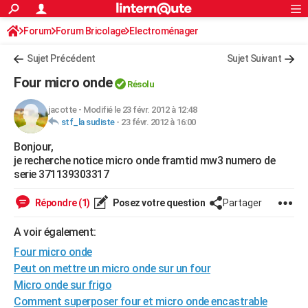
ACTUALITÉS
Forum
Forum Bricolage
Connexion
Electroménager
S'inscrire
Rechercher
Société
Education
Villes
Politique
Faits Divers
Monde
+
SPORT
Sujet Précédent
Sujet Suivant
Football
Cyclisme
Forum
Coupe du monde 2026
Tennis
Rugby
CULTURE
Four micro onde
Résolu
TNT
Cinéma
Musique
Programme TV
Streaming
Sorties cinéma
+
FINANCE
jacotte
-
Modifié le 23 févr. 2012 à 12:48
stf_la sudiste
-
23 févr. 2012 à 16:00
Impôts
Immobilier
Banque
Crédit
Retraite
Epargne
Risques naturels par ville
Assurance
AUTO
Bonjour,
Réserver un essai
Berlines
Forum auto
Essais
Citadines
SUV
+
HIGH-TECH
je recherche notice micro onde framtid mw3 numero de
serie 371139303317
Meilleur smartphone
Ordinateurs
Guide high-tech
Mobiles
Internet
Jeux vidéo
+
BRICOLAGE
Répondre (1)
Posez votre question
Partager
Aménagement intérieur
Cuisine
Jardinage
+
Forum
Extérieur
Salle de bains
Rangement
WEEK-END
A voir également:
Escapades
Expositions
Week-end nature
Guides de France
Patrimoine
Musées
+
LIFESTYLE
Four micro onde
Bien-être
Mode
+
Art de vivre
Loisirs
Modes de vie
Peut on mettre un micro onde sur un four
SANTE
Micro onde sur frigo
Guide de la santé
Médicaments
+
Alimentation
Maladies
Sommeil
VOYAGE
Comment superposer four et micro onde encastrable