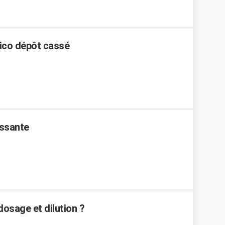
rico dépôt cassé
issante
dosage et dilution ?