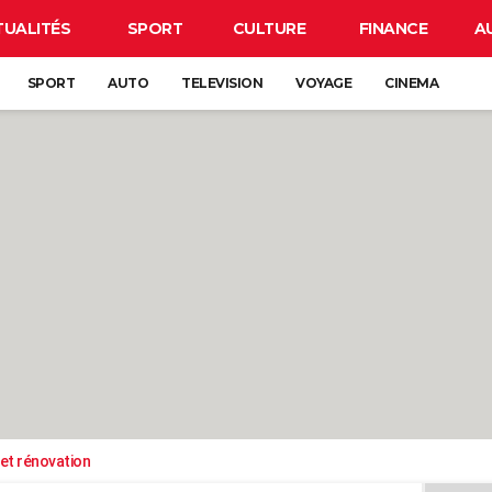
TUALITÉS
SPORT
CULTURE
FINANCE
A
SPORT
AUTO
TELEVISION
VOYAGE
CINEMA
et rénovation