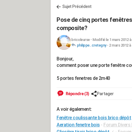
Sujet Précédent
Pose de cinq portes fenêtres
composite?
bricoleurse
-
Modifié le 1 mars 2012 à
philippe..cretegny
-
2 mars 2012 à 
Bonjour,
comment poser une porte fenêtre cou
5 portes fenetres de 2m40
Répondre (3)
Partager
A voir également:
Fenêtre coulissante bois brico dépôt
Aeration fenetre bois
-
Forum Divers 
Glissière tiroir brico dépôt
✓
-
Forum 