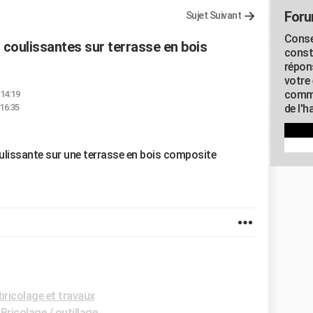
Foru
Sujet Suivant
Conse
 coulissantes sur terrasse en bois
const
répon
votre 
commu
 14:19
16:35
de l'h
lissante sur une terrasse en bois composite
bricolage et travaux
Bricolage / outillage