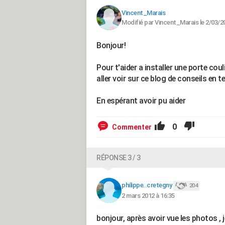
Vincent_Marais
Modifié par Vincent_Marais le 2/03/2
Bonjour!
Pour t'aider a installer une porte co
aller voir sur ce blog de conseils en t
En espérant avoir pu aider
0
Commenter
RÉPONSE 3 / 3
philippe..cretegny
204
2 mars 2012 à 16:35
bonjour, après avoir vue les photos , 