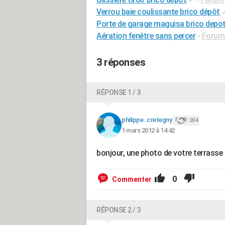
Verrou baie coulissante brico dépôt
Porte de garage maguisa brico depo
Aération fenêtre sans percer
-
Forum 
3 réponses
RÉPONSE 1 / 3
philippe..cretegny
204
1 mars 2012 à 14:42
bonjour, une photo de votre terrasse 
0
Commenter
RÉPONSE 2 / 3