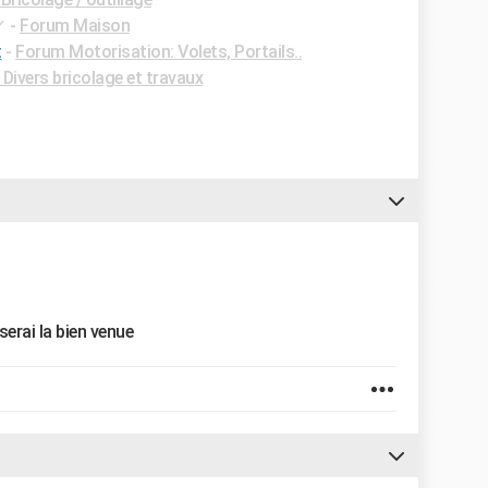
✓
-
Forum Maison
t
-
Forum Motorisation: Volets, Portails..
Divers bricolage et travaux
serai la bien venue