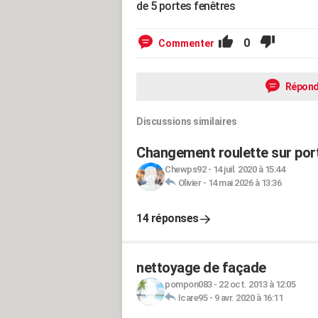
de 5 portes fenêtres
0
Commenter
Répond
Discussions similaires
Changement roulette sur por
Chewps92
-
14 juil. 2020 à 15:44
Olivier
-
14 mai 2026 à 13:36
14 réponses
nettoyage de façade
pompon083
-
22 oct. 2013 à 12:05
Icare95
-
9 avr. 2020 à 16:11