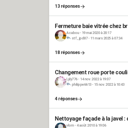
13 réponses
Fermeture baie vitrée chez b
Acabou
-
19 mai 2020 à 20:17
stf_jpd87
-
11 mars 2025 à 07:34
18 réponses
Changement roue porte coul
Lyly776
-
14 nov. 2022 à 19:07
philippe6613
-
15 nov. 2022 à 10:43
4 réponses
Nettoyage façade à la javel : 
vlom
-
4 août 2010 à 19:06