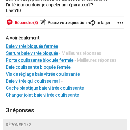
l'intérieur ou dois-je appeler un réparateur??
City break
Voyage de noces
Climat
Destinations
Voyage nature
Forum
+
PHOTO
Laeti10
GUIDES D'ACHAT
Répondre (3)
Posez votre question
Partager
BONS PLANS
A voir également:
CARTE DE VOEUX
Baie vitrée bloquée fermée
Carte Bonne année
Carte Pâques
Carte de Noël
Carte Saint-Valentin
Carte d'anniversaire
Serrure baie vitrée bloquée
- Meilleures réponses
DICTIONNAIRE
Porte coulissante bloquée fermée
- Meilleures réponses
Biographies
Expressions
Dictionnaire
Citations
Proverbes
PROGRAMME TV
Baie coulissante bloquée fermée
Vis de réglage baie vitrée coulissante
COPAINS D'AVANT
Baie vitrée qui coulisse mal
✓
Cache plastique baie vitrée coulissante
Se connecter
Collèges
Universités
Service militaire
S'inscrire
Lycées
Primaires
Entreprises
Avis de recherche
AVIS DE DÉCÈS
Changer joint baie vitrée coulissante
FORUM
3 réponses
Lifestyle
Sport
Television
Cinema
Bricolage
Culture
Auto
Voyage
RÉPONSE 1 / 3