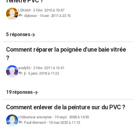
fenêtre PVC ?
LEKAM
-
3 févr. 2010 à 10:47
dylasse
-
14 avr. 2011 à 23:15
5 réponses
Comment réparer la poignée d'une baie vitrée
?
evaly53
-
2 févr. 2011 à 13:41
jl
-
6 janv. 2018 à 11:32
19 réponses
Comment enlever de la peinture sur du PVC ?
Utilisateur anonyme
-
19 sept. 2008 à 14:30
Paul-Bernard
-
10 mai 2025 à 11:13