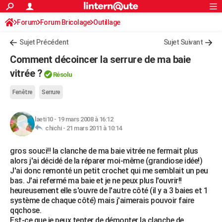
ACTUALITÉS
Forum
Forum Bricolage
Connexion
Outillage
S'inscrire
Rechercher
Société
Education
Villes
Politique
Faits Divers
Monde
+
SPORT
Sujet Précédent
Sujet Suivant
Football
Cyclisme
Forum
Coupe du monde 2026
Tennis
Rugby
CULTURE
Comment décoincer la serrure de ma baie
TNT
Cinéma
Musique
Programme TV
Streaming
Sorties cinéma
+
vitrée ?
FINANCE
Résolu
Impôts
Immobilier
Banque
Crédit
Retraite
Epargne
Risques naturels par ville
Assurance
AUTO
Fenêtre
Serrure
Réserver un essai
Berlines
Forum auto
Essais
Citadines
SUV
+
HIGH-TECH
laeti10
-
19 mars 2008 à 16:12
chichi -
21 mars 2011 à 10:14
Meilleur smartphone
Ordinateurs
Guide high-tech
Mobiles
Internet
Jeux vidéo
+
BRICOLAGE
gros souci!! la clanche de ma baie vitrée ne fermait plus
Aménagement intérieur
Cuisine
Jardinage
+
Forum
Extérieur
Salle de bains
Rangement
WEEK-END
alors j'ai décidé de la réparer moi-même (grandiose idée!)
J'ai donc remonté un petit crochet qui me semblait un peu
Escapades
Expositions
Week-end nature
Guides de France
Patrimoine
Musées
+
LIFESTYLE
bas. J'ai refermé ma baie et je ne peux plus l'ouvrir!!
heureusement elle s'ouvre de l'autre côté (il y a 3 baies et 1
Bien-être
Mode
+
Art de vivre
Loisirs
Modes de vie
SANTE
système de chaque côté) mais j'aimerais pouvoir faire
qqchose.
Guide de la santé
Médicaments
+
Alimentation
Maladies
Sommeil
VOYAGE
Est-ce que je peux tenter de démonter la clanche de