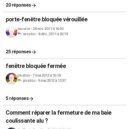
20 réponses
porte-fenêtre bloquée vérouillée
secutor
-
28 nov. 2011 à 16:03
secutor
-
8 déc. 2011 à 20:19
25 réponses
fenêtre bloquée fermée
picatso
-
7 mai 2012 à 16:18
picatso
-
9 mai 2012 à 12:57
5 réponses
Comment réparer la fermeture de ma baie
coulissante alu ?