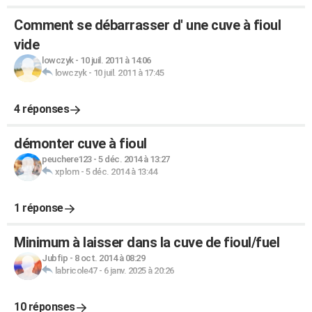
Comment se débarrasser d' une cuve à fioul
vide
lowczyk
-
10 juil. 2011 à 14:06
lowczyk
-
10 juil. 2011 à 17:45
4 réponses
démonter cuve à fioul
peuchere123
-
5 déc. 2014 à 13:27
xplom
-
5 déc. 2014 à 13:44
1 réponse
Minimum à laisser dans la cuve de fioul/fuel
Jubfip
-
8 oct. 2014 à 08:29
labricole47
-
6 janv. 2025 à 20:26
10 réponses