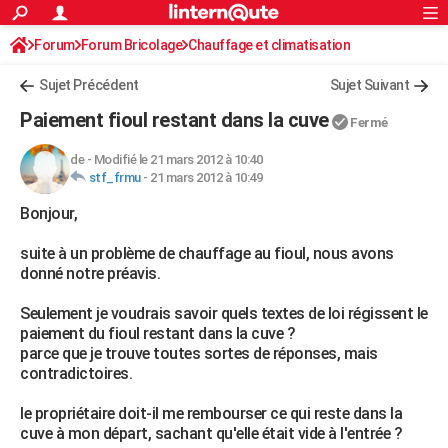
ACTUALITÉS
Forum
Forum Bricolage
Connexion
Chauffage et climatisation
S'inscrire
Rechercher
Société
Education
Villes
Politique
Faits Divers
Monde
+
SPORT
Sujet Précédent
Sujet Suivant
Football
Cyclisme
Forum
Coupe du monde 2026
Tennis
Rugby
CULTURE
Paiement fioul restant dans la cuve
Fermé
TNT
Cinéma
Musique
Programme TV
Streaming
Sorties cinéma
+
FINANCE
de
-
Modifié le 21 mars 2012 à 10:40
stf_frmu
-
21 mars 2012 à 10:49
Impôts
Immobilier
Banque
Crédit
Retraite
Epargne
Risques naturels par ville
Assurance
AUTO
Bonjour,
Réserver un essai
Berlines
Forum auto
Essais
Citadines
SUV
+
HIGH-TECH
suite à un problème de chauffage au fioul, nous avons
Meilleur smartphone
Ordinateurs
Guide high-tech
Mobiles
Internet
Jeux vidéo
+
BRICOLAGE
donné notre préavis.
Aménagement intérieur
Cuisine
Jardinage
+
Forum
Extérieur
Salle de bains
Rangement
WEEK-END
Seulement je voudrais savoir quels textes de loi régissent le
paiement du fioul restant dans la cuve ?
Escapades
Expositions
Week-end nature
Guides de France
Patrimoine
Musées
+
LIFESTYLE
parce que je trouve toutes sortes de réponses, mais
contradictoires.
Bien-être
Mode
+
Art de vivre
Loisirs
Modes de vie
SANTE
le propriétaire doit-il me rembourser ce qui reste dans la
Guide de la santé
Médicaments
+
Alimentation
Maladies
Sommeil
VOYAGE
cuve à mon départ, sachant qu'elle était vide à l'entrée ?