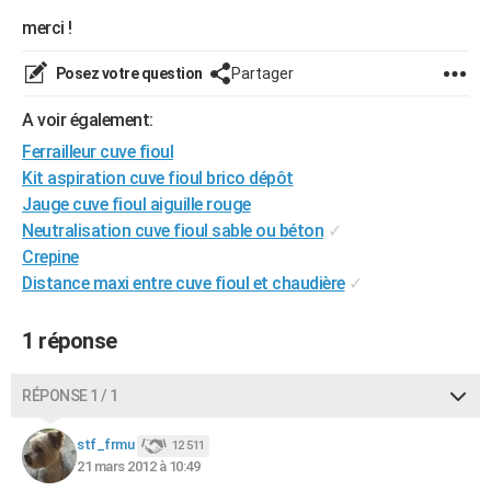
City break
Voyage de noces
Climat
Destinations
Voyage nature
Forum
+
merci !
PHOTO
GUIDES D'ACHAT
Posez votre question
Partager
BONS PLANS
A voir également:
Ferrailleur cuve fioul
CARTE DE VOEUX
Kit aspiration cuve fioul brico dépôt
Carte Bonne année
Carte Pâques
Carte de Noël
Carte Saint-Valentin
Carte d'anniversaire
Jauge cuve fioul aiguille rouge
DICTIONNAIRE
Neutralisation cuve fioul sable ou béton
✓
Biographies
Expressions
Dictionnaire
Citations
Proverbes
PROGRAMME TV
Crepine
Distance maxi entre cuve fioul et chaudière
✓
COPAINS D'AVANT
Se connecter
Collèges
Universités
Service militaire
S'inscrire
Lycées
Primaires
Entreprises
Avis de recherche
1 réponse
AVIS DE DÉCÈS
FORUM
RÉPONSE 1 / 1
Lifestyle
Sport
Television
Cinema
Bricolage
Culture
Auto
Voyage
stf_frmu
12 511
21 mars 2012 à 10:49