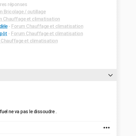
ures réponses
 Bricolage / outillage
 Chauffage et climatisation
dèle
-
Forum Chauffage et climatisation
épôt
-
Forum Chauffage et climatisation
Chauffage et climatisation
 fuel ne va pas le dissoudre .