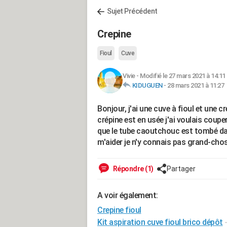
Sujet Précédent
Crepine
Fioul
Cuve
Vivie
-
Modifié le 27 mars 2021 à 14:11
KIDUGUEN
-
28 mars 2021 à 11:27
Bonjour, j'ai une cuve à fioul et une 
crépine est en usée j'ai voulais coupe
que le tube caoutchouc est tombé dan
m'aider je n'y connais pas grand-cho
Répondre (1)
Partager
A voir également:
Crepine fioul
Kit aspiration cuve fioul brico dépôt