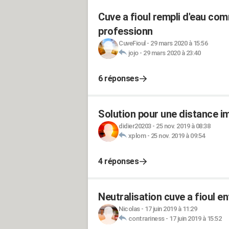
Cuve a fioul rempli d'eau co
professionn
CuveFioul
-
29 mars 2020 à 15:56
jojo
-
29 mars 2020 à 23:40
6 réponses
Solution pour une distance i
didier20203
-
25 nov. 2019 à 08:38
xplom
-
25 nov. 2019 à 09:54
4 réponses
Neutralisation cuve a fioul e
Nicolas
-
17 juin 2019 à 11:29
contrariness
-
17 juin 2019 à 15:52