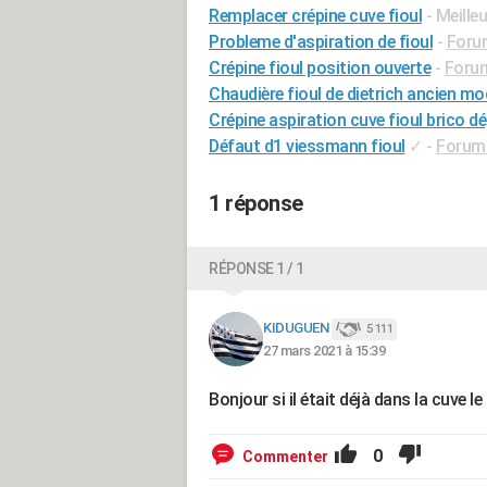
Remplacer crépine cuve fioul
- Meille
Probleme d'aspiration de fioul
-
Forum
Crépine fioul position ouverte
-
Forum
Chaudière fioul de dietrich ancien mo
Crépine aspiration cuve fioul brico d
Défaut d1 viessmann fioul
✓
-
Forum 
1 réponse
RÉPONSE 1 / 1
KIDUGUEN
5 111
27 mars 2021 à 15:39
Bonjour si il était déjà dans la cuve le
0
Commenter