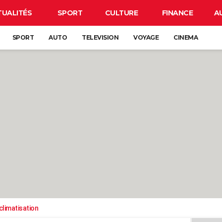
TUALITÉS
SPORT
CULTURE
FINANCE
A
SPORT
AUTO
TELEVISION
VOYAGE
CINEMA
climatisation