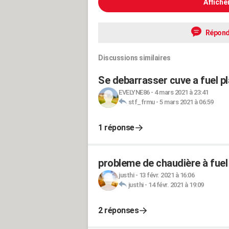
Affiche
Répond
Discussions similaires
Se debarrasser cuve a fuel p
EVELYNE86
-
4 mars 2021 à 23:41
stf_frmu
-
5 mars 2021 à 06:59
1 réponse
probleme de chaudière à fuel
justhi
-
13 févr. 2021 à 16:06
justhi
-
14 févr. 2021 à 19:09
2 réponses