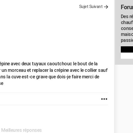
Foru
Sujet Suivant
Des r
chauf
conse
maiso
passio
crépine avec deux tuyaux caoutchouc le bout de la
r un morceau et replacer la crépine avec le collier sauf
s la cuve est-ce grave que dois-je faire merci de
se
- Meilleures réponses