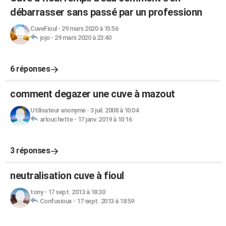
débarrasser sans passé par un professionn
CuveFioul
-
29 mars 2020 à 15:56
jojo
-
29 mars 2020 à 23:40
6 réponses
comment degazer une cuve à mazout
Utilisateur anonyme
-
3 juil. 2008 à 10:04
arlouchette
-
17 janv. 2019 à 10:16
3 réponses
neutralisation cuve à fioul
tony
-
17 sept. 2013 à 18:30
Confusioux
-
17 sept. 2013 à 18:59