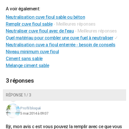
City break
Voyage de noces
Climat
Destinations
Voyage nature
Forum
+
PHOTO
A voir également:
Neutralisation cuve fioul sable ou béton
GUIDES D'ACHAT
Remplir cuve fioul sable
- Meilleures réponses
BONS PLANS
Neutraliser cuve fioul avec de l'eau
- Meilleures réponses
Quel matériau pour combler une cuve fuel à neutraliser
✓
CARTE DE VOEUX
Neutralisation cuve a fioul enterrée - besoin de conseils
Niveau minimum cuve fioul
Carte Bonne année
Carte Pâques
Carte de Noël
Carte Saint-Valentin
Carte d'anniversaire
DICTIONNAIRE
Ciment sans sable
Biographies
Expressions
Dictionnaire
Citations
Proverbes
Melange ciment sable
PROGRAMME TV
COPAINS D'AVANT
3 réponses
Se connecter
Collèges
Universités
Service militaire
S'inscrire
Lycées
Primaires
Entreprises
Avis de recherche
AVIS DE DÉCÈS
RÉPONSE 1 / 3
FORUM
Profil bloqué
Lifestyle
Sport
Television
Cinema
Bricolage
Culture
Auto
Voyage
5 mai 2014 à 09:07
Bjr, mon avis c est vous pouvez la remplir avec ce que vous