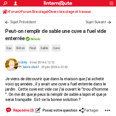
ACTUALITÉS
Forum
Forum Bricolage
Connexion
Divers bricolage et travaux
S'inscrire
Rechercher
Société
Education
Villes
Politique
Faits Divers
Monde
+
SPORT
Sujet Précédent
Sujet Suivant
Football
Cyclisme
Forum
Coupe du monde 2026
Tennis
Rugby
CULTURE
Peut-on remplir de sable une cuve a fuel vide
TNT
Cinéma
Musique
Programme TV
Streaming
Sorties cinéma
+
enterrée
FINANCE
Résolu
Impôts
Immobilier
Banque
Crédit
Retraite
Epargne
Risques naturels par ville
Assurance
AUTO
Eau
Béton
Fioul
Sable
Cuve
Réserver un essai
Berlines
Forum auto
Essais
Citadines
SUV
+
HIGH-TECH
bobily
-
4 mai 2014 à 12:12
labricole47
-
29 juin 2024 à 23:43
Meilleur smartphone
Ordinateurs
Guide high-tech
Mobiles
Internet
Jeux vidéo
+
BRICOLAGE
Je viens de découvrir que dans la maison que j'ai acheté
Aménagement intérieur
Cuisine
Jardinage
+
Forum
Extérieur
Salle de bains
Rangement
WEEK-END
voici qq années ; il y avait une cuve a fuel enterrée dans le
jardin . Cette cuve est vide car j'ai ouvert le "trou d'homme
Escapades
Expositions
Week-end nature
Guides de France
Patrimoine
Musées
+
LIFESTYLE
". On me dit que je peux la remplir de sable a lapin et que je
serai tranquille . Est-ce la bonne solution ?
Bien-être
Mode
+
Art de vivre
Loisirs
Modes de vie
SANTE
Répondre (3)
Posez votre question
Partager
Guide de la santé
Médicaments
+
Alimentation
Maladies
Sommeil
VOYAGE