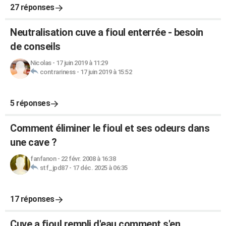
27 réponses
Neutralisation cuve a fioul enterrée - besoin
de conseils
Nicolas
-
17 juin 2019 à 11:29
contrariness
-
17 juin 2019 à 15:52
5 réponses
Comment éliminer le fioul et ses odeurs dans
une cave ?
fanfanon
-
22 févr. 2008 à 16:38
stf_jpd87
-
17 déc. 2025 à 06:35
17 réponses
Cuve a fioul rempli d'eau comment s'en