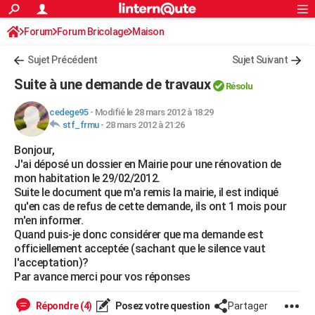
ACTUALITÉS
Forum
Forum Bricolage
Connexion
Maison
S'inscrire
Rechercher
Société
Education
Villes
Politique
Faits Divers
Monde
+
SPORT
Sujet Précédent
Sujet Suivant
Football
Cyclisme
Forum
Coupe du monde 2026
Tennis
Rugby
CULTURE
Suite à une demande de travaux
Résolu
TNT
Cinéma
Musique
Programme TV
Streaming
Sorties cinéma
+
FINANCE
cedege95
-
Modifié le 28 mars 2012 à 18:29
stf_frmu
-
28 mars 2012 à 21:26
Impôts
Immobilier
Banque
Crédit
Retraite
Epargne
Risques naturels par ville
Assurance
AUTO
Bonjour,
Réserver un essai
Berlines
Forum auto
Essais
Citadines
SUV
+
HIGH-TECH
J'ai déposé un dossier en Mairie pour une rénovation de
mon habitation le 29/02/2012.
Meilleur smartphone
Ordinateurs
Guide high-tech
Mobiles
Internet
Jeux vidéo
+
BRICOLAGE
Suite le document que m'a remis la mairie, il est indiqué
qu'en cas de refus de cette demande, ils ont 1 mois pour
Aménagement intérieur
Cuisine
Jardinage
+
Forum
Extérieur
Salle de bains
Rangement
WEEK-END
m'en informer.
Quand puis-je donc considérer que ma demande est
Escapades
Expositions
Week-end nature
Guides de France
Patrimoine
Musées
+
LIFESTYLE
officiellement acceptée (sachant que le silence vaut
l'acceptation)?
Bien-être
Mode
+
Art de vivre
Loisirs
Modes de vie
SANTE
Par avance merci pour vos réponses
Guide de la santé
Médicaments
+
Alimentation
Maladies
Sommeil
VOYAGE
Répondre (4)
Posez votre question
Partager