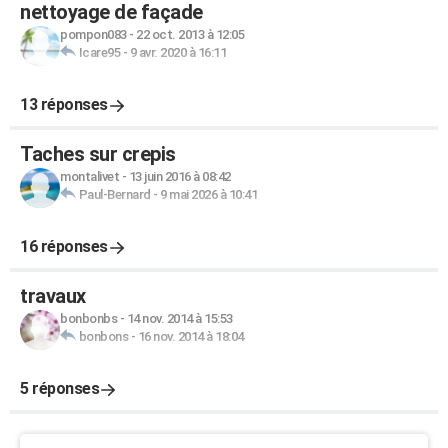
nettoyage de façade
pompon083
-
22 oct. 2013 à 12:05
Icare95
-
9 avr. 2020 à 16:11
13 réponses
Taches sur crepis
montalivet
-
13 juin 2016 à 08:42
Paul-Bernard
-
9 mai 2026 à 10:41
16 réponses
travaux
bonbonbs
-
14 nov. 2014 à 15:53
bonbons
-
16 nov. 2014 à 18:04
5 réponses