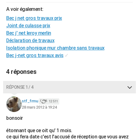
City break
Voyage de noces
Climat
Destinations
Voyage nature
Forum
+
PHOTO
A voir également:
Bec j net gros travaux prix
GUIDES D'ACHAT
Joint de culasse prix
BONS PLANS
Bec j' net leroy merlin
Déclaration de travaux
CARTE DE VOEUX
Isolation phonique mur chambre sans travaux
Bec j-net gros travaux avis
✓
Carte Bonne année
Carte Pâques
Carte de Noël
Carte Saint-Valentin
Carte d'anniversaire
DICTIONNAIRE
Biographies
Expressions
Dictionnaire
Citations
Proverbes
PROGRAMME TV
4 réponses
COPAINS D'AVANT
RÉPONSE 1 / 4
Se connecter
Collèges
Universités
Service militaire
S'inscrire
Lycées
Primaires
Entreprises
Avis de recherche
AVIS DE DÉCÈS
stf_frmu
12 511
28 mars 2012 à 19:24
FORUM
bonsoir
Lifestyle
Sport
Television
Cinema
Bricolage
Culture
Auto
Voyage
étonnant que ce oit qu' 1 mois.
ce qui fera date c'est l'accusé de réception que vous avez