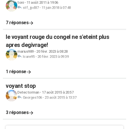
toni
-
11 août 2011 à 19:06
stf_jpd87
-
11 juin 2018 à 07:48
7 réponses
le voyant rouge du congel ne s'eteint plus
apres degivrage!
marius989
-
20 févr. 2023 à 08:28
Icare95
-
20 févr. 2023 à 09:39
1 réponse
voyant stop
Detectorman
-
17 août 2015 à 20:57
Georges106
-
23 août 2015 à 13:37
3 réponses