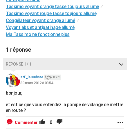
City break
Voyage de noces
Climat
Destinations
Voyage nature
Forum
+
Tassimo voyant orange tasse toujours allumé
✓
PHOTO
Tassimo voyant rouge tasse toujours allumé
GUIDES D'ACHAT
Congélateur voyant orange allumé
✓
Voyant abs et antipatinage allumé
BONS PLANS
Ma Tassimo ne fonctionne plus
CARTE DE VOEUX
1 réponse
Carte Bonne année
Carte Pâques
Carte de Noël
Carte Saint-Valentin
Carte d'anniversaire
DICTIONNAIRE
RÉPONSE 1 / 1
Biographies
Expressions
Dictionnaire
Citations
Proverbes
PROGRAMME TV
stf_la sudiste
COPAINS D'AVANT
8 275
30 mars 2012 à 08:54
Se connecter
Collèges
Universités
Service militaire
S'inscrire
Lycées
Primaires
Entreprises
Avis de recherche
AVIS DE DÉCÈS
bonjour,
FORUM
et est ce que vous entendez la pompe de vidange se mettre
en route ?
Lifestyle
Sport
Television
Cinema
Bricolage
Culture
Auto
Voyage
0
Commenter