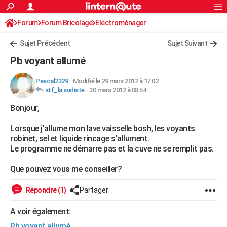
ACTUALITÉS
Forum
Forum Bricolage
Connexion
Electroménager
S'inscrire
Rechercher
Société
Education
Villes
Politique
Faits Divers
Monde
+
SPORT
Sujet Précédent
Sujet Suivant
Football
Cyclisme
Forum
Coupe du monde 2026
Tennis
Rugby
CULTURE
Pb voyant allumé
TNT
Cinéma
Musique
Programme TV
Streaming
Sorties cinéma
+
FINANCE
Pascal2329
-
Modifié le 29 mars 2012 à 17:02
stf_la sudiste
-
30 mars 2012 à 08:54
Impôts
Immobilier
Banque
Crédit
Retraite
Epargne
Risques naturels par ville
Assurance
AUTO
Bonjour,
Réserver un essai
Berlines
Forum auto
Essais
Citadines
SUV
+
HIGH-TECH
Lorsque j'allume mon lave vaisselle bosh, les voyants
Meilleur smartphone
Ordinateurs
Guide high-tech
Mobiles
Internet
Jeux vidéo
+
BRICOLAGE
robinet, sel et liquide rincage s'allument.
Le programme ne démarre pas et la cuve ne se remplit pas.
Aménagement intérieur
Cuisine
Jardinage
+
Forum
Extérieur
Salle de bains
Rangement
WEEK-END
Que pouvez vous me conseiller?
Escapades
Expositions
Week-end nature
Guides de France
Patrimoine
Musées
+
LIFESTYLE
Répondre (1)
Partager
Bien-être
Mode
+
Art de vivre
Loisirs
Modes de vie
SANTE
A voir également:
Guide de la santé
Médicaments
+
Alimentation
Maladies
Sommeil
VOYAGE
Pb voyant allumé