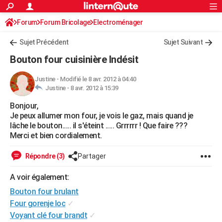
ACTUALITÉS
Forum
Forum Bricolage
Connexion
Electroménager
S'inscrire
Rechercher
Société
Education
Villes
Politique
Faits Divers
Monde
+
SPORT
Sujet Précédent
Sujet Suivant
Football
Cyclisme
Forum
Coupe du monde 2026
Tennis
Rugby
CULTURE
Bouton four cuisinière Indésit
TNT
Cinéma
Musique
Programme TV
Streaming
Sorties cinéma
+
FINANCE
Justine
-
Modifié le 8 avr. 2012 à 04:40
Justine -
8 avr. 2012 à 15:39
Impôts
Immobilier
Banque
Crédit
Retraite
Epargne
Risques naturels par ville
Assurance
AUTO
Bonjour,
Réserver un essai
Berlines
Forum auto
Essais
Citadines
SUV
+
HIGH-TECH
Je peux allumer mon four, je vois le gaz, mais quand je
lâche le bouton..... il s'éteint ..... Grrrrrr ! Que faire ???
Meilleur smartphone
Ordinateurs
Guide high-tech
Mobiles
Internet
Jeux vidéo
+
BRICOLAGE
Merci et bien cordialement.
Aménagement intérieur
Cuisine
Jardinage
+
Forum
Extérieur
Salle de bains
Rangement
WEEK-END
Répondre (3)
Partager
Escapades
Expositions
Week-end nature
Guides de France
Patrimoine
Musées
+
LIFESTYLE
A voir également:
Bouton four brulant
Bien-être
Mode
+
Art de vivre
Loisirs
Modes de vie
SANTE
Four gorenje loc
✓
Guide de la santé
Médicaments
+
Alimentation
Maladies
Sommeil
VOYAGE
Voyant clé four brandt
✓