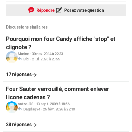
Répondre
Posez votre question
Discussions similaires
Pourquoi mon four Candy affiche "stop" et
clignote ?
Marion
-
30 nov. 2014 à 22:33
Bibi
-
2 juil. 2026 à 20:55
17 réponses
Four Sauter verrouillé, comment enlever
l'icone cadenas ?
natzou78
-
13 sept. 2009 à 18:56
Dagdag94
-
26 févr. 2026 à 22:10
28 réponses