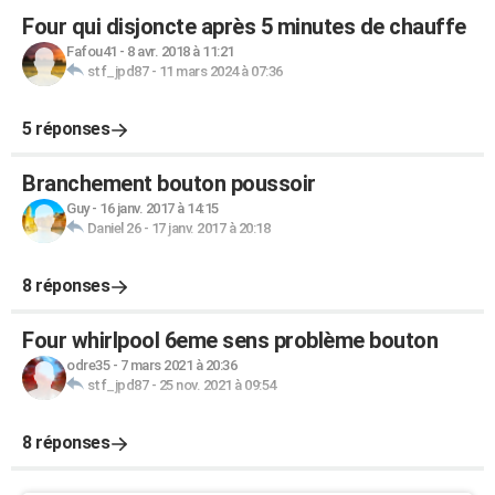
Four qui disjoncte après 5 minutes de chauffe
Fafou41
-
8 avr. 2018 à 11:21
stf_jpd87
-
11 mars 2024 à 07:36
5 réponses
Branchement bouton poussoir
Guy
-
16 janv. 2017 à 14:15
Daniel 26
-
17 janv. 2017 à 20:18
8 réponses
Four whirlpool 6eme sens problème bouton
odre35
-
7 mars 2021 à 20:36
stf_jpd87
-
25 nov. 2021 à 09:54
8 réponses