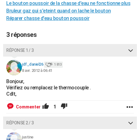
Le bouton poussoir de la chasse d'eau ne fonctionne plus
City break
Voyage de noces
Climat
Destinations
Voyage nature
Forum
+
PHOTO
Bruleur gaz qui s'eteint quand on lache le bouton
Réparer chasse d'eau bouton poussoir
GUIDES D'ACHAT
BONS PLANS
3 réponses
CARTE DE VOEUX
RÉPONSE 1 / 3
Carte Bonne année
Carte Pâques
Carte de Noël
Carte Saint-Valentin
Carte d'anniversaire
DICTIONNAIRE
jdf_daniel26
1 813
Biographies
Expressions
Dictionnaire
Citations
Proverbes
8 avr. 2012 à 06:41
PROGRAMME TV
Bonjour,
COPAINS D'AVANT
Vérifiez ou remplacez le thermocouple .
Cdlt,
Se connecter
Collèges
Universités
Service militaire
S'inscrire
Lycées
Primaires
Entreprises
Avis de recherche
AVIS DE DÉCÈS
1
Commenter
FORUM
Lifestyle
Sport
Television
Cinema
Bricolage
Culture
Auto
Voyage
RÉPONSE 2 / 3
justine