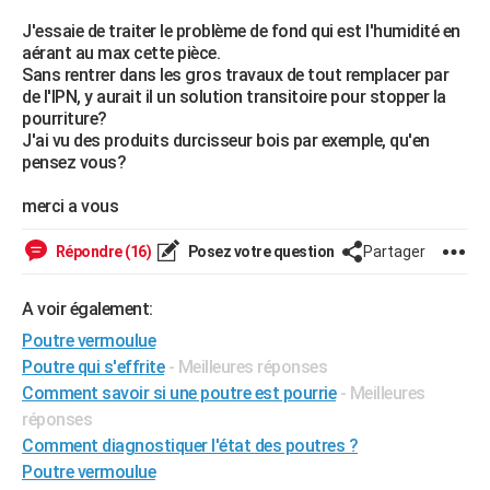
City break
Voyage de noces
Climat
Destinations
Voyage nature
Forum
+
PHOTO
J'essaie de traiter le problème de fond qui est l'humidité en
aérant au max cette pièce.
GUIDES D'ACHAT
Sans rentrer dans les gros travaux de tout remplacer par
de l'IPN, y aurait il un solution transitoire pour stopper la
BONS PLANS
pourriture?
J'ai vu des produits durcisseur bois par exemple, qu'en
CARTE DE VOEUX
pensez vous?
Carte Bonne année
Carte Pâques
Carte de Noël
Carte Saint-Valentin
Carte d'anniversaire
DICTIONNAIRE
merci a vous
Biographies
Expressions
Dictionnaire
Citations
Proverbes
PROGRAMME TV
Répondre (16)
Posez votre question
Partager
COPAINS D'AVANT
A voir également:
Se connecter
Collèges
Universités
Service militaire
S'inscrire
Lycées
Primaires
Entreprises
Avis de recherche
AVIS DE DÉCÈS
Poutre vermoulue
Poutre qui s'effrite
- Meilleures réponses
FORUM
Comment savoir si une poutre est pourrie
- Meilleures
réponses
Lifestyle
Sport
Television
Cinema
Bricolage
Culture
Auto
Voyage
Comment diagnostiquer l'état des poutres ?
Poutre vermoulue