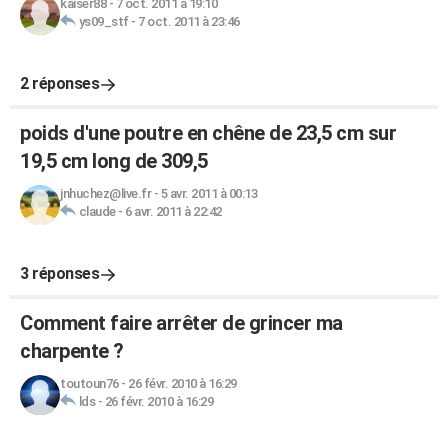
kaiser88
-
7 oct. 2011 à 19:10
ys09_stf
-
7 oct. 2011 à 23:46
2 réponses
poids d'une poutre en chêne de 23,5 cm sur
19,5 cm long de 309,5
jnhuchez@live.fr
-
5 avr. 2011 à 00:13
claude
-
6 avr. 2011 à 22:42
3 réponses
Comment faire arrêter de grincer ma
charpente ?
toutoun76
-
26 févr. 2010 à 16:29
lds
-
26 févr. 2010 à 16:29