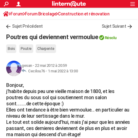
ACTUALITÉS
Forum
Forum Bricolage
Connexion
Construction et rénovation
S'inscrire
Rechercher
Société
Education
Villes
Politique
Faits Divers
Monde
+
SPORT
Sujet Précédent
Sujet Suivant
Football
Cyclisme
Forum
Coupe du monde 2026
Tennis
Rugby
CULTURE
Poutres qui deviennent vermoulue
Résolu
TNT
Cinéma
Musique
Programme TV
Streaming
Sorties cinéma
+
FINANCE
Bois
Poutre
Charpente
Impôts
Immobilier
Banque
Crédit
Retraite
Epargne
Risques naturels par ville
Assurance
AUTO
gesan
-
22 mai 2012 à 20:59
Réserver un essai
Berlines
Forum auto
Essais
Citadines
SUV
+
HIGH-TECH
Cecilou76 -
1 mai 2022 à 13:00
Meilleur smartphone
Ordinateurs
Guide high-tech
Mobiles
Internet
Jeux vidéo
+
BRICOLAGE
Bonjour,
j'habite depuis peu une vieille maison de 1800, et les
Aménagement intérieur
Cuisine
Jardinage
+
Forum
Extérieur
Salle de bains
Rangement
WEEK-END
poutres du sous sol qui soutiennent mon salon
sont.........de cette époque :)
Escapades
Expositions
Week-end nature
Guides de France
Patrimoine
Musées
+
LIFESTYLE
Elles ont tendance à être bien vermoulue... en particulier au
niveau de leur sertissage dans le mur.
Bien-être
Mode
+
Art de vivre
Loisirs
Modes de vie
SANTE
Le tout est solide aujourd'hui, mais j'ai peur que les années
passant, ces dernieres deviennent de plus en plus et avoir
Guide de la santé
Médicaments
+
Alimentation
Maladies
Sommeil
VOYAGE
ma maison qui descend d'un étage!