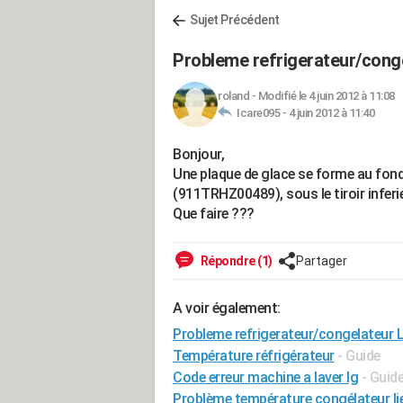
Sujet Précédent
Probleme refrigerateur/cong
roland
-
Modifié le 4 juin 2012 à 11:08
Icare095 -
4 juin 2012 à 11:40
Bonjour,
Une plaque de glace se forme au fo
(911TRHZ00489), sous le tiroir inferieu
Que faire ???
Répondre (1)
Partager
A voir également:
Probleme refrigerateur/congelateur 
Température réfrigérateur
- Guide
Code erreur machine a laver lg
- Guid
Problème température congélateur li