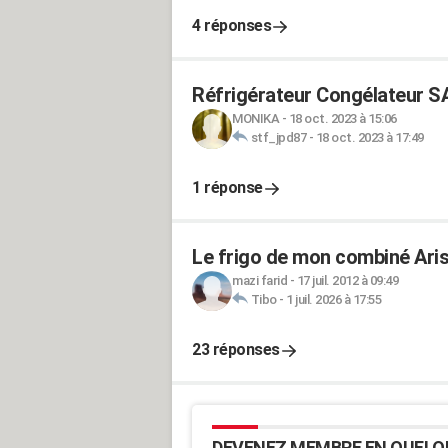
4 réponses
Réfrigérateur Congélateur S
MONIKA
-
18 oct. 2023 à 15:06
stf_jpd87
-
18 oct. 2023 à 17:49
1 réponse
Le frigo de mon combiné Arist
mazi farid
-
17 juil. 2012 à 09:49
Tibo
-
1 juil. 2026 à 17:55
23 réponses
DEVENEZ MEMBRE EN QUELQ