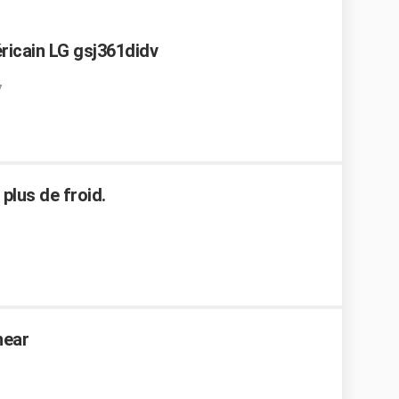
ricain LG gsj361didv
7
 plus de froid.
near