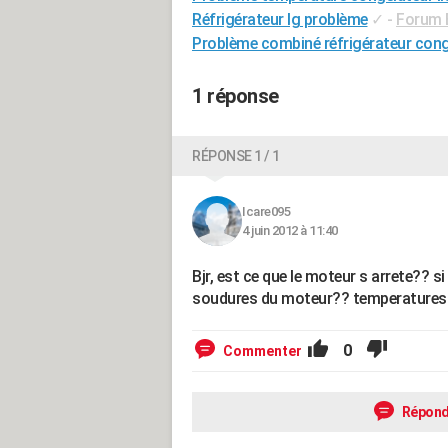
Réfrigérateur lg problème
✓
-
Forum 
Problème combiné réfrigérateur con
1 réponse
RÉPONSE 1 / 1
Icare095
4 juin 2012 à 11:40
Bjr, est ce que le moteur s arrete?? si
soudures du moteur?? temperatures
0
Commenter
Répond