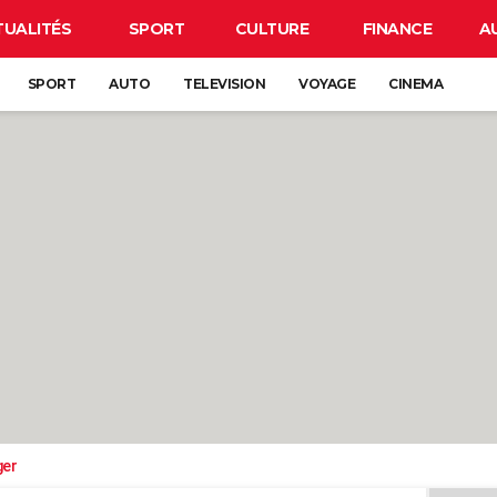
TUALITÉS
SPORT
CULTURE
FINANCE
A
SPORT
AUTO
TELEVISION
VOYAGE
CINEMA
ger