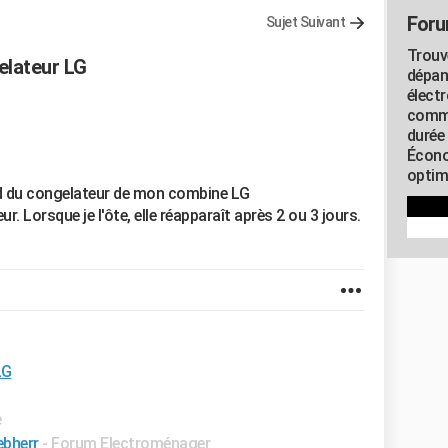
Foru
Sujet Suivant
Trouv
elateur LG
dépan
élect
commu
durée
Écono
optimi
nd du congelateur de mon combine LG
r. Lorsque je l'ôte, elle réapparaît après 2 ou 3 jours.
LG
e
ebherr
-
Forum Electroménager