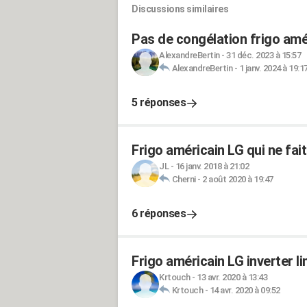
Discussions similaires
Pas de congélation frigo amé
AlexandreBertin
-
31 déc. 2023 à 15:57
AlexandreBertin
-
1 janv. 2024 à 19:1
5 réponses
Frigo américain LG qui ne fait
JL
-
16 janv. 2018 à 21:02
Cherni
-
2 août 2020 à 19:47
6 réponses
Frigo américain LG inverter li
Krtouch
-
13 avr. 2020 à 13:43
Krtouch
-
14 avr. 2020 à 09:52