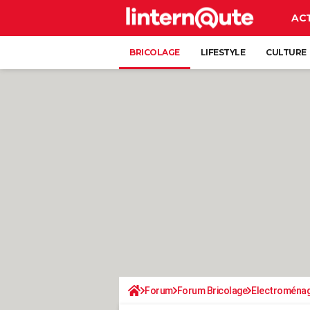
AC
BRICOLAGE
LIFESTYLE
CULTURE
Forum
Forum Bricolage
Electroména