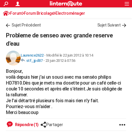
ACTUALITÉS
Forum
Forum Bricolage
Connexion
Electroménager
S'inscrire
Rechercher
Société
Education
Villes
Politique
Faits Divers
Monde
+
SPORT
Sujet Précédent
Sujet Suivant
Football
Cyclisme
Forum
Coupe du monde 2026
Tennis
Rugby
CULTURE
Probleme de senseo avec grande reserve
TNT
Cinéma
Musique
Programme TV
Streaming
Sorties cinéma
+
d'eau
FINANCE
Impôts
Immobilier
Banque
Crédit
Retraite
Epargne
Risques naturels par ville
Assurance
AUTO
Laurence2622
-
Modifié le 22 juin 2012 à 10:14
stf_jpd87
-
23 juin 2012 à 07:56
Réserver un essai
Berlines
Forum auto
Essais
Citadines
SUV
+
HIGH-TECH
Bonjour,
voilà depuis hier j'ai un souci avec ma senséo philips
Meilleur smartphone
Ordinateurs
Guide high-tech
Mobiles
Internet
Jeux vidéo
+
BRICOLAGE
HD7810.Dès que je mets ma dosette pour un café celle-ci
coule 10 secondes et après elle s'éteint.Je suis obligée de
Aménagement intérieur
Cuisine
Jardinage
+
Forum
Extérieur
Salle de bains
Rangement
WEEK-END
la rallumer.
Je l'ai détartré plusieurs fois mais rien n'y fait.
Escapades
Expositions
Week-end nature
Guides de France
Patrimoine
Musées
+
LIFESTYLE
Pourriez-vous m'aider .
Merci beaucoup
Bien-être
Mode
+
Art de vivre
Loisirs
Modes de vie
SANTE
Répondre (1)
Partager
Guide de la santé
Médicaments
+
Alimentation
Maladies
Sommeil
VOYAGE