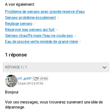
A voir également:
City break
Voyage de noces
Climat
Destinations
Voyage nature
Forum
+
PHOTO
Probleme de senseo avec grande reserve d'eau
GUIDES D'ACHAT
Senseo problème écoulement
✓
Reglage senseo
✓
BONS PLANS
Réservoir eau senseo qui fuit
✓
Senseo chauffe mais l'eau ne coule pas
✓
CARTE DE VOEUX
Eau de piscine verte remède de grand-mère
✓
Carte Bonne année
Carte Pâques
Carte de Noël
Carte Saint-Valentin
Carte d'anniversaire
DICTIONNAIRE
1 réponse
Biographies
Expressions
Dictionnaire
Citations
Proverbes
PROGRAMME TV
COPAINS D'AVANT
RÉPONSE 1 / 1
Se connecter
Collèges
Universités
Service militaire
S'inscrire
Lycées
Primaires
Entreprises
Avis de recherche
AVIS DE DÉCÈS
stf_jpd87
29 966
23 juin 2012 à 07:56
FORUM
Bonjour
Lifestyle
Sport
Television
Cinema
Bricolage
Culture
Auto
Voyage
Voir ces messages, vous trouverez surement une idée de
dépannage.