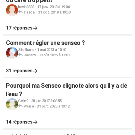
ou café trop petit
kevin3838
-
17 janv. 2013 à 19:04
Pascal
-
31 oct. 2019 à 19:53
17 réponses
Comment régler une senseo ?
Steflcms
-
1 mai 2013 à 10:40
Jacany
-
3 août 2025 à 11:01
31 réponses
Pourquoi ma Senseo clignote alors qu'il y a de
l'eau ?
Celin9
-
28 juin 2017 à 08:55
Avarie
-
31 oct. 2025 à 10:12
14 réponses