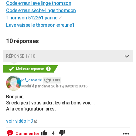
Code erreur lave linge thomson
City break
Voyage de noces
Climat
Destinations
Voyage nature
Forum
+
PHOTO
Code erreur sèche-linge thomson
Thomson 512261 panne
✓
GUIDES D'ACHAT
Lave vaisselle thomson erreur e1
BONS PLANS
10 réponses
CARTE DE VOEUX
Carte Bonne année
Carte Pâques
Carte de Noël
Carte Saint-Valentin
Carte d'anniversaire
RÉPONSE 1 / 10
DICTIONNAIRE
Biographies
Expressions
Dictionnaire
Citations
Proverbes
PROGRAMME TV
Meilleure réponse
jdf_daniel26
1 813
COPAINS D'AVANT
Modifié par daniel26 le 19/09/2012 08:16
Se connecter
Collèges
Universités
Service militaire
S'inscrire
Lycées
Primaires
Entreprises
Avis de recherche
AVIS DE DÉCÈS
Bonjour,
Si cela peut vous aider, les charbons voici :
FORUM
A la configuration près.
Lifestyle
Sport
Television
Cinema
Bricolage
Culture
Auto
Voyage
voir vidéo HD
4
Commenter