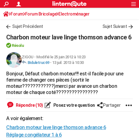
ACTUALITÉS
Forum
Forum Bricolage
Connexion
Electroménager
S'inscrire
Rechercher
Société
Education
Villes
Politique
Faits Divers
Monde
+
SPORT
Sujet Précédent
Sujet Suivant
Football
Cyclisme
Forum
Coupe du monde 2026
Tennis
Rugby
CULTURE
Charbon moteur lave linge thomson advance 6
TNT
Cinéma
Musique
Programme TV
Streaming
Sorties cinéma
+
FINANCE
Résolu
Impôts
Immobilier
Banque
Crédit
Retraite
Epargne
Risques naturels par ville
Assurance
ZIGOU
-
Modifié le 25 juin 2012 à 10:23
AUTO
Biduletruc69
-
13 juil. 2013 à 10:30
Réserver un essai
Berlines
Forum auto
Essais
Citadines
SUV
+
HIGH-TECH
Bonjour, Défaut charbon moteur!!! est-il facile pour une
femme de changer ces pièces (sortir le
Meilleur smartphone
Ordinateurs
Guide high-tech
Mobiles
Internet
Jeux vidéo
+
BRICOLAGE
moteur????????????)merci par avance un charbon
moteur de chaque coté????????????????
Aménagement intérieur
Cuisine
Jardinage
+
Forum
Extérieur
Salle de bains
Rangement
WEEK-END
Répondre (10)
Posez votre question
Partager
Escapades
Expositions
Week-end nature
Guides de France
Patrimoine
Musées
+
LIFESTYLE
A voir également:
Bien-être
Mode
+
Art de vivre
Loisirs
Modes de vie
SANTE
Charbon moteur lave linge thomson advance 6
Guide de la santé
Médicaments
+
Alimentation
Maladies
Sommeil
VOYAGE
Réglage congélateur 1 à 6