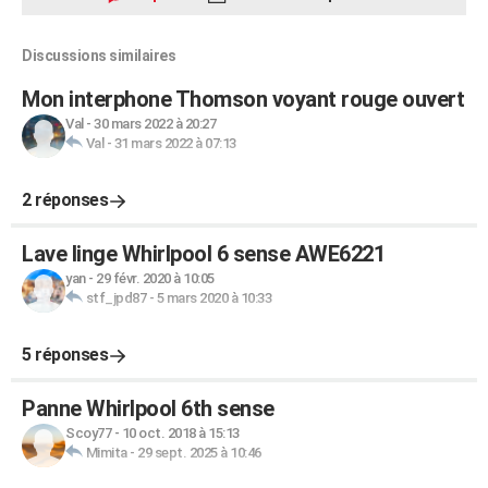
Discussions similaires
Mon interphone Thomson voyant rouge ouvert
Val
-
30 mars 2022 à 20:27
Val
-
31 mars 2022 à 07:13
2 réponses
Lave linge Whirlpool 6 sense AWE6221
yan
-
29 févr. 2020 à 10:05
stf_jpd87
-
5 mars 2020 à 10:33
5 réponses
Panne Whirlpool 6th sense
Scoy77
-
10 oct. 2018 à 15:13
Mimita
-
29 sept. 2025 à 10:46