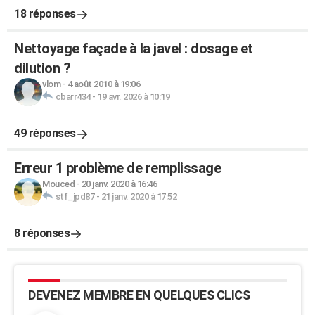
18 réponses
Nettoyage façade à la javel : dosage et
dilution ?
vlom
-
4 août 2010 à 19:06
cbarr434
-
19 avr. 2026 à 10:19
49 réponses
Erreur 1 problème de remplissage
Mouced
-
20 janv. 2020 à 16:46
stf_jpd87
-
21 janv. 2020 à 17:52
8 réponses
DEVENEZ MEMBRE EN QUELQUES CLICS