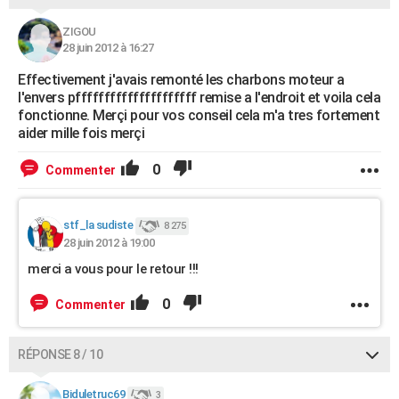
ZIGOU
28 juin 2012 à 16:27
Effectivement j'avais remonté les charbons moteur a
l'envers pfffffffffffffffffffff remise a l'endroit et voila cela
fonctionne. Merçi pour vos conseil cela m'a tres fortement
aider mille fois merçi
0
Commenter
stf_la sudiste
8 275
28 juin 2012 à 19:00
merci a vous pour le retour !!!
0
Commenter
RÉPONSE 8 / 10
Biduletruc69
3