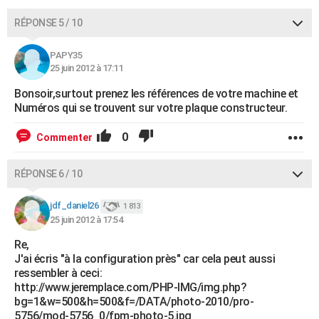
RÉPONSE 5 / 10
PAPY35
25 juin 2012 à 17:11
Bonsoir,surtout prenez les références de votre machine et
Numéros qui se trouvent sur votre plaque constructeur.
0
Commenter
RÉPONSE 6 / 10
jdf_daniel26
1 813
25 juin 2012 à 17:54
Re,
J'ai écris "à la configuration près" car cela peut aussi
ressembler à ceci:
http://www.jeremplace.com/PHP-IMG/img.php?
bg=1&w=500&h=500&f=/DATA/photo-2010/pro-
5756/mod-5756_0/fpm-photo-5.jpg