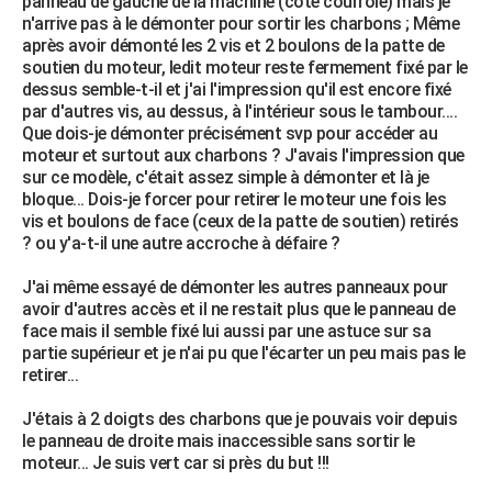
panneau de gauche de la machine (côté courroie) mais je
n'arrive pas à le démonter pour sortir les charbons ; Même
après avoir démonté les 2 vis et 2 boulons de la patte de
soutien du moteur, ledit moteur reste fermement fixé par le
dessus semble-t-il et j'ai l'impression qu'il est encore fixé
par d'autres vis, au dessus, à l'intérieur sous le tambour....
Que dois-je démonter précisément svp pour accéder au
moteur et surtout aux charbons ? J'avais l'impression que
sur ce modèle, c'était assez simple à démonter et là je
bloque... Dois-je forcer pour retirer le moteur une fois les
vis et boulons de face (ceux de la patte de soutien) retirés
? ou y'a-t-il une autre accroche à défaire ?
J'ai même essayé de démonter les autres panneaux pour
avoir d'autres accès et il ne restait plus que le panneau de
face mais il semble fixé lui aussi par une astuce sur sa
partie supérieur et je n'ai pu que l'écarter un peu mais pas le
retirer...
J'étais à 2 doigts des charbons que je pouvais voir depuis
le panneau de droite mais inaccessible sans sortir le
moteur... Je suis vert car si près du but !!!