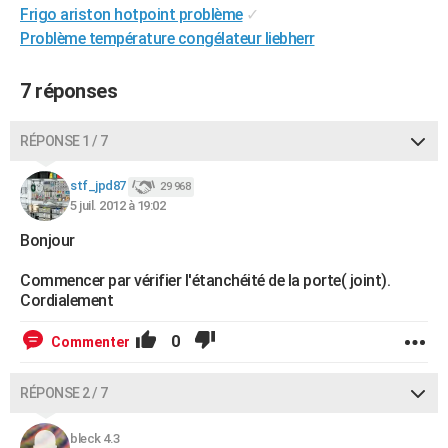
Frigo ariston hotpoint problème
✓
City break
Voyage de noces
Climat
Destinations
Voyage nature
Forum
+
PHOTO
Problème température congélateur liebherr
GUIDES D'ACHAT
7 réponses
BONS PLANS
RÉPONSE 1 / 7
CARTE DE VOEUX
Carte Bonne année
Carte Pâques
Carte de Noël
Carte Saint-Valentin
Carte d'anniversaire
DICTIONNAIRE
stf_jpd87
29 968
5 juil. 2012 à 19:02
Biographies
Expressions
Dictionnaire
Citations
Proverbes
PROGRAMME TV
Bonjour
COPAINS D'AVANT
Commencer par vérifier l'étanchéité de la porte( joint).
Cordialement
Se connecter
Collèges
Universités
Service militaire
S'inscrire
Lycées
Primaires
Entreprises
Avis de recherche
AVIS DE DÉCÈS
0
Commenter
FORUM
Lifestyle
Sport
Television
Cinema
Bricolage
Culture
Auto
Voyage
RÉPONSE 2 / 7
bleck 4.3