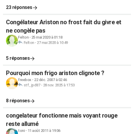
23 réponses
Congélateur Ariston no frost fait du givre et
ne congèle pas
Felton
-
25 mai 2020 à 01:18
Felton
-
27 mai 2020 à 10:49
5 réponses
Pourquoi mon frigo ariston clignote ?
freebox
-
22 déc. 2007 à 02:46
stf_jpd87
-
28 nov. 2025 à 17:53
8 réponses
congelateur fonctionne mais voyant rouge
reste allumé
toni
-
11 août 2011 à 19:06