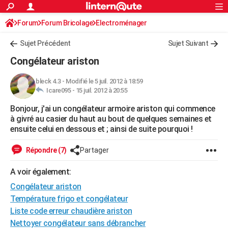
ACTUALITÉS
Forum
Forum Bricolage
Connexion
Electroménager
S'inscrire
Rechercher
Société
Education
Villes
Politique
Faits Divers
Monde
+
SPORT
Sujet Précédent
Sujet Suivant
Football
Cyclisme
Forum
Coupe du monde 2026
Tennis
Rugby
CULTURE
Congélateur ariston
TNT
Cinéma
Musique
Programme TV
Streaming
Sorties cinéma
+
FINANCE
bleck 4.3
-
Modifié le 5 juil. 2012 à 18:59
Icare095 -
15 juil. 2012 à 20:55
Impôts
Immobilier
Banque
Crédit
Retraite
Epargne
Risques naturels par ville
Assurance
AUTO
Bonjour, j'ai un congélateur armoire ariston qui commence
Réserver un essai
Berlines
Forum auto
Essais
Citadines
SUV
+
HIGH-TECH
à givré au casier du haut au bout de quelques semaines et
ensuite celui en dessous et ; ainsi de suite pourquoi !
Meilleur smartphone
Ordinateurs
Guide high-tech
Mobiles
Internet
Jeux vidéo
+
BRICOLAGE
Répondre (7)
Partager
Aménagement intérieur
Cuisine
Jardinage
+
Forum
Extérieur
Salle de bains
Rangement
WEEK-END
A voir également:
Escapades
Expositions
Week-end nature
Guides de France
Patrimoine
Musées
+
LIFESTYLE
Congélateur ariston
Bien-être
Mode
+
Art de vivre
Loisirs
Modes de vie
Température frigo et congélateur
SANTE
Liste code erreur chaudière ariston
Guide de la santé
Médicaments
+
Alimentation
Maladies
Sommeil
VOYAGE
Nettoyer congélateur sans débrancher