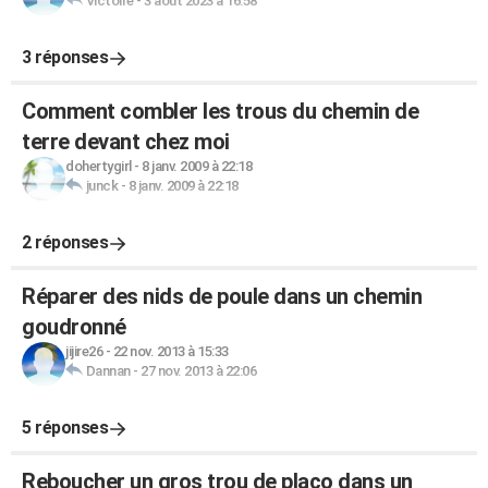
Victoire
-
3 août 2023 à 16:58
3 réponses
Comment combler les trous du chemin de
terre devant chez moi
dohertygirl
-
8 janv. 2009 à 22:18
junck
-
8 janv. 2009 à 22:18
2 réponses
Réparer des nids de poule dans un chemin
goudronné
jijire26
-
22 nov. 2013 à 15:33
Dannan
-
27 nov. 2013 à 22:06
5 réponses
Reboucher un gros trou de placo dans un