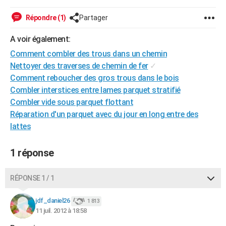
City break
Voyage de noces
Climat
Destinations
Voyage nature
Forum
+
PHOTO
Répondre (1)
Partager
GUIDES D'ACHAT
A voir également:
BONS PLANS
Comment combler des trous dans un chemin
Nettoyer des traverses de chemin de fer
✓
CARTE DE VOEUX
Comment reboucher des gros trous dans le bois
Combler interstices entre lames parquet stratifié
Carte Bonne année
Carte Pâques
Carte de Noël
Carte Saint-Valentin
Carte d'anniversaire
DICTIONNAIRE
Combler vide sous parquet flottant
Biographies
Expressions
Dictionnaire
Citations
Proverbes
Réparation d'un parquet avec du jour en long entre des
PROGRAMME TV
lattes
COPAINS D'AVANT
1 réponse
Se connecter
Collèges
Universités
Service militaire
S'inscrire
Lycées
Primaires
Entreprises
Avis de recherche
AVIS DE DÉCÈS
FORUM
RÉPONSE 1 / 1
Lifestyle
Sport
Television
Cinema
Bricolage
Culture
Auto
Voyage
jdf_daniel26
1 813
11 juil. 2012 à 18:58