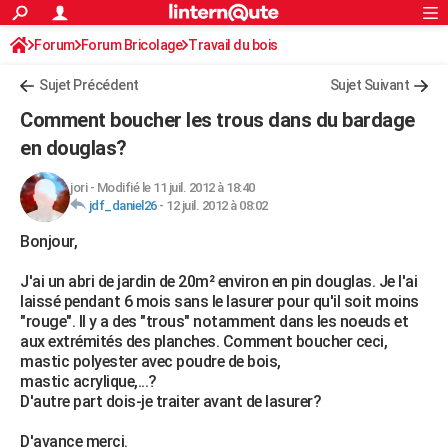
ACTUALITÉS
Forum
Forum Bricolage
Connexion
Travail du bois
S'inscrire
Rechercher
Société
Education
Villes
Politique
Faits Divers
Monde
+
SPORT
Sujet Précédent
Sujet Suivant
Football
Cyclisme
Forum
Coupe du monde 2026
Tennis
Rugby
CULTURE
Comment boucher les trous dans du bardage
TNT
Cinéma
Musique
Programme TV
Streaming
Sorties cinéma
+
en douglas?
FINANCE
Impôts
Immobilier
Banque
Crédit
Retraite
Epargne
Risques naturels par ville
Assurance
AUTO
jori
-
Modifié le 11 juil. 2012 à 18:40
jdf_daniel26
-
12 juil. 2012 à 08:02
Réserver un essai
Berlines
Forum auto
Essais
Citadines
SUV
+
HIGH-TECH
Bonjour,
Meilleur smartphone
Ordinateurs
Guide high-tech
Mobiles
Internet
Jeux vidéo
+
BRICOLAGE
J'ai un abri de jardin de 20m² environ en pin douglas. Je l'ai
laissé pendant 6 mois sans le lasurer pour qu'il soit moins
Aménagement intérieur
Cuisine
Jardinage
+
Forum
Extérieur
Salle de bains
Rangement
WEEK-END
"rouge". Il y a des "trous" notamment dans les noeuds et
aux extrémités des planches. Comment boucher ceci,
Escapades
Expositions
Week-end nature
Guides de France
Patrimoine
Musées
+
LIFESTYLE
mastic polyester avec poudre de bois,
mastic acrylique,...?
Bien-être
Mode
+
Art de vivre
Loisirs
Modes de vie
SANTE
D'autre part dois-je traiter avant de lasurer?
Guide de la santé
Médicaments
+
Alimentation
Maladies
Sommeil
VOYAGE
D'avance merci.