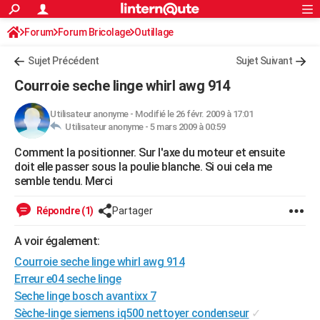
ACTUALITÉS
Forum
Forum Bricolage
Connexion
Outillage
S'inscrire
Rechercher
Société
Education
Villes
Politique
Faits Divers
Monde
+
SPORT
Sujet Précédent
Sujet Suivant
Football
Cyclisme
Forum
Coupe du monde 2026
Tennis
Rugby
CULTURE
Courroie seche linge whirl awg 914
TNT
Cinéma
Musique
Programme TV
Streaming
Sorties cinéma
+
FINANCE
Utilisateur anonyme
-
Modifié le 26 févr. 2009 à 17:01
Utilisateur anonyme -
5 mars 2009 à 00:59
Impôts
Immobilier
Banque
Crédit
Retraite
Epargne
Risques naturels par ville
Assurance
AUTO
Comment la positionner. Sur l'axe du moteur et ensuite
Réserver un essai
Berlines
Forum auto
Essais
Citadines
SUV
+
HIGH-TECH
doit elle passer sous la poulie blanche. Si oui cela me
semble tendu. Merci
Meilleur smartphone
Ordinateurs
Guide high-tech
Mobiles
Internet
Jeux vidéo
+
BRICOLAGE
Répondre (1)
Partager
Aménagement intérieur
Cuisine
Jardinage
+
Forum
Extérieur
Salle de bains
Rangement
WEEK-END
A voir également:
Escapades
Expositions
Week-end nature
Guides de France
Patrimoine
Musées
+
LIFESTYLE
Courroie seche linge whirl awg 914
Bien-être
Mode
+
Art de vivre
Loisirs
Modes de vie
Erreur e04 seche linge
SANTE
Seche linge bosch avantixx 7
Guide de la santé
Médicaments
+
Alimentation
Maladies
Sommeil
VOYAGE
Sèche-linge siemens iq500 nettoyer condenseur
✓