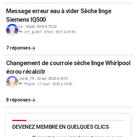
Message erreur eau à vider Sèche linge
Siemens IQ500
Ln
-
24 juil. 2016 à 13:22
stf_jpd87
-
8 févr. 2021 à 09:39
7 réponses
Changement de courroie sèche linge Whirlpool
écrou récalcitr
Jordi_79
-
22 avr. 2022 à 15:51
Phiphi
-
11 sept. 2025 à 18:00
8 réponses
DEVENEZ MEMBRE EN QUELQUES CLICS