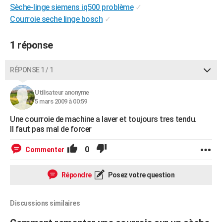
Sèche-linge siemens iq500 problème
✓
City break
Voyage de noces
Climat
Destinations
Voyage nature
Forum
+
PHOTO
Courroie seche linge bosch
✓
GUIDES D'ACHAT
1 réponse
BONS PLANS
RÉPONSE 1 / 1
CARTE DE VOEUX
Carte Bonne année
Carte Pâques
Carte de Noël
Carte Saint-Valentin
Carte d'anniversaire
DICTIONNAIRE
Utilisateur anonyme
5 mars 2009 à 00:59
Biographies
Expressions
Dictionnaire
Citations
Proverbes
PROGRAMME TV
Une courroie de machine a laver et toujours tres tendu.
Il faut pas mal de forcer
COPAINS D'AVANT
0
Commenter
Se connecter
Collèges
Universités
Service militaire
S'inscrire
Lycées
Primaires
Entreprises
Avis de recherche
AVIS DE DÉCÈS
FORUM
Répondre
Posez votre question
Lifestyle
Sport
Television
Cinema
Bricolage
Culture
Auto
Voyage
Discussions similaires