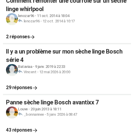
Comment remonter une courroie sur un sèche
linge whirlpool
lenozar96
-
11 oct. 2014 à 18:04
lenozar96
-
12 oct. 2014 à 10:17
2 réponses
Il y a un problème sur mon sèche linge Bosch
série 4
Bataviaa
-
9 janv. 2019 à 22:33
Vincent
-
12 mai 2026 à 20:00
29 réponses
Panne sèche linge Bosch avantixx 7
Louve
-
20 juin 2013 à 18:11
_bonnannee
-
5 janv. 2026 à 08:47
43 réponses