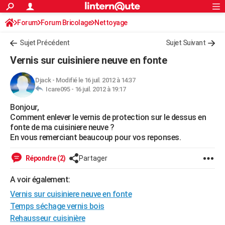
ACTUALITÉS
Forum
Forum Bricolage
Connexion
Nettoyage
S'inscrire
Rechercher
Société
Education
Villes
Politique
Faits Divers
Monde
+
SPORT
Sujet Précédent
Sujet Suivant
Football
Cyclisme
Forum
Coupe du monde 2026
Tennis
Rugby
CULTURE
Vernis sur cuisiniere neuve en fonte
TNT
Cinéma
Musique
Programme TV
Streaming
Sorties cinéma
+
FINANCE
Djack
-
Modifié le 16 juil. 2012 à 14:37
Icare095 -
16 juil. 2012 à 19:17
Impôts
Immobilier
Banque
Crédit
Retraite
Epargne
Risques naturels par ville
Assurance
AUTO
Bonjour,
Réserver un essai
Berlines
Forum auto
Essais
Citadines
SUV
+
HIGH-TECH
Comment enlever le vernis de protection sur le dessus en
fonte de ma cuisiniere neuve ?
Meilleur smartphone
Ordinateurs
Guide high-tech
Mobiles
Internet
Jeux vidéo
+
BRICOLAGE
En vous remerciant beaucoup pour vos reponses.
Aménagement intérieur
Cuisine
Jardinage
+
Forum
Extérieur
Salle de bains
Rangement
WEEK-END
Répondre (2)
Partager
Escapades
Expositions
Week-end nature
Guides de France
Patrimoine
Musées
+
LIFESTYLE
A voir également:
Vernis sur cuisiniere neuve en fonte
Bien-être
Mode
+
Art de vivre
Loisirs
Modes de vie
SANTE
Temps séchage vernis bois
Guide de la santé
Médicaments
+
Alimentation
Maladies
Sommeil
VOYAGE
Rehausseur cuisinière