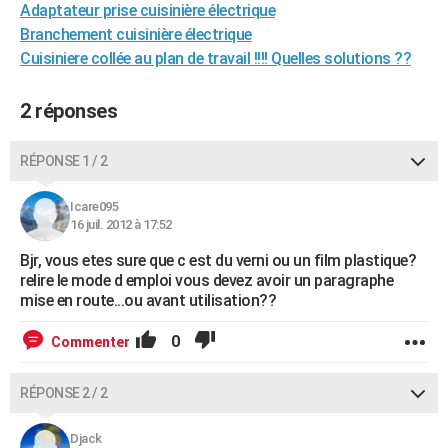
Adaptateur prise cuisinière électrique
City break
Voyage de noces
Climat
Destinations
Voyage nature
Forum
+
PHOTO
Branchement cuisinière électrique
Cuisiniere collée au plan de travail !!!! Quelles solutions ??
GUIDES D'ACHAT
BONS PLANS
2 réponses
CARTE DE VOEUX
RÉPONSE 1 / 2
Carte Bonne année
Carte Pâques
Carte de Noël
Carte Saint-Valentin
Carte d'anniversaire
DICTIONNAIRE
Icare095
Biographies
Expressions
Dictionnaire
Citations
Proverbes
16 juil. 2012 à 17:52
PROGRAMME TV
Bjr, vous etes sure que c est du verni ou un film plastique?
COPAINS D'AVANT
relire le mode d emploi vous devez avoir un paragraphe
mise en route...ou avant utilisation??
Se connecter
Collèges
Universités
Service militaire
S'inscrire
Lycées
Primaires
Entreprises
Avis de recherche
AVIS DE DÉCÈS
0
Commenter
FORUM
Lifestyle
Sport
Television
Cinema
Bricolage
Culture
Auto
Voyage
RÉPONSE 2 / 2
Djack