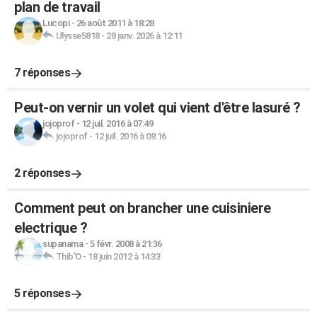
plan de travail
Lucopi
-
26 août 2011 à 18:28
Ulysse5818
-
28 janv. 2026 à 12:11
7 réponses
Peut-on vernir un volet qui vient d'être lasuré ?
jojoprof
-
12 juil. 2016 à 07:49
jojoprof
-
12 juil. 2016 à 08:16
2 réponses
Comment peut on brancher une cuisiniere
electrique ?
supanama
-
5 févr. 2008 à 21:36
Thib'O
-
18 juin 2012 à 14:33
5 réponses