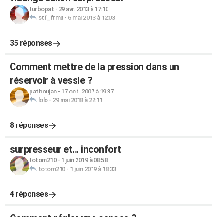
turbopat
-
29 avr. 2013 à 17:10
stf_frmu
-
6 mai 2013 à 12:03
35 réponses
Comment mettre de la pression dans un
réservoir à vessie ?
patboujan
-
17 oct. 2007 à 19:37
lolo
-
29 mai 2018 à 22:11
8 réponses
surpresseur et... inconfort
totom210
-
1 juin 2019 à 08:58
totom210
-
1 juin 2019 à 18:33
4 réponses