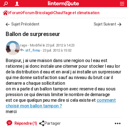
ACTUALITÉS
Forum
Forum Bricolage
Connexion
Chauffage et climatisation
S'inscrire
Rechercher
Société
Education
Villes
Politique
Faits Divers
Monde
+
SPORT
Sujet Précédent
Sujet Suivant
Football
Cyclisme
Forum
Coupe du monde 2026
Tennis
Rugby
CULTURE
Ballon de surpresseur
TNT
Cinéma
Musique
Programme TV
Streaming
Sorties cinéma
+
FINANCE
rage
-
Modifié le 23 juil. 2012 à 14:23
stf_frmu
-
23 juil. 2012 à 15:02
Impôts
Immobilier
Banque
Crédit
Retraite
Epargne
Risques naturels par ville
Assurance
AUTO
Bonjour, j ai une maison dans une region ou l eau est
Réserver un essai
Berlines
Forum auto
Essais
Citadines
SUV
+
HIGH-TECH
rationne j ai donc instale une citerner pour stocker l eau lor
de la distribution d eau et en aval j ai installe un surpresseur
Meilleur smartphone
Ordinateurs
Guide high-tech
Mobiles
Internet
Jeux vidéo
+
BRICOLAGE
qui me donne satisfaction sauf au niveau du bruit car il
demarre a chaque sollicitation
Aménagement intérieur
Cuisine
Jardinage
+
Forum
Extérieur
Salle de bains
Rangement
WEEK-END
on m a parle d un ballon tampon avec reserve d eau sous
pression ce qui devrais limiter le nombre de demarage
Escapades
Expositions
Week-end nature
Guides de France
Patrimoine
Musées
+
LIFESTYLE
est ce que quelqun peu me dire si cela existe et
comment
choisir mon ballon tampon ?
Bien-être
Mode
+
Art de vivre
Loisirs
Modes de vie
SANTE
merci
Guide de la santé
Médicaments
+
Alimentation
Maladies
Sommeil
VOYAGE
Répondre (1)
Partager