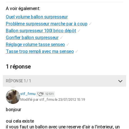
City break
Voyage de noces
Climat
Destinations
Voyage nature
Forum
+
PHOTO
A voir également:
Quel volume ballon surpresseur
GUIDES D'ACHAT
Problème surpresseur marche par à coup
✓
BONS PLANS
Ballon surpresseur 100l brico dépôt
✓
Gonfler ballon surpresseur
✓
CARTE DE VOEUX
Réglage volume tasse senseo
✓
Tasse trop rempli avec ma senseo
✓
Carte Bonne année
Carte Pâques
Carte de Noël
Carte Saint-Valentin
Carte d'anniversaire
DICTIONNAIRE
Biographies
Expressions
Dictionnaire
Citations
Proverbes
PROGRAMME TV
1 réponse
COPAINS D'AVANT
RÉPONSE 1 / 1
Se connecter
Collèges
Universités
Service militaire
S'inscrire
Lycées
Primaires
Entreprises
Avis de recherche
AVIS DE DÉCÈS
stf_frmu
12 511
Modifié par stf_frmu le 23/07/2012 15:19
FORUM
bonjour
Lifestyle
Sport
Television
Cinema
Bricolage
Culture
Auto
Voyage
oui cela existe
il vous faut un ballon avec une reserve d'air a l'interieur, un