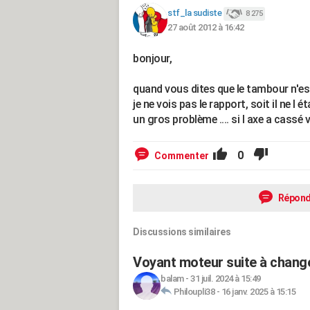
stf_la sudiste
8 275
27 août 2012 à 16:42
bonjour,
quand vous dites que le tambour n'es
je ne vois pas le rapport, soit il ne l 
un gros problème .... si l axe a cassé 
0
Commenter
Répond
Discussions similaires
Voyant moteur suite à change
balam
-
31 juil. 2024 à 15:49
Philoupli38
-
16 janv. 2025 à 15:15