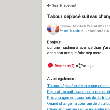
Sujet Précédent
Tabour déplacé suiteau chan
mystere
-
Modifié le 27 août 2012 à 16
stf_la sudiste
-
27 août 2012 à 16:
Bonjour,
sur une machine à laver waltham j'ai
dans son axe que faire svp merci
Répondre (2)
Partager
A voir également:
Tabour déplacé suiteau changement d
Reparation suite casse courroie de di
Prix changement courroie de distribu
Quand changer la courroie de distribut
Changer courroie seche linge whirlpo