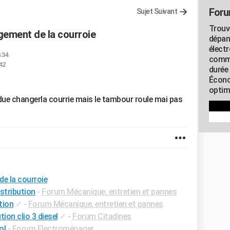
Foru
Sujet Suivant
Trouv
gement de la courroie
dépan
élect
:34
commu
42
durée
Écono
optimi
 due changerla courrie mais le tambour roule mai pas
e la courroie
stribution
-
Forum Mécanique, entretien et pannes
tion
✓
-
Forum Mécanique, entretien et pannes
ion clio 3 diesel
✓
-
Forum Citadines
ol
-
Forum Electroménager