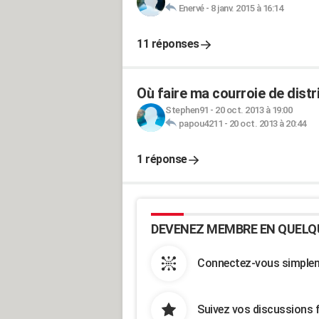
Enervé
-
8 janv. 2015 à 16:14
11 réponses
Où faire ma courroie de distr
Stephen91
-
20 oct. 2013 à 19:00
papou4211
-
20 oct. 2013 à 20:44
1 réponse
DEVENEZ MEMBRE EN QUELQ
Connectez-vous simpleme
Suivez vos discussions 