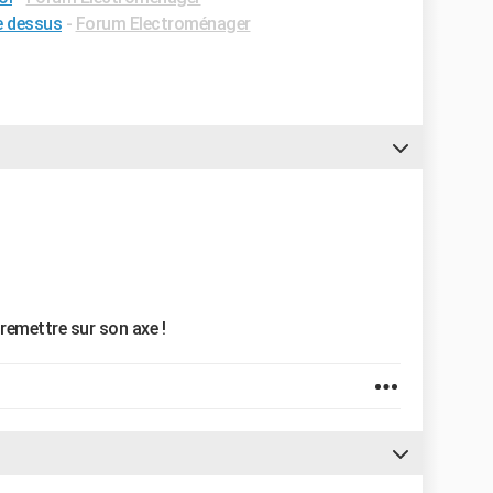
e dessus
-
Forum Electroménager
 remettre sur son axe !