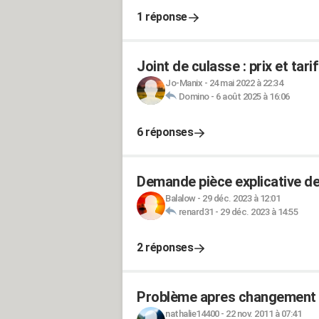
1 réponse
Joint de culasse : prix et ta
Jo-Manix
-
24 mai 2022 à 22:34
Domino
-
6 août 2025 à 16:06
6 réponses
Demande pièce explicative de
Balalow
-
29 déc. 2023 à 12:01
renard31
-
29 déc. 2023 à 14:55
2 réponses
Problème apres changement b
nathalie14400
-
22 nov. 2011 à 07:41