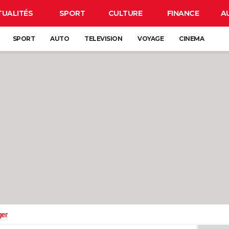
TUALITÉS
SPORT
CULTURE
FINANCE
A
SPORT
AUTO
TELEVISION
VOYAGE
CINEMA
ger