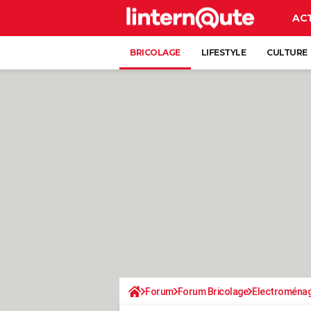
AC
BRICOLAGE
LIFESTYLE
CULTURE
Forum
Forum Bricolage
Electroména