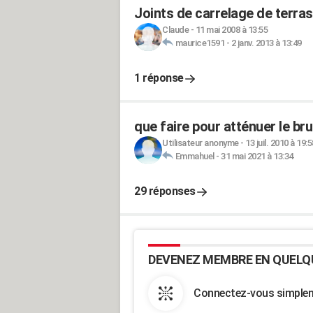
Joints de carrelage de terra
Claude
-
11 mai 2008 à 13:55
maurice1591
-
2 janv. 2013 à 13:49
1 réponse
que faire pour atténuer le brui
Utilisateur anonyme
-
13 juil. 2010 à 19:5
Emmahuel
-
31 mai 2021 à 13:34
29 réponses
DEVENEZ MEMBRE EN QUELQ
Connectez-vous simpleme