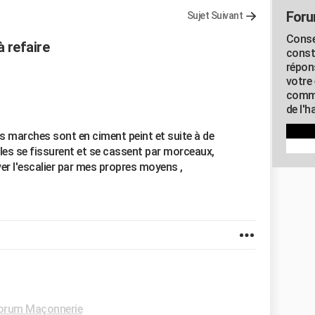
Foru
Sujet Suivant
Conse
à refaire
const
répon
votre 
commu
de l'h
les marches sont en ciment peint et suite à de
es se fissurent et se cassent par morceaux,
r l'escalier par mes propres moyens ,
orum Maçonnerie