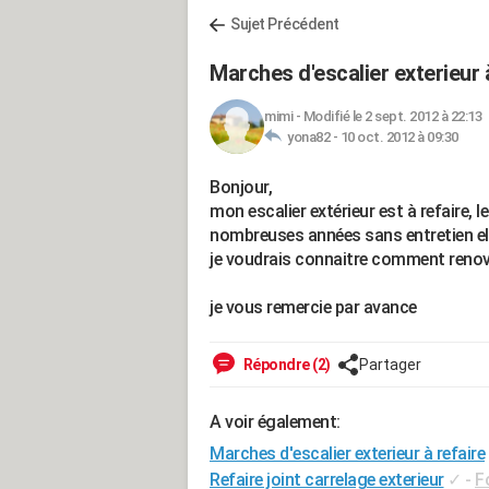
Sujet Précédent
Marches d'escalier exterieur 
mimi
-
Modifié le 2 sept. 2012 à 22:13
yona82 -
10 oct. 2012 à 09:30
Bonjour,
mon escalier extérieur est à refaire, 
nombreuses années sans entretien ell
je voudrais connaitre comment renove
je vous remercie par avance
Répondre (2)
Partager
A voir également:
Marches d'escalier exterieur à refaire
Refaire joint carrelage exterieur
✓
-
F