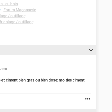
il du bois
e
-
Forum Maçonnerie
age / outillage
ricolage / outillage
21:20
 et ciment bien gras ou bien dose: moitiee ciment