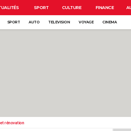
TUALITÉS
SPORT
CULTURE
FINANCE
A
SPORT
AUTO
TELEVISION
VOYAGE
CINEMA
et rénovation