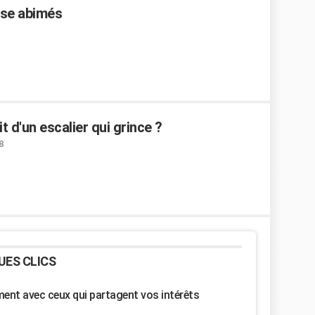
sse abimés
t d'un escalier qui grince ?
8
UES CLICS
nt avec ceux qui partagent vos intérêts