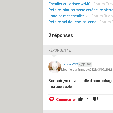
Escalier qui grince wd40
-
Forum Trava
Refaire joint terrasse extérieure pierr
Jonc de mer escalier
✓
-
Forum Bricol
Refaire sol douche italienne
-
Forum B
2 réponses
RÉPONSE 1 / 2
francois282
284
Modifié par francois282 le 3/09/2012 
Bonsoir ,voir avec colle d accrochage
moitiee sable
1
Commenter