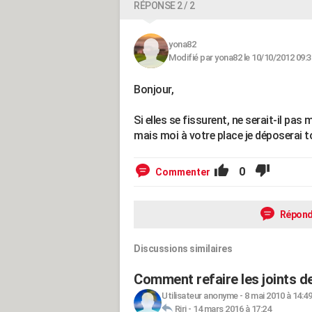
RÉPONSE 2 / 2
yona82
Modifié par yona82 le 10/10/2012 09:3
Bonjour,
Si elles se fissurent, ne serait-il pas 
mais moi à votre place je déposerai t
0
Commenter
Répond
Discussions similaires
Comment refaire les joints d
Utilisateur anonyme
-
8 mai 2010 à 14:49
Riri
-
14 mars 2016 à 17:24