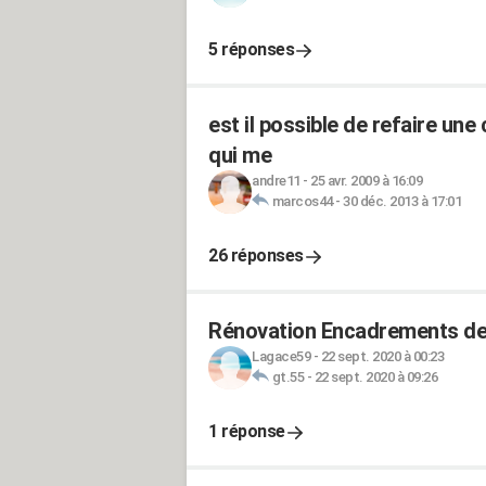
5 réponses
est il possible de refaire une
qui me
andre11
-
25 avr. 2009 à 16:09
marcos44
-
30 déc. 2013 à 17:01
26 réponses
Rénovation Encadrements de 
Lagace59
-
22 sept. 2020 à 00:23
gt.55
-
22 sept. 2020 à 09:26
1 réponse