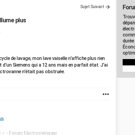
Foru
Sujet Suivant
Trouv
llume plus
dépan
élect
commu
durée
Écono
optimi
cle de lavage, mon lave vaiselle n'affiche plus rien
it d'un Siemens qui a 12 ans mais en parfait état. J'ai
électrovanne n'était pas obstruée.
us
s
✓
-
Forum Electroménager