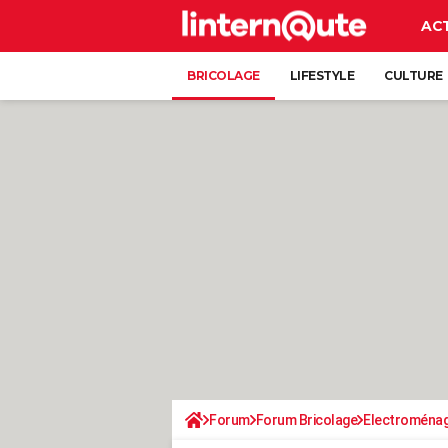
AC
BRICOLAGE
LIFESTYLE
CULTURE
Forum
Forum Bricolage
Electroména