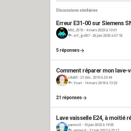
Discussions similaires
Erreur E31-00 sur Siemens 
NM_2515
-
4 mars 2023 à 13:01
stf_jpd87
-
26 juin 2025 à 07:18
5 réponses
Comment réparer mon lave-v
cilu80
-
21 déc. 2010 à 23:44
Youri
-
14 mars 2018 à 13:22
21 réponses
Lave vaisselle E24, à moitié r
yanrecit
-
10 juin 2022 à 19:05
yanrecit
-
21 juin 2022 à 23:17