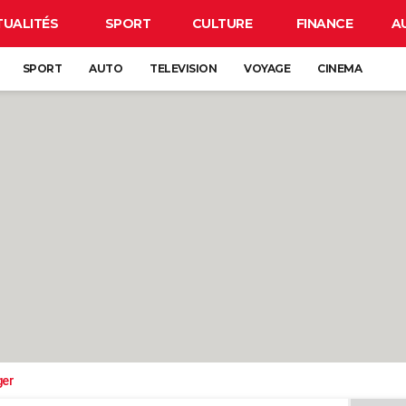
TUALITÉS
SPORT
CULTURE
FINANCE
A
SPORT
AUTO
TELEVISION
VOYAGE
CINEMA
ger