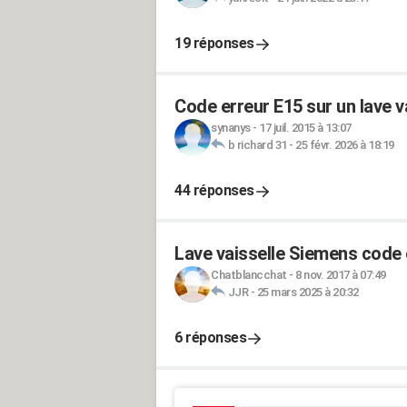
19 réponses
Code erreur E15 sur un lave v
synanys
-
17 juil. 2015 à 13:07
b richard 31
-
25 févr. 2026 à 18:19
44 réponses
Lave vaisselle Siemens code 
Chatblancchat
-
8 nov. 2017 à 07:49
JJR
-
25 mars 2025 à 20:32
6 réponses