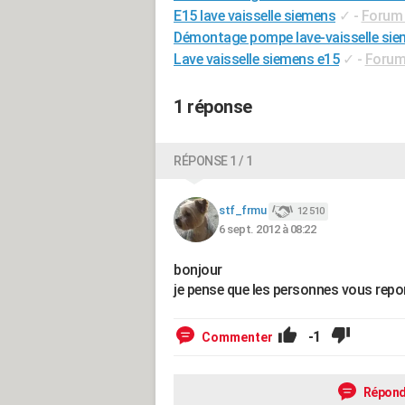
E15 lave vaisselle siemens
✓
-
Forum 
Démontage pompe lave-vaisselle si
Lave vaisselle siemens e15
✓
-
Forum
1 réponse
RÉPONSE 1 / 1
stf_frmu
12 510
6 sept. 2012 à 08:22
bonjour
je pense que les personnes vous repon
-1
Commenter
Répond