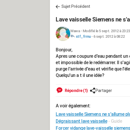
Sujet Précédent
Lave vaisselle Siemens ne s'a
Wawa
-
Modifié le 5 sept. 2012 à 23:23
stf_frmu
-
6 sept. 2012 à 08:22
Bonjour,
Apres une coupure d'eau pendant un cy
et impossible de le redémarrer. Il s'ag
purge l'arrivée d'eau et vérifie que l'
Quelqu'un a t il une idée?
Répondre (1)
Partager
A voir également:
Lave vaisselle Siemens ne s'allume pl
Dégraissant lave vaisselle
- Guide
Forcer vidange lave-vaisselle siemen