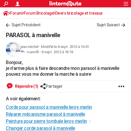
ACTUALITÉS
Forum
Forum Bricolage
Connexion
Divers bricolage et travaux
S'inscrire
Rechercher
Société
Education
Villes
Politique
Faits Divers
Monde
+
SPORT
Sujet Précédent
Sujet Suivant
Football
Cyclisme
Forum
Coupe du monde 2026
Tennis
Rugby
CULTURE
PARASOL à manivelle
TNT
Cinéma
Musique
Programme TV
Streaming
Sorties cinéma
+
FINANCE
jean michel
-
Modifié le 8 sept. 2012 à 10:41
Icare95 -
8 sept. 2012 à 18:18
Impôts
Immobilier
Banque
Crédit
Retraite
Epargne
Risques naturels par ville
Assurance
AUTO
Bonjour,
Réserver un essai
Berlines
Forum auto
Essais
Citadines
SUV
+
HIGH-TECH
je n'arrive plus à faire descendre mon parasol à manivelle
pouvez vous me donner la marche à suivre
Meilleur smartphone
Ordinateurs
Guide high-tech
Mobiles
Internet
Jeux vidéo
+
BRICOLAGE
Répondre (1)
Partager
Aménagement intérieur
Cuisine
Jardinage
+
Forum
Extérieur
Salle de bains
Rangement
WEEK-END
A voir également:
Escapades
Expositions
Week-end nature
Guides de France
Patrimoine
Musées
+
LIFESTYLE
Corde pour parasol a manivelle leroy merlin
Bien-être
Mode
+
Art de vivre
Loisirs
Modes de vie
Réparer mécanisme parasol à manivelle
SANTE
Peinture pour pierre tombale leroy merlin
✓
Guide de la santé
Médicaments
+
Alimentation
Maladies
Sommeil
VOYAGE
Changer corde parasol à manivelle