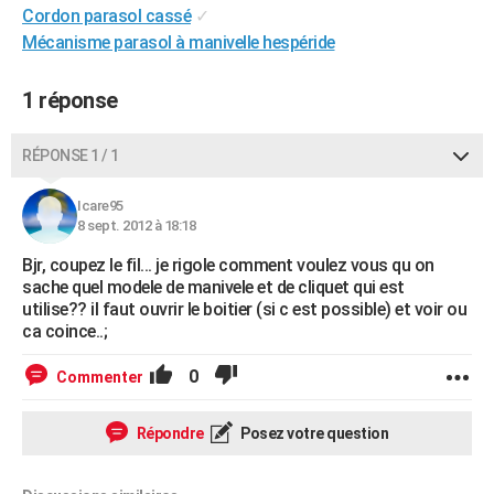
Cordon parasol cassé
✓
City break
Voyage de noces
Climat
Destinations
Voyage nature
Forum
+
PHOTO
Mécanisme parasol à manivelle hespéride
GUIDES D'ACHAT
1 réponse
BONS PLANS
RÉPONSE 1 / 1
CARTE DE VOEUX
Carte Bonne année
Carte Pâques
Carte de Noël
Carte Saint-Valentin
Carte d'anniversaire
DICTIONNAIRE
Icare95
8 sept. 2012 à 18:18
Biographies
Expressions
Dictionnaire
Citations
Proverbes
PROGRAMME TV
Bjr, coupez le fil... je rigole comment voulez vous qu on
sache quel modele de manivele et de cliquet qui est
COPAINS D'AVANT
utilise?? il faut ouvrir le boitier (si c est possible) et voir ou
ca coince..;
Se connecter
Collèges
Universités
Service militaire
S'inscrire
Lycées
Primaires
Entreprises
Avis de recherche
AVIS DE DÉCÈS
0
Commenter
FORUM
Lifestyle
Sport
Television
Cinema
Bricolage
Culture
Auto
Voyage
Répondre
Posez votre question