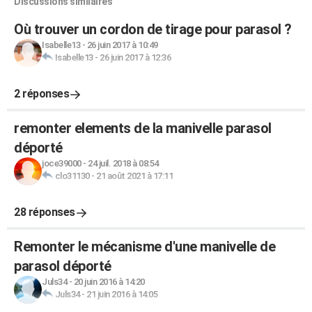
Discussions similaires
Où trouver un cordon de tirage pour parasol ?
Isabelle13
-
26 juin 2017 à 10:49
Isabelle13
-
26 juin 2017 à 12:36
2 réponses
remonter elements de la manivelle parasol
déporté
joce39000
-
24 juil. 2018 à 08:54
clo31130
-
21 août 2021 à 17:11
28 réponses
Remonter le mécanisme d'une manivelle de
parasol déporté
Juls34
-
20 juin 2016 à 14:20
Juls34
-
21 juin 2016 à 14:05