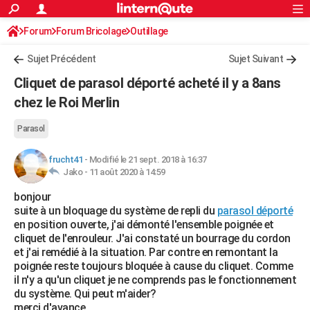
ACTUALITÉS
Forum
Forum Bricolage
Connexion
Outillage
S'inscrire
Rechercher
Société
Education
Villes
Politique
Faits Divers
Monde
+
SPORT
Sujet Précédent
Sujet Suivant
Football
Cyclisme
Forum
Coupe du monde 2026
Tennis
Rugby
CULTURE
Cliquet de parasol déporté acheté il y a 8ans
TNT
Cinéma
Musique
Programme TV
Streaming
Sorties cinéma
+
chez le Roi Merlin
FINANCE
Impôts
Immobilier
Banque
Crédit
Retraite
Epargne
Risques naturels par ville
Assurance
AUTO
Parasol
Réserver un essai
Berlines
Forum auto
Essais
Citadines
SUV
+
HIGH-TECH
frucht41
-
Modifié le 21 sept. 2018 à 16:37
Jako -
11 août 2020 à 14:59
Meilleur smartphone
Ordinateurs
Guide high-tech
Mobiles
Internet
Jeux vidéo
+
BRICOLAGE
bonjour
suite à un bloquage du système de repli du
parasol déporté
Aménagement intérieur
Cuisine
Jardinage
+
Forum
Extérieur
Salle de bains
Rangement
WEEK-END
en position ouverte, j'ai démonté l'ensemble poignée et
cliquet de l'enrouleur. J'ai constaté un bourrage du cordon
Escapades
Expositions
Week-end nature
Guides de France
Patrimoine
Musées
+
LIFESTYLE
et j'ai remédié à la situation. Par contre en remontant la
poignée reste toujours bloquée à cause du cliquet. Comme
Bien-être
Mode
+
Art de vivre
Loisirs
Modes de vie
SANTE
il n'y a qu'un cliquet je ne comprends pas le fonctionnement
du système. Qui peut m'aider?
Guide de la santé
Médicaments
+
Alimentation
Maladies
Sommeil
VOYAGE
merci d'avance