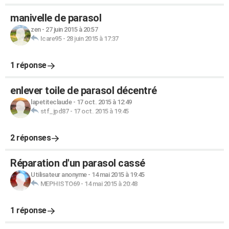
manivelle de parasol
zen
-
27 juin 2015 à 20:57
Icare95
-
28 juin 2015 à 17:37
1 réponse
enlever toile de parasol décentré
lapetiteclaude
-
17 oct. 2015 à 12:49
stf_jpd87
-
17 oct. 2015 à 19:45
2 réponses
Réparation d'un parasol cassé
Utilisateur anonyme
-
14 mai 2015 à 19:45
MEPHISTO69
-
14 mai 2015 à 20:48
1 réponse