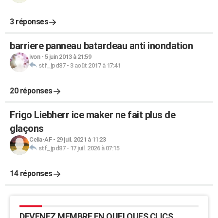
3 réponses
barriere panneau batardeau anti inondation
ivon
-
5 juin 2013 à 21:59
stf_jpd87
-
3 août 2017 à 17:41
20 réponses
Frigo Liebherr ice maker ne fait plus de
glaçons
Celia-AF
-
29 juil. 2021 à 11:23
stf_jpd87
-
17 juil. 2026 à 07:15
14 réponses
DEVENEZ MEMBRE EN QUELQUES CLICS