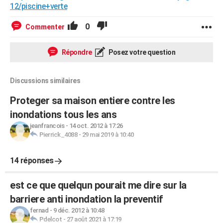
12/piscine+verte
0
Commenter
Répondre
Posez votre question
Discussions similaires
Proteger sa maison entiere contre les
inondations tous les ans
jeanfrancois
-
14 oct. 2012 à 17:26
Pierrick_4088
-
29 mai 2019 à 10:40
14 réponses
est ce que quelqun pourait me dire sur la
barriere anti inondation la preventif
fernad
-
9 déc. 2012 à 10:48
Pdelcot
-
27 août 2021 à 17:19