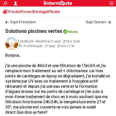
ACTUALITÉS
Forum
Forum Bricolage
Connexion
Piscine
S'inscrire
Rechercher
Société
Education
Villes
Politique
Faits Divers
Monde
+
SPORT
Sujet Précédent
Sujet Suivant
Football
Cyclisme
Forum
Coupe du monde 2026
Tennis
Rugby
CULTURE
Solutions piscines vertes
Résolu
TNT
Cinéma
Musique
Programme TV
Streaming
Sorties cinéma
+
FINANCE
LOUIBLAN
-
Modifié le 21 sept. 2012 à 15:56
Profil bloqué -
21 sept. 2012 à 17:18
Impôts
Immobilier
Banque
Crédit
Retraite
Epargne
Risques naturels par ville
Assurance
AUTO
Bonjour,
Réserver un essai
Berlines
Forum auto
Essais
Citadines
SUV
+
HIGH-TECH
j'ai une piscine de 40m3 et une filtration de 15m3/h et j'ai
Meilleur smartphone
Ordinateurs
Guide high-tech
Mobiles
Internet
Jeux vidéo
+
BRICOLAGE
remplacé mon traitement au sel + chlorinateur car mes
joints de carrelages en époxy se dégradaient, j'ai installé un
Aménagement intérieur
Cuisine
Jardinage
+
Forum
Extérieur
Salle de bains
Rangement
WEEK-END
système par UV avec un traitement à l'oxygène actif
rémanent et depuis j'ai une eau verte et la formation
Escapades
Expositions
Week-end nature
Guides de France
Patrimoine
Musées
+
LIFESTYLE
d'algues brunes sur les joints de carrelage et j'en suis à
mon 4 ème traitement de choc en 6 mois sachant que ma
Bien-être
Mode
+
Art de vivre
Loisirs
Modes de vie
SANTE
filtration fonctionne 24h/24h; la température entre 27 et
30°; ma piscine est couverte ne vois jamais le soleil
Guide de la santé
Médicaments
+
Alimentation
Maladies
Sommeil
VOYAGE
direct.Que dois-je faire?