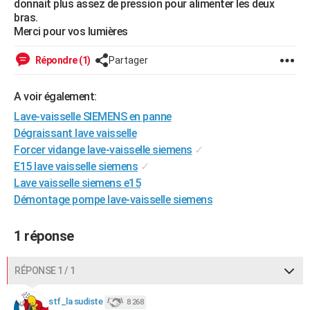
donnait plus assez de pression pour alimenter les deux
City break
Voyage de noces
Climat
Destinations
Voyage nature
Forum
+
bras.
PHOTO
Merci pour vos lumières
GUIDES D'ACHAT
Répondre (1)
Partager
BONS PLANS
A voir également:
CARTE DE VOEUX
Lave-vaisselle SIEMENS en panne
Carte Bonne année
Carte Pâques
Carte de Noël
Carte Saint-Valentin
Carte d'anniversaire
DICTIONNAIRE
Dégraissant lave vaisselle
Forcer vidange lave-vaisselle siemens
✓
Biographies
Expressions
Dictionnaire
Citations
Proverbes
PROGRAMME TV
E15 lave vaisselle siemens
✓
Lave vaisselle siemens e15
COPAINS D'AVANT
Démontage pompe lave-vaisselle siemens
Se connecter
Collèges
Universités
Service militaire
S'inscrire
Lycées
Primaires
Entreprises
Avis de recherche
AVIS DE DÉCÈS
1 réponse
FORUM
Lifestyle
Sport
Television
Cinema
Bricolage
Culture
Auto
Voyage
RÉPONSE 1 / 1
stf_la sudiste
8 268