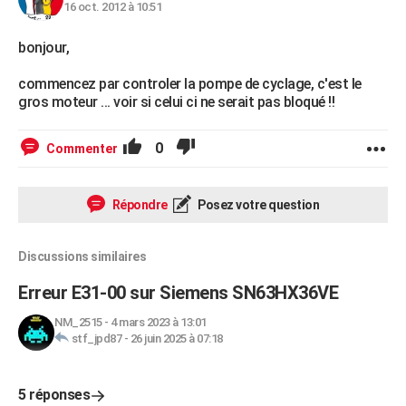
16 oct. 2012 à 10:51
bonjour,
commencez par controler la pompe de cyclage, c'est le
gros moteur ... voir si celui ci ne serait pas bloqué !!
0
Commenter
Répondre
Posez votre question
Discussions similaires
Erreur E31-00 sur Siemens SN63HX36VE
NM_2515
-
4 mars 2023 à 13:01
stf_jpd87
-
26 juin 2025 à 07:18
5 réponses