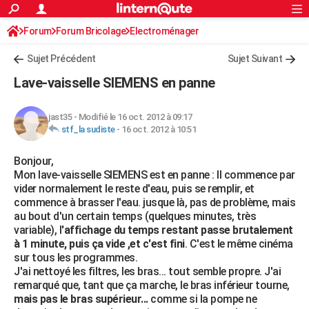
ACTUALITÉS
Forum
Forum Bricolage
Connexion
Electroménager
S'inscrire
Rechercher
Société
Education
Villes
Politique
Faits Divers
Monde
+
SPORT
Sujet Précédent
Sujet Suivant
Football
Cyclisme
Forum
Coupe du monde 2026
Tennis
Rugby
CULTURE
Lave-vaisselle SIEMENS en panne
TNT
Cinéma
Musique
Programme TV
Streaming
Sorties cinéma
+
FINANCE
jast35
-
Modifié le 16 oct. 2012 à 09:17
Impôts
Immobilier
Banque
Crédit
Retraite
Epargne
Risques naturels par ville
Assurance
AUTO
stf_la sudiste
-
16 oct. 2012 à 10:51
Réserver un essai
Berlines
Forum auto
Essais
Citadines
SUV
+
HIGH-TECH
Bonjour,
Mon lave-vaisselle SIEMENS est en panne : Il commence par
Meilleur smartphone
Ordinateurs
Guide high-tech
Mobiles
Internet
Jeux vidéo
+
BRICOLAGE
vider normalement le reste d'eau, puis se remplir, et
commence à brasser l'eau. jusque là, pas de problème, mais
Aménagement intérieur
Cuisine
Jardinage
+
Forum
Extérieur
Salle de bains
Rangement
WEEK-END
au bout d'un certain temps (quelques minutes, très
variable), l
'affichage du temps restant passe brutalement
Escapades
Expositions
Week-end nature
Guides de France
Patrimoine
Musées
+
LIFESTYLE
à 1 minute, puis ça vide ,et c'est fini
. C'est le même cinéma
sur tous les programmes.
Bien-être
Mode
+
Art de vivre
Loisirs
Modes de vie
SANTE
J'ai nettoyé les filtres, les bras... tout semble propre. J'ai
remarqué que, tant que ça marche, le bras inférieur tourne,
Guide de la santé
Médicaments
+
Alimentation
Maladies
Sommeil
VOYAGE
mais pas le bras supérieur...
comme si la pompe ne