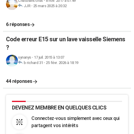
Chatblancchat
-
8 nov. 2017 à 07:49
JJR
-
25 mars 2025 à 20:32
6 réponses
Code erreur E15 sur un lave vaisselle Siemens
?
synanys
-
17 juil. 2015 à 13:07
b richard 31
-
25 févr. 2026 à 18:19
44 réponses
DEVENEZ MEMBRE EN QUELQUES CLICS
Connectez-vous simplement avec ceux qui
partagent vos intérêts