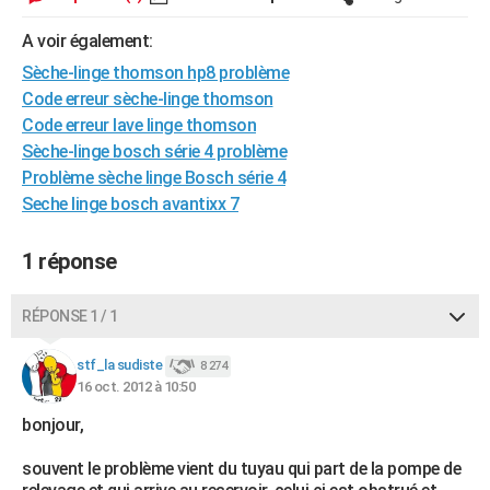
City break
Voyage de noces
Climat
Destinations
Voyage nature
Forum
+
PHOTO
A voir également:
GUIDES D'ACHAT
Sèche-linge thomson hp8 problème
Code erreur sèche-linge thomson
BONS PLANS
Code erreur lave linge thomson
Sèche-linge bosch série 4 problème
CARTE DE VOEUX
Problème sèche linge Bosch série 4
Carte Bonne année
Carte Pâques
Carte de Noël
Carte Saint-Valentin
Carte d'anniversaire
Seche linge bosch avantixx 7
DICTIONNAIRE
Biographies
Expressions
Dictionnaire
Citations
Proverbes
PROGRAMME TV
1 réponse
COPAINS D'AVANT
RÉPONSE 1 / 1
Se connecter
Collèges
Universités
Service militaire
S'inscrire
Lycées
Primaires
Entreprises
Avis de recherche
AVIS DE DÉCÈS
stf_la sudiste
8 274
FORUM
16 oct. 2012 à 10:50
Lifestyle
Sport
Television
Cinema
Bricolage
Culture
Auto
Voyage
bonjour,
souvent le problème vient du tuyau qui part de la pompe de