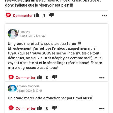
relevage et qui arrive au reservoir, celui ci est obstrué et
donc indique que le réservoir est plein !!!
1
Commenter
francois
16 oct. 2012 à 11:42
Un grand merci stf la sudiste et au forum !!!
Effectivement, j'ai nettoyé l'embout auquel menait le
tuyau (qui se trouve SOUS le sèche linge, inutile de tout
démonter, avis aux autres néophytes comme moi!), et le
voyant s'est éteint et le sèche linge refonctionne! IEncore
merci et grosses bises à tous!
0
Commenter
Xman
>
francois
2 janv. 2024 à 10:46
Un grand merci, cela a fonctionner pour moi aussi.
0
Commenter