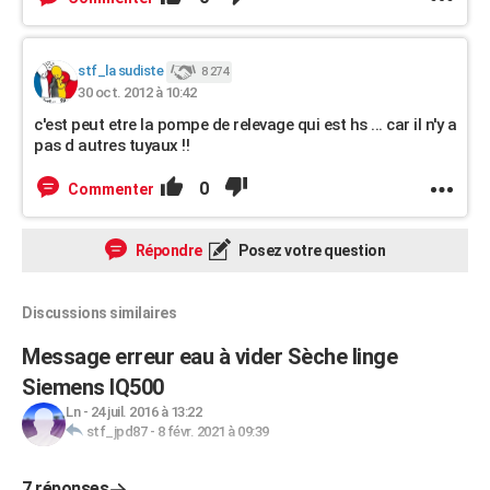
stf_la sudiste
8 274
30 oct. 2012 à 10:42
c'est peut etre la pompe de relevage qui est hs ... car il n'y a
pas d autres tuyaux !!
0
Commenter
Répondre
Posez votre question
Discussions similaires
Message erreur eau à vider Sèche linge
Siemens IQ500
Ln
-
24 juil. 2016 à 13:22
stf_jpd87
-
8 févr. 2021 à 09:39
7 réponses