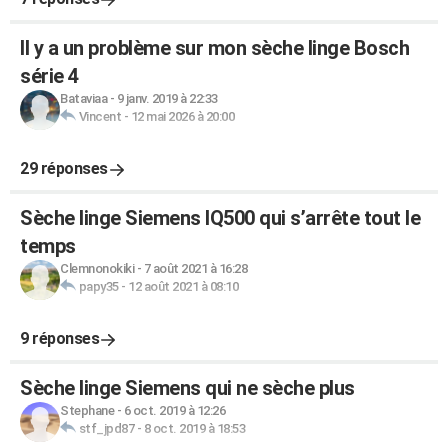
Il y a un problème sur mon sèche linge Bosch
série 4
Bataviaa
-
9 janv. 2019 à 22:33
Vincent
-
12 mai 2026 à 20:00
29 réponses
Sèche linge Siemens IQ500 qui s’arrête tout le
temps
Clemnonokiki
-
7 août 2021 à 16:28
papy35
-
12 août 2021 à 08:10
9 réponses
Sèche linge Siemens qui ne sèche plus
Stephane
-
6 oct. 2019 à 12:26
stf_jpd87
-
8 oct. 2019 à 18:53