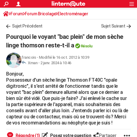
ACTUALITÉS
Forum
Forum Bricolage
Connexion
Electroménager
S'inscrire
Rechercher
Société
Education
Villes
Politique
Faits Divers
Monde
+
SPORT
Sujet Précédent
Sujet Suivant
Football
Cyclisme
Forum
Coupe du monde 2026
Tennis
Rugby
CULTURE
Pourquoi le voyant "bac plein" de mon sèche
TNT
Cinéma
Musique
Programme TV
Streaming
Sorties cinéma
+
linge thomson reste-t-il a
FINANCE
Résolu
Impôts
Immobilier
Banque
Crédit
Retraite
Epargne
Risques naturels par ville
Assurance
AUTO
francois
-
Modifié le 16 oct. 2012 à 10:39
Xman -
2 janv. 2024 à 10:46
Réserver un essai
Berlines
Forum auto
Essais
Citadines
SUV
+
HIGH-TECH
Bonjour,
Possesseur d'un sèche linge Thomson FT40C "opale
Meilleur smartphone
Ordinateurs
Guide high-tech
Mobiles
Internet
Jeux vidéo
+
BRICOLAGE
digitronic", il s'est arrêté de fonctionner tandis que le
voyant "bac plein" demeure allumé alors que ce dernier a
Aménagement intérieur
Cuisine
Jardinage
+
Forum
Extérieur
Salle de bains
Rangement
WEEK-END
bien sûr été vidé. Que puis-je faire? J'ai enlevé le cache sur
la partie supérieure de l'appareil, mais souhaiterais des
Escapades
Expositions
Week-end nature
Guides de France
Patrimoine
Musées
+
LIFESTYLE
conseils avant d'aller plus loin. J'entends parler ici ou là de
capteur ou de contacteur, mais où se trouvent-ils? Merci
Bien-être
Mode
+
Art de vivre
Loisirs
Modes de vie
SANTE
de vos recommandations au néophyte que je suis !
Guide de la santé
Médicaments
+
Alimentation
Maladies
Sommeil
VOYAGE
Répondre (1)
Posez votre question
Partager