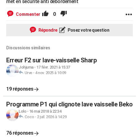
met en sécurité anti debordement
0
Commenter
Répondre
Posez votre question
Discussions similaires
Erreur F2 sur lave-vaisselle Sharp
Johjuma
-
17 févr. 2021 à 15:37
Urve
-
4 nov. 2025 à 10:09
19 réponses
Programme P1 qui clignote lave vaisselle Beko
Lolo
-
16 mai 2018 à 22:34
Coco
-
2 juil. 2026 à 14:29
76 réponses