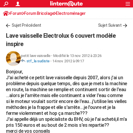
ACTUALITÉS
Forum
Forum Bricolage
Connexion
Electroménager
S'inscrire
Rechercher
Société
Education
Villes
Politique
Faits Divers
Monde
+
SPORT
Sujet Précédent
Sujet Suivant
Football
Cyclisme
Forum
Coupe du monde 2026
Tennis
Rugby
CULTURE
Lave vaisselle Electrolux 6 couvert modèle
TNT
Cinéma
Musique
Programme TV
Streaming
Sorties cinéma
+
inspire
FINANCE
Impôts
Immobilier
Banque
Crédit
Retraite
Epargne
Risques naturels par ville
Assurance
AUTO
petit lave vaisselle
-
Modifié le 13 nov. 2012 à 23:26
stf_la sudiste
-
14 nov. 2012 à 09:17
Réserver un essai
Berlines
Forum auto
Essais
Citadines
SUV
+
HIGH-TECH
Bonjour,
J'ai acheté ce petit lave vaisselle depuis 2007, alors j'ai un
Meilleur smartphone
Ordinateurs
Guide high-tech
Mobiles
Internet
Jeux vidéo
+
BRICOLAGE
problème depuis quelque temps, dès que je mets la machine
en route, la machine se remplie et continuent sortir de l'eau
Aménagement intérieur
Cuisine
Jardinage
+
Forum
Extérieur
Salle de bains
Rangement
WEEK-END
...alors je l'arrête mais elle continuent a vider l'eau comme
si le moteur voulait sortir encore de l'eau...j'utilise les vielles
Escapades
Expositions
Week-end nature
Guides de France
Patrimoine
Musées
+
LIFESTYLE
méthodes je la frappe et elle s'arrête....je l'ouvre et je la
ferme violemment et hop ça marche???
Bien-être
Mode
+
Art de vivre
Loisirs
Modes de vie
SANTE
J'ai appelle déjà un spécialiste du BHV, où je l'ai acheté,il m'a
pris 150 euros et au bout de 2 mois s'es repartie??
Guide de la santé
Médicaments
+
Alimentation
Maladies
Sommeil
VOYAGE
merci de vos conseils