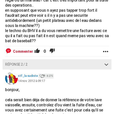
regle ou un marteau? car c est tres important pour la suite
des operations..
en supposant que vous n ayez pas tapper trop fort il
faudrait peut etre voir s il n y a pas une securite
antidebordement (un petit plateau avec de l eau dedans
sous la machine??)
le techno du BHV il a du vous remettre une facture avec ce
qu il a fait ou pas fait il n est quand meme pas venu avec sa
bat de baseball??
0
Commenter
RÉPONSE 2 / 2
stf_la sudiste
8 275
14 nov. 2012 à 09:17
bonjour,
cela serait bien déja de donner la référence de votre lave
vaisselle, ensuite, controlez d'ou vient la fuite d'eau, car
vous avez certainement une fuite c'est pour cela qu'il se