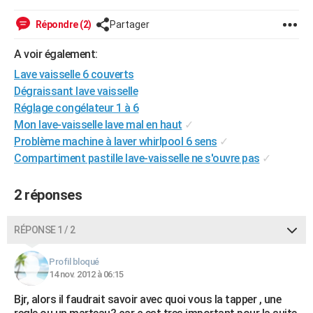
City break
Voyage de noces
Climat
Destinations
Voyage nature
Forum
+
PHOTO
Répondre (2)
Partager
GUIDES D'ACHAT
A voir également:
BONS PLANS
Lave vaisselle 6 couverts
Dégraissant lave vaisselle
CARTE DE VOEUX
Réglage congélateur 1 à 6
Mon lave-vaisselle lave mal en haut
✓
Carte Bonne année
Carte Pâques
Carte de Noël
Carte Saint-Valentin
Carte d'anniversaire
DICTIONNAIRE
Problème machine à laver whirlpool 6 sens
✓
Biographies
Expressions
Dictionnaire
Citations
Proverbes
Compartiment pastille lave-vaisselle ne s'ouvre pas
✓
PROGRAMME TV
COPAINS D'AVANT
2 réponses
Se connecter
Collèges
Universités
Service militaire
S'inscrire
Lycées
Primaires
Entreprises
Avis de recherche
AVIS DE DÉCÈS
RÉPONSE 1 / 2
FORUM
Profil bloqué
Lifestyle
Sport
Television
Cinema
Bricolage
Culture
Auto
Voyage
14 nov. 2012 à 06:15
Bjr, alors il faudrait savoir avec quoi vous la tapper , une