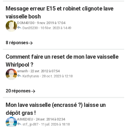
Message erreur E15 et robinet clignote lave
vaisselle bosh
DOM40130
-
9 nov. 2019 à 17:04
Dan35230
-
10 févr. 2023 à 14:49
8 réponses
Comment faire un reset de mon lave vaisselle
Whirlpool ?
amarih
-
22 avr. 2012 à 07:54
Kathytunis
-
28 oct. 2023 à 12:18
20 réponses
Mon lave vaisselle (encrassé ?) laisse un
dépôt gras !
AIMEDIEU
-
24 avr. 2014 à 02:34
stf_jpd87
-
11 juil. 2026 à 18:18