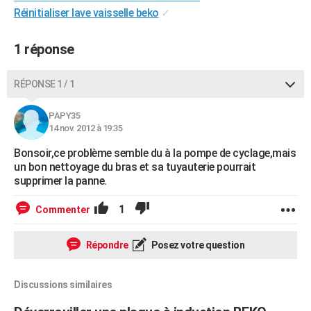
Réinitialiser lave vaisselle beko
✓
City break
Voyage de noces
Climat
Destinations
Voyage nature
Forum
+
PHOTO
GUIDES D'ACHAT
1 réponse
BONS PLANS
RÉPONSE 1 / 1
CARTE DE VOEUX
PAPY35
Carte Bonne année
Carte Pâques
Carte de Noël
Carte Saint-Valentin
Carte d'anniversaire
14 nov. 2012 à 19:35
DICTIONNAIRE
Bonsoir,ce problème semble du à la pompe de cyclage,mais
Biographies
Expressions
Dictionnaire
Citations
Proverbes
PROGRAMME TV
un bon nettoyage du bras et sa tuyauterie pourrait
supprimer la panne.
COPAINS D'AVANT
1
Commenter
Se connecter
Collèges
Universités
Service militaire
S'inscrire
Lycées
Primaires
Entreprises
Avis de recherche
AVIS DE DÉCÈS
FORUM
Répondre
Posez votre question
Lifestyle
Sport
Television
Cinema
Bricolage
Culture
Auto
Voyage
Discussions similaires