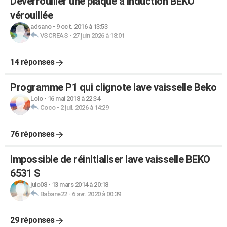
Déverrouiller une plaque à induction BEKO
vérouillée
adsano
-
9 oct. 2016 à 13:53
VSCREAS
-
27 juin 2026 à 18:01
14 réponses
Programme P1 qui clignote lave vaisselle Beko
Lolo
-
16 mai 2018 à 22:34
Coco
-
2 juil. 2026 à 14:29
76 réponses
impossible de réinitialiser lave vaisselle BEKO
6531 S
julo08
-
13 mars 2014 à 20:18
Babane22
-
6 avr. 2020 à 00:39
29 réponses