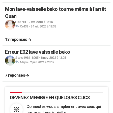
Mon lave-vaisselle beko tourne même à l'arrêt
Quan
Hochet
-
9 avr. 2018 à 12:45
Cell33
-
24 juil. 2026 à 18:32
13 réponses
Erreur E02 lave vaisselle beko
Steve1984_8905
-
8 nov. 2022 à 13:05
Mapa
-
2 juin 2024 à 20:12
7 réponses
DEVENEZ MEMBRE EN QUELQUES CLICS
Connectez-vous simplement avec ceux qui
partagent vos intérêts