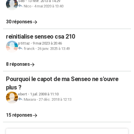
Seb
-
13 févr. 2013 à 14:29
Nico
-
4 mai 2020 à 13:40
30 réponses
reinitialise senseo csa 210
ptittaz
-
9 mai 2023 à 20:46
franck
-
26 janv. 2025 à 13:49
8 réponses
Pourquoi le capot de ma Senseo ne s'ouvre
plus ?
ebert
-
1 juil. 2008 à 11:10
Maxara
-
27 déc. 2018 à 12:13
15 réponses