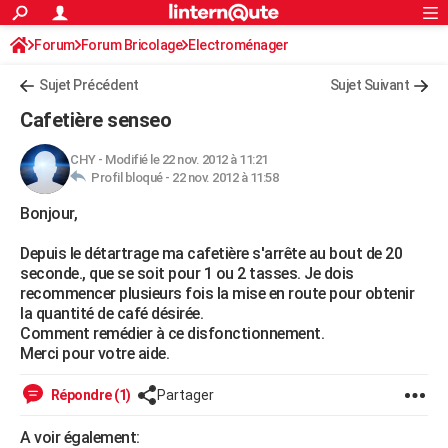
ACTUALITÉS
Forum
Forum Bricolage
Connexion
Electroménager
S'inscrire
Rechercher
Société
Education
Villes
Politique
Faits Divers
Monde
+
SPORT
Sujet Précédent
Sujet Suivant
Football
Cyclisme
Forum
Coupe du monde 2026
Tennis
Rugby
CULTURE
Cafetière senseo
TNT
Cinéma
Musique
Programme TV
Streaming
Sorties cinéma
+
FINANCE
CHY
-
Modifié le 22 nov. 2012 à 11:21
Profil bloqué -
22 nov. 2012 à 11:58
Impôts
Immobilier
Banque
Crédit
Retraite
Epargne
Risques naturels par ville
Assurance
AUTO
Bonjour,
Réserver un essai
Berlines
Forum auto
Essais
Citadines
SUV
+
HIGH-TECH
Depuis le détartrage ma cafetière s'arrête au bout de 20
Meilleur smartphone
Ordinateurs
Guide high-tech
Mobiles
Internet
Jeux vidéo
+
BRICOLAGE
seconde., que se soit pour 1 ou 2 tasses. Je dois
recommencer plusieurs fois la mise en route pour obtenir
Aménagement intérieur
Cuisine
Jardinage
+
Forum
Extérieur
Salle de bains
Rangement
WEEK-END
la quantité de café désirée.
Comment remédier à ce disfonctionnement.
Escapades
Expositions
Week-end nature
Guides de France
Patrimoine
Musées
+
LIFESTYLE
Merci pour votre aide.
Bien-être
Mode
+
Art de vivre
Loisirs
Modes de vie
SANTE
Répondre (1)
Partager
Guide de la santé
Médicaments
+
Alimentation
Maladies
Sommeil
VOYAGE
A voir également: