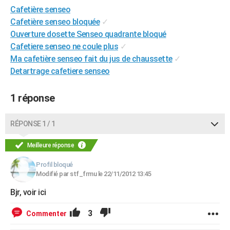
Cafetière senseo
City break
Voyage de noces
Climat
Destinations
Voyage nature
Forum
+
PHOTO
Cafetière senseo bloquée
✓
GUIDES D'ACHAT
Ouverture dosette Senseo quadrante bloqué
Cafetiere senseo ne coule plus
✓
BONS PLANS
Ma cafetière senseo fait du jus de chaussette
✓
Detartrage cafetiere senseo
CARTE DE VOEUX
Carte Bonne année
Carte Pâques
Carte de Noël
Carte Saint-Valentin
Carte d'anniversaire
DICTIONNAIRE
1 réponse
Biographies
Expressions
Dictionnaire
Citations
Proverbes
PROGRAMME TV
RÉPONSE 1 / 1
COPAINS D'AVANT
Meilleure réponse
Se connecter
Collèges
Universités
Service militaire
S'inscrire
Lycées
Primaires
Entreprises
Avis de recherche
AVIS DE DÉCÈS
Profil bloqué
Modifié par stf_frmu le 22/11/2012 13:45
FORUM
Bjr, voir ici
Lifestyle
Sport
Television
Cinema
Bricolage
Culture
Auto
Voyage
3
Commenter