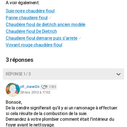
A voir également:
City break
Voyage de noces
Climat
Destinations
Voyage nature
Forum
+
PHOTO
Suie noire chaudière fioul
Panne chaudiere fioul
✓
GUIDES D'ACHAT
Chaudière fioul de dietrich ancien modèle
BONS PLANS
Chaudière fioul De Dietrich
Chaudiere fioul demarre puis s'arrete
✓
CARTE DE VOEUX
Voyant rouge chaudière fioul
Carte Bonne année
Carte Pâques
Carte de Noël
Carte Saint-Valentin
Carte d'anniversaire
DICTIONNAIRE
3 réponses
Biographies
Expressions
Dictionnaire
Citations
Proverbes
PROGRAMME TV
RÉPONSE 1 / 3
COPAINS D'AVANT
Se connecter
Collèges
Universités
Service militaire
S'inscrire
Lycées
Primaires
Entreprises
Avis de recherche
jdf_daniel26
1 813
AVIS DE DÉCÈS
28 nov. 2012 à 17:02
FORUM
Bonsoir,
De la cendre signifierait qu'il y ai un ramonage à effectuer
Lifestyle
Sport
Television
Cinema
Bricolage
Culture
Auto
Voyage
si cela résulte de la combustion de la suie.
Demandez à votre plombier comment était l'intérieur du
foyer avant le nettoyage.