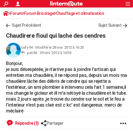
ACTUALITÉS
Forum
Forum Bricolage
Connexion
Chauffage et climatisation
S'inscrire
Rechercher
Société
Education
Villes
Politique
Faits Divers
Monde
+
SPORT
Sujet Précédent
Sujet Suivant
Football
Cyclisme
Forum
Coupe du monde 2026
Tennis
Rugby
CULTURE
Chaudirere fioul qui lache des cendres
TNT
Cinéma
Musique
Programme TV
Streaming
Sorties cinéma
+
FINANCE
safy 94
-
Modifié le 28 nov. 2012 à 16:20
pat38 -
29 nov. 2012 à 14:58
Impôts
Immobilier
Banque
Crédit
Retraite
Epargne
Risques naturels par ville
Assurance
AUTO
Bonjour,
Réserver un essai
Berlines
Forum auto
Essais
Citadines
SUV
+
HIGH-TECH
je suis désespérée, je n'arrive pas à joindre l'artisan qui
entretien ma chaudière, il ne répond pas, depuis un mois ma
Meilleur smartphone
Ordinateurs
Guide high-tech
Mobiles
Internet
Jeux vidéo
+
BRICOLAGE
chaudière lâche des débris de cendre qui se rejette a
l'extérieur, un ami plombier à intervenu cela fait 1 semaine,il
Aménagement intérieur
Cuisine
Jardinage
+
Forum
Extérieur
Salle de bains
Rangement
WEEK-END
ma change le gicleur et ill m'a nétoyé la chaudière et le tube.
mais 2 jours après ,je trouve du cendre sur le sol et le feu a
Escapades
Expositions
Week-end nature
Guides de France
Patrimoine
Musées
+
LIFESTYLE
l'interieur n'est pas clair est c kc' est dangereux. merci de
méclairé
Bien-être
Mode
+
Art de vivre
Loisirs
Modes de vie
SANTE
Répondre (3)
Partager
Guide de la santé
Médicaments
+
Alimentation
Maladies
Sommeil
VOYAGE