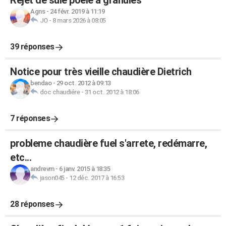
Rejet de suie poêle à granulés
Agns
-
24 févr. 2019 à 11:19
JO
-
8 mars 2026 à 08:05
39 réponses
Notice pour très vieille chaudière Dietrich
bendao
-
29 oct. 2012 à 09:13
doc chaudiére
-
31 oct. 2012 à 18:06
7 réponses
probleme chaudière fuel s'arrete, redémarre,
etc...
andrevm
-
6 janv. 2015 à 18:35
jason045
-
12 déc. 2017 à 16:53
28 réponses