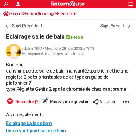
ACTUALITÉS
Forum
Forum Bricolage
Connexion
Electricité
S'inscrire
Rechercher
Société
Education
Villes
Politique
Faits Divers
Monde
+
SPORT
Sujet Précédent
Sujet Suivant
Football
Cyclisme
Forum
Coupe du monde 2026
Tennis
Rugby
CULTURE
Eclairage salle de bain
Résolu
TNT
Cinéma
Musique
Programme TV
Streaming
Sorties cinéma
+
FINANCE
adelina 1957
-
Modifié le 28 nov. 2012 à 18:18
Raymond037 -
29 nov. 2012 à 11:39
Impôts
Immobilier
Banque
Crédit
Retraite
Epargne
Risques naturels par ville
Assurance
AUTO
Bonjour,
Réserver un essai
Berlines
Forum auto
Essais
Citadines
SUV
+
HIGH-TECH
dans une petite salle de bain mansardée ,puis je mettre une
reglette 2 pots orientables de ce type en guise de
Meilleur smartphone
Ordinateurs
Guide high-tech
Mobiles
Internet
Jeux vidéo
+
BRICOLAGE
plafonnier ?
type Réglette Genlis 2 spots chromée de chez castorama
Aménagement intérieur
Cuisine
Jardinage
+
Forum
Extérieur
Salle de bains
Rangement
WEEK-END
Répondre (2)
Posez votre question
Partager
Escapades
Expositions
Week-end nature
Guides de France
Patrimoine
Musées
+
LIFESTYLE
A voir également:
Bien-être
Mode
+
Art de vivre
Loisirs
Modes de vie
SANTE
Eclairage salle de bain
Guide de la santé
Médicaments
+
Alimentation
Maladies
Sommeil
Dissolvant joint salle de bain
VOYAGE