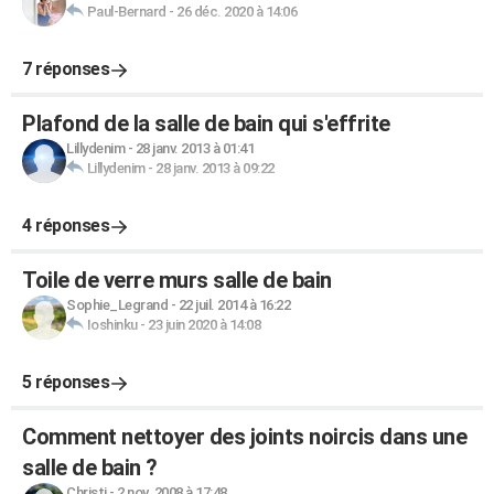
Paul-Bernard
-
26 déc. 2020 à 14:06
7 réponses
Plafond de la salle de bain qui s'effrite
Lillydenim
-
28 janv. 2013 à 01:41
Lillydenim
-
28 janv. 2013 à 09:22
4 réponses
Toile de verre murs salle de bain
Sophie_Legrand
-
22 juil. 2014 à 16:22
Ioshinku
-
23 juin 2020 à 14:08
5 réponses
Comment nettoyer des joints noircis dans une
salle de bain ?
Christi
-
2 nov. 2008 à 17:48