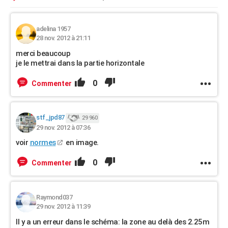
adelina 1957
28 nov. 2012 à 21:11
merci beaucoup
je le mettrai dans la partie horizontale
0
Commenter
stf_jpd87
29 960
29 nov. 2012 à 07:36
voir
normes
en image.
0
Commenter
Raymond037
29 nov. 2012 à 11:39
Il y a un erreur dans le schéma: la zone au delà des 2.25m