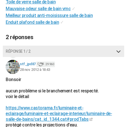
Toile de verre salle de bain
City break
Voyage de noces
Climat
Destinations
Voyage nature
Forum
+
PHOTO
Mauvaise odeur salle de bain vmc
✓
Meilleur produit anti-moisissure salle de bain
GUIDES D'ACHAT
Enduit plafond salle de bain
✓
BONS PLANS
2 réponses
CARTE DE VOEUX
Carte Bonne année
Carte Pâques
Carte de Noël
Carte Saint-Valentin
Carte d'anniversaire
RÉPONSE 1 / 2
DICTIONNAIRE
Biographies
Expressions
Dictionnaire
Citations
Proverbes
stf_jpd87
PROGRAMME TV
29 960
28 nov. 2012 à 18:43
COPAINS D'AVANT
Bonsoir
Se connecter
Collèges
Universités
Service militaire
S'inscrire
Lycées
Primaires
Entreprises
Avis de recherche
AVIS DE DÉCÈS
aucun problème si le branchement est respecté.
voir le détail
FORUM
https://www.castorama.fr/luminaire-et-
Lifestyle
Sport
Television
Cinema
Bricolage
Culture
Auto
Voyage
eclairage/luminaire-et-eclairage-interieur/luminaire-de-
salle-de-bains/cat_id_1344.cat#prodTabs
protégé contre les projections d'eau.