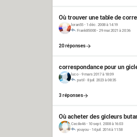
Où trouver une table de corr
loran55
-
1 déc. 2008 à 14:19
Frank85000
-
29 mai 2021 à 20:36
20 réponses
correspondance pour un gicleu
luco
-
9 mars 2017 à 18:09
patil
-
8 juil. 2023 à 08:35
3 réponses
Où acheter des gicleurs buta
Cecile46
-
10 sept. 2008 à 16:03
youyou
-
14 juil. 2014 à 11:58