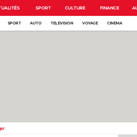
TUALITÉS
SPORT
CULTURE
FINANCE
A
SPORT
AUTO
TELEVISION
VOYAGE
CINEMA
ger