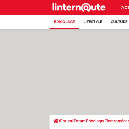
AC
BRICOLAGE
LIFESTYLE
CULTURE
Forum
Forum Bricolage
Electroména