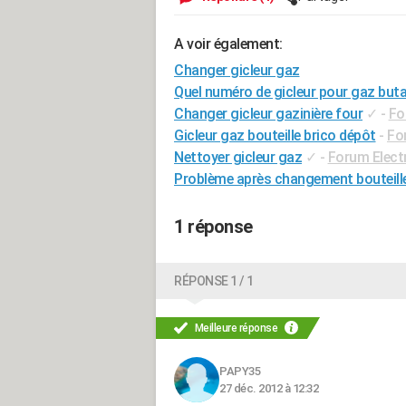
A voir également:
Changer gicleur gaz
Quel numéro de gicleur pour gaz but
Changer gicleur gazinière four
✓
-
Fo
Gicleur gaz bouteille brico dépôt
-
Fo
Nettoyer gicleur gaz
✓
-
Forum Elec
Problème après changement bouteill
1 réponse
RÉPONSE 1 / 1
Meilleure réponse
PAPY35
27 déc. 2012 à 12:32