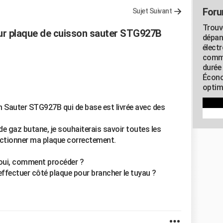
Foru
Sujet Suivant
Trouv
ur plaque de cuisson sauter STG927B
dépan
élect
commu
durée
Écono
optimi
 Sauter STG927B qui de base est livrée avec des
de gaz butane, je souhaiterais savoir toutes les
nctionner ma plaque correctement.
si oui, comment procéder ?
effectuer côté plaque pour brancher le tuyau ?