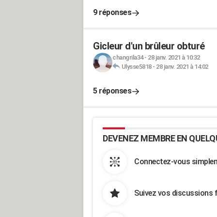
9 réponses
Gicleur d'un brûleur obturé
changrila34
-
28 janv. 2021 à 10:32
Ulysse5818
-
28 janv. 2021 à 14:02
5 réponses
DEVENEZ MEMBRE EN QUELQ
Connectez-vous simpleme
Suivez vos discussions 