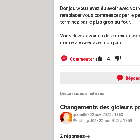
Bonjour,vous avez du avoir avec votre
remplacer vous commencez par le peti
terminez par le plus gros au four.
Vous devez avoir un détenteur aussi en
norme à visser avec son joint.
4
Commenter
Répond
Discussions similaires
Changements des gicleurs po
gdom86
-
22 nov. 2022 à 13:53
stf_jpd87
-
22 nov. 2022 à 17:59
2 réponses