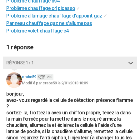
Problème chauffage ds4
City break
Voyage de noces
Climat
Destinations
Voyage nature
Forum
+
PHOTO
Problème chauffage c4 picasso
✓
Probleme allumage chauffage d'appoint gaz
✓
GUIDES D'ACHAT
Panneau chauffage gaz ne s'allume pas
Problème volet chauffage c4
BONS PLANS
CARTE DE VOEUX
1 réponse
Carte Bonne année
Carte Pâques
Carte de Noël
Carte Saint-Valentin
Carte d'anniversaire
DICTIONNAIRE
RÉPONSE 1 / 1
Biographies
Expressions
Dictionnaire
Citations
Proverbes
PROGRAMME TV
crabe59
210
Modifié par crabe59 le 2/01/2013 18:09
COPAINS D'AVANT
bonjour,
Se connecter
Collèges
Universités
Service militaire
S'inscrire
Lycées
Primaires
Entreprises
Avis de recherche
AVIS DE DÉCÈS
avez- vous regardé la cellule de détection présence flamme
?
FORUM
sortez- la, frottez la avec un chiffon propre, tenez la dans
la main fermée pour la mettre dans le noir, ré armez la
Lifestyle
Sport
Television
Cinema
Bricolage
Culture
Auto
Voyage
chaudière, allumez la et éclairez la cellule à l'aide d'une
lampe de poche, si la chaudière s'allume, remettez la cellule.
sinon regardez l'anti siphon, l'injecteur (a changer tous les