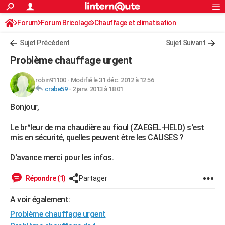
ACTUALITÉS
Forum
Forum Bricolage
Connexion
Chauffage et climatisation
S'inscrire
Rechercher
Société
Education
Villes
Politique
Faits Divers
Monde
+
SPORT
Sujet Précédent
Sujet Suivant
Football
Cyclisme
Forum
Coupe du monde 2026
Tennis
Rugby
CULTURE
Problème chauffage urgent
TNT
Cinéma
Musique
Programme TV
Streaming
Sorties cinéma
+
FINANCE
robin91100
-
Modifié le 31 déc. 2012 à 12:56
crabe59
-
2 janv. 2013 à 18:01
Impôts
Immobilier
Banque
Crédit
Retraite
Epargne
Risques naturels par ville
Assurance
AUTO
Bonjour,
Réserver un essai
Berlines
Forum auto
Essais
Citadines
SUV
+
HIGH-TECH
Le br^leur de ma chaudière au fioul (ZAEGEL-HELD) s'est
Meilleur smartphone
Ordinateurs
Guide high-tech
Mobiles
Internet
Jeux vidéo
+
BRICOLAGE
mis en sécurité, quelles peuvent être les CAUSES ?
Aménagement intérieur
Cuisine
Jardinage
+
Forum
Extérieur
Salle de bains
Rangement
WEEK-END
D'avance merci pour les infos.
Escapades
Expositions
Week-end nature
Guides de France
Patrimoine
Musées
+
LIFESTYLE
Répondre (1)
Partager
Bien-être
Mode
+
Art de vivre
Loisirs
Modes de vie
SANTE
A voir également:
Problème chauffage urgent
Guide de la santé
Médicaments
+
Alimentation
Maladies
Sommeil
VOYAGE