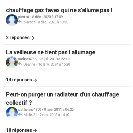
chauffage gaz favex qui ne s'allume pas !
pierrot
-
8 déc. 2020 à 17:09
pierrot
-
8 déc. 2020 à 18:38
2 réponses
La veilleuse ne tient pas l allumage
nadine4766
-
22 juil. 2018 à 22:19
Jeanne
-
16 janv. 2024 à 16:28
14 réponses
Peut-on purger un radiateur d'un chauffage
collectif ?
catherine1809
-
9 nov. 2011 à 06:25
Malin.21
-
2 nov. 2018 à 14:40
18 réponses