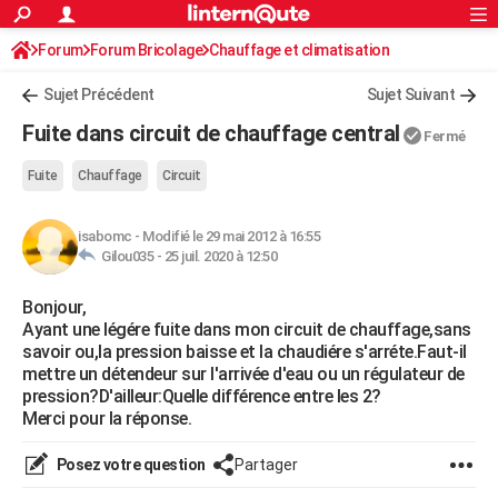
ACTUALITÉS
Forum
Forum Bricolage
Connexion
Chauffage et climatisation
S'inscrire
Rechercher
Société
Education
Villes
Politique
Faits Divers
Monde
+
SPORT
Sujet Précédent
Sujet Suivant
Football
Cyclisme
Forum
Coupe du monde 2026
Tennis
Rugby
CULTURE
Fuite dans circuit de chauffage central
Fermé
TNT
Cinéma
Musique
Programme TV
Streaming
Sorties cinéma
+
FINANCE
Fuite
Chauffage
Circuit
Impôts
Immobilier
Banque
Crédit
Retraite
Epargne
Risques naturels par ville
Assurance
AUTO
isabomc
-
Modifié le 29 mai 2012 à 16:55
Réserver un essai
Berlines
Forum auto
Essais
Citadines
SUV
+
HIGH-TECH
Gilou035 -
25 juil. 2020 à 12:50
Meilleur smartphone
Ordinateurs
Guide high-tech
Mobiles
Internet
Jeux vidéo
+
BRICOLAGE
Bonjour,
Ayant une légére fuite dans mon circuit de chauffage,sans
Aménagement intérieur
Cuisine
Jardinage
+
Forum
Extérieur
Salle de bains
Rangement
WEEK-END
savoir ou,la pression baisse et la chaudiére s'arréte.Faut-il
mettre un détendeur sur l'arrivée d'eau ou un régulateur de
Escapades
Expositions
Week-end nature
Guides de France
Patrimoine
Musées
+
LIFESTYLE
pression?D'ailleur:Quelle différence entre les 2?
Merci pour la réponse.
Bien-être
Mode
+
Art de vivre
Loisirs
Modes de vie
SANTE
Posez votre question
Partager
Guide de la santé
Médicaments
+
Alimentation
Maladies
Sommeil
VOYAGE