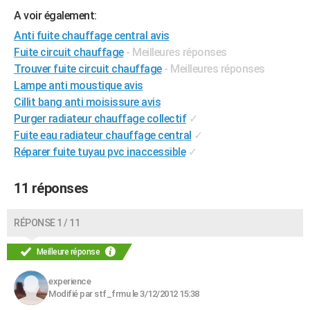
City break
Voyage de noces
Climat
Destinations
Voyage nature
Forum
+
A voir également:
PHOTO
Anti fuite chauffage central avis
GUIDES D'ACHAT
Fuite circuit chauffage
- Meilleures réponses
Trouver fuite circuit chauffage
- Meilleures réponses
BONS PLANS
Lampe anti moustique avis
CARTE DE VOEUX
Cillit bang anti moisissure avis
Purger radiateur chauffage collectif
✓
Carte Bonne année
Carte Pâques
Carte de Noël
Carte Saint-Valentin
Carte d'anniversaire
DICTIONNAIRE
Fuite eau radiateur chauffage central
✓
Réparer fuite tuyau pvc inaccessible
✓
Biographies
Expressions
Dictionnaire
Citations
Proverbes
PROGRAMME TV
COPAINS D'AVANT
11 réponses
Se connecter
Collèges
Universités
Service militaire
S'inscrire
Lycées
Primaires
Entreprises
Avis de recherche
AVIS DE DÉCÈS
RÉPONSE 1 / 11
FORUM
Meilleure réponse
Lifestyle
Sport
Television
Cinema
Bricolage
Culture
Auto
Voyage
experience
Modifié par stf_frmu le 3/12/2012 15:38