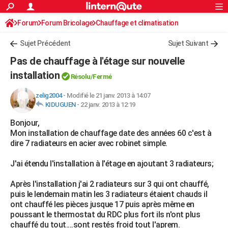
ACTUALITÉS
Forum
Forum Bricolage
Connexion
Chauffage et climatisation
S'inscrire
Rechercher
Société
Education
Villes
Politique
Faits Divers
Monde
+
SPORT
Sujet Précédent
Sujet Suivant
Football
Cyclisme
Forum
Coupe du monde 2026
Tennis
Rugby
CULTURE
Pas de chauffage à l'étage sur nouvelle
TNT
Cinéma
Musique
Programme TV
Streaming
Sorties cinéma
+
installation
FINANCE
Résolu/Fermé
Impôts
Immobilier
Banque
Crédit
Retraite
Epargne
Risques naturels par ville
Assurance
AUTO
zelig2004
-
Modifié le 21 janv. 2013 à 14:07
KIDUGUEN
-
22 janv. 2013 à 12:19
Réserver un essai
Berlines
Forum auto
Essais
Citadines
SUV
+
HIGH-TECH
Bonjour,
Mon installation de chauffage date des années 60 c'est à
Meilleur smartphone
Ordinateurs
Guide high-tech
Mobiles
Internet
Jeux vidéo
+
BRICOLAGE
dire 7 radiateurs en acier avec robinet simple.
Aménagement intérieur
Cuisine
Jardinage
+
Forum
Extérieur
Salle de bains
Rangement
WEEK-END
J'ai étendu l'installation à l'étage en ajoutant 3 radiateurs;
Escapades
Expositions
Week-end nature
Guides de France
Patrimoine
Musées
+
LIFESTYLE
Après l'installation j'ai 2 radiateurs sur 3 qui ont chauffé,
puis le lendemain matin les 3 radiateurs étaient chauds il
Bien-être
Mode
+
Art de vivre
Loisirs
Modes de vie
SANTE
ont chauffé les pièces jusque 17 puis après même en
poussant le thermostat du RDC plus fort ils n'ont plus
Guide de la santé
Médicaments
+
Alimentation
Maladies
Sommeil
VOYAGE
chauffé du tout....sont restés froid tout l'aprem.