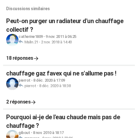
Discussions similaires
Peut-on purger un radiateur d'un chauffage
collectif ?
catherine1809
-
9 nov. 2011 à 06:25
Malin.21
-
2 nov. 2018 à 14:40
18 réponses
chauffage gaz favex qui ne s'allume pas !
pierrot
-
8 déc. 2020 à 17:09
pierrot
-
8 déc. 2020 à 18:38
2 réponses
Pourquoi ai-je de l'eau chaude mais pas de
chauffage ?
gibout
-
8 nov. 2010 à 18:17