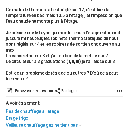
City break
Voyage de noces
Climat
Destinations
Voyage nature
Forum
+
PHOTO
Ce matin le thermostat est réglé sur 17, c'est bien la
température en bas mais 13.5 à l'étage, j'ai l'impession que
GUIDES D'ACHAT
l'eau chaude ne monte plus à l'étage.
BONS PLANS
Je précise que le tuyan qui monte l'eau à l'étage est chaud
jusqu'a mi hauteur, les robinets thermostatiques du haut
CARTE DE VOEUX
sont réglés sur 4 et les robinets de sortie sont ouverts au
max.
Carte Bonne année
Carte Pâques
Carte de Noël
Carte Saint-Valentin
Carte d'anniversaire
DICTIONNAIRE
La vanne etait sur 3 et j'ai cru bon de la mettre sur 7
Le circulateur a 3 graduations ( I, II, III) je l'ai laissé sur 3
Biographies
Expressions
Dictionnaire
Citations
Proverbes
PROGRAMME TV
Est-ce un problème de réglage ou autres ? D'où cela peut-il
COPAINS D'AVANT
bien venir ?
Se connecter
Collèges
Universités
Service militaire
S'inscrire
Lycées
Primaires
Entreprises
Avis de recherche
AVIS DE DÉCÈS
Posez votre question
Partager
FORUM
A voir également:
Lifestyle
Sport
Television
Cinema
Bricolage
Culture
Auto
Voyage
Pas de chauffage a l'etage
Etage frigo
Veilleuse chauffage gaz ne tient pas
✓