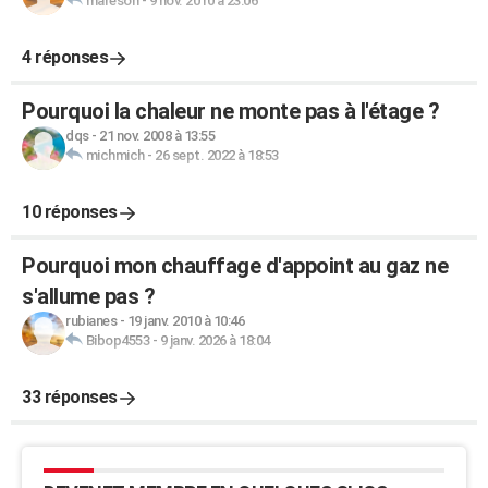
mareson
-
9 nov. 2010 à 23:06
4 réponses
Pourquoi la chaleur ne monte pas à l'étage ?
dqs
-
21 nov. 2008 à 13:55
michmich
-
26 sept. 2022 à 18:53
10 réponses
Pourquoi mon chauffage d'appoint au gaz ne
s'allume pas ?
rubianes
-
19 janv. 2010 à 10:46
Bibop4553
-
9 janv. 2026 à 18:04
33 réponses