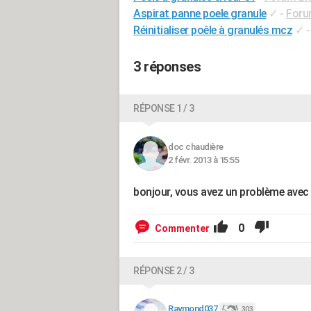
Aspirat panne poele granule
✓
-
Foru
Réinitialiser poêle à granulés mcz
✓
3 réponses
RÉPONSE 1 / 3
doc chaudière
2 févr. 2013 à 15:55
bonjour, vous avez un problème avec l
0
Commenter
RÉPONSE 2 / 3
Raymond037
303