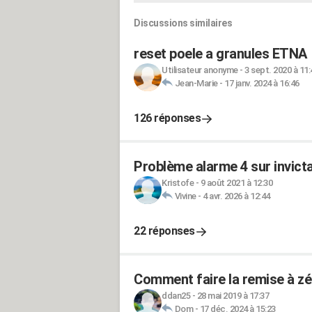
Discussions similaires
reset poele a granules ETNA
Utilisateur anonyme
-
3 sept. 2020 à 11:
Jean-Marie
-
17 janv. 2024 à 16:46
126 réponses
Problème alarme 4 sur invicta
Kristofe
-
9 août 2021 à 12:30
Vivine
-
4 avr. 2026 à 12:44
22 réponses
Comment faire la remise à zé
ddan25
-
28 mai 2019 à 17:37
Dom
-
17 déc. 2024 à 15:23