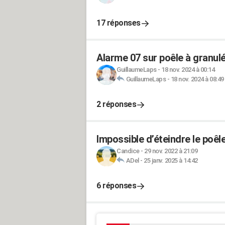
17 réponses
Alarme 07 sur poêle à granulé
GuillaumeLaps
-
18 nov. 2024 à 00:14
GuillaumeLaps
-
18 nov. 2024 à 08:49
2 réponses
Impossible d’éteindre le poêl
Candice
-
29 nov. 2022 à 21:09
ADel
-
25 janv. 2025 à 14:42
6 réponses