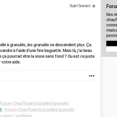
Foru
Sujet Suivant
Des r
chauf
conse
maiso
passio
êle à granulés, les granulés ne descendent plus. Ça
descendre à l'aide d'une fine baguette. Mais là, j'ai beau
 ça pourrait être la visse sans fond ? Ou est ce juste
votre aide.
Forum Chauffage bois/pellet/granulés
t
-
Forum Chauffage bois/pellet/granulés
colage / outillage