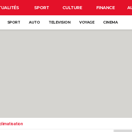
TUALITÉS
SPORT
CULTURE
FINANCE
A
SPORT
AUTO
TELEVISION
VOYAGE
CINEMA
climatisation