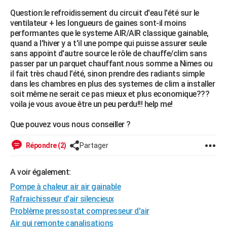
City break
Voyage de noces
Climat
Destinations
Voyage nature
Forum
+
Question:le refroidissement du circuit d'eau l'été sur le
PHOTO
ventilateur + les longueurs de gaines sont-il moins
performantes que le systeme AIR/AIR classique gainable,
GUIDES D'ACHAT
quand a l'hiver y a t'il une pompe qui puisse assurer seule
sans appoint d'autre source le rôle de chauffe/clim sans
BONS PLANS
passer par un parquet chauffant.nous somme a Nimes ou
il fait très chaud l'été, sinon prendre des radiants simple
CARTE DE VOEUX
dans les chambres en plus des systemes de clim a installer
Carte Bonne année
Carte Pâques
Carte de Noël
Carte Saint-Valentin
Carte d'anniversaire
soit même ne serait ce pas mieux et plus economique???
DICTIONNAIRE
voila je vous avoue être un peu perdu!!! help me!
Biographies
Expressions
Dictionnaire
Citations
Proverbes
PROGRAMME TV
Que pouvez vous nous conseiller ?
COPAINS D'AVANT
Répondre (2)
Partager
Se connecter
Collèges
Universités
Service militaire
S'inscrire
Lycées
Primaires
Entreprises
Avis de recherche
AVIS DE DÉCÈS
A voir également:
FORUM
Pompe à chaleur air air gainable
Lifestyle
Sport
Television
Cinema
Bricolage
Culture
Auto
Voyage
Rafraichisseur d'air silencieux
Problème pressostat compresseur d'air
Air qui remonte canalisations