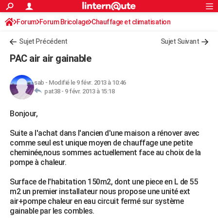
ACTUALITÉS
Forum
Forum Bricolage
Connexion
Chauffage et climatisation
S'inscrire
Rechercher
Société
Education
Villes
Politique
Faits Divers
Monde
+
SPORT
Sujet Précédent
Sujet Suivant
Football
Cyclisme
Forum
Coupe du monde 2026
Tennis
Rugby
CULTURE
PAC air air gainable
TNT
Cinéma
Musique
Programme TV
Streaming
Sorties cinéma
+
FINANCE
sab
-
Modifié le 9 févr. 2013 à 10:46
Impôts
Immobilier
Banque
Crédit
Retraite
Epargne
Risques naturels par ville
Assurance
AUTO
pat38 -
9 févr. 2013 à 15:18
Réserver un essai
Berlines
Forum auto
Essais
Citadines
SUV
+
HIGH-TECH
Bonjour,
Meilleur smartphone
Ordinateurs
Guide high-tech
Mobiles
Internet
Jeux vidéo
+
BRICOLAGE
Suite a l'achat dans l'ancien d'une maison a rénover avec
comme seul est unique moyen de chauffage une petite
Aménagement intérieur
Cuisine
Jardinage
+
Forum
Extérieur
Salle de bains
Rangement
WEEK-END
cheminée,nous sommes actuellement face au choix de la
pompe à chaleur.
Escapades
Expositions
Week-end nature
Guides de France
Patrimoine
Musées
+
LIFESTYLE
Surface de l'habitation 150m2, dont une piece en L de 55
Bien-être
Mode
+
Art de vivre
Loisirs
Modes de vie
SANTE
m2 un premier installateur nous propose une unité ext
air+pompe chaleur en eau circuit fermé sur système
Guide de la santé
Médicaments
+
Alimentation
Maladies
Sommeil
VOYAGE
gainable par les combles.