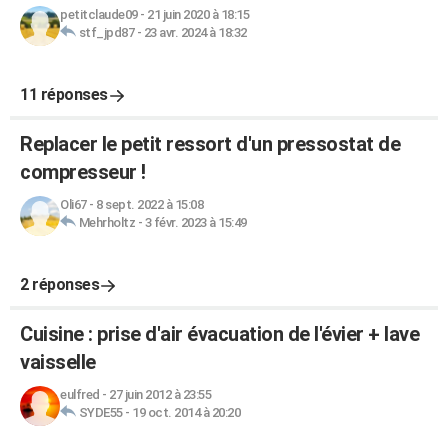
petitclaude09
-
21 juin 2020 à 18:15
stf_jpd87
-
23 avr. 2024 à 18:32
11 réponses
Replacer le petit ressort d'un pressostat de
compresseur !
Oli67
-
8 sept. 2022 à 15:08
Mehrholtz
-
3 févr. 2023 à 15:49
2 réponses
Cuisine : prise d'air évacuation de l'évier + lave
vaisselle
eulfred
-
27 juin 2012 à 23:55
SYDE55
-
19 oct. 2014 à 20:20