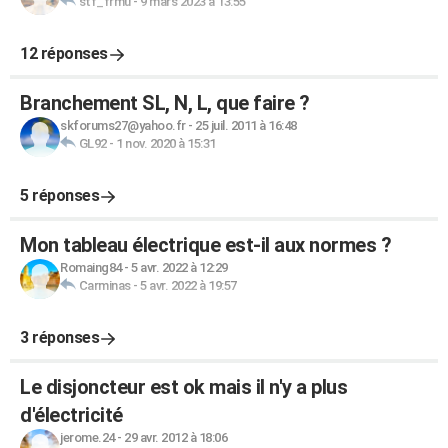
stf_frmu
-
9 mars 2023 à 13:55
12 réponses
Branchement SL, N, L, que faire ?
skforums27@yahoo.fr
-
25 juil. 2011 à 16:48
GL92
-
1 nov. 2020 à 15:31
5 réponses
Mon tableau électrique est-il aux normes ?
Romaing84
-
5 avr. 2022 à 12:29
Carminas
-
5 avr. 2022 à 19:57
3 réponses
Le disjoncteur est ok mais il n'y a plus
d'électricité
jerome.24
-
29 avr. 2012 à 18:06