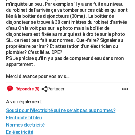
m'inquiète un peu . Par exemple s'il y a une fuite au niveau
City break
Voyage de noces
Climat
Destinations
Voyage nature
Forum
+
PHOTO
du robinet de l'arrivée ça va tomber sur ces câbles qui sont
liés à la boitier de disjoncteurs (30ma) . La boîtier de
GUIDES D'ACHAT
disjoncteur se trouve à 30 centimètres du robinet d'arrivée
d'eau On la voit pas sur la photo mais la boîtier de
BONS PLANS
disjoncteurs est fixée au mur qui est à droite sur la photo
Si... ce n'est pas fait aux normes . Que -faire? Signaler au
CARTE DE VOEUX
propriétaire par lrar? Et attestation d'un électricien ou
plombier? C'est lié au DPE?
Carte Bonne année
Carte Pâques
Carte de Noël
Carte Saint-Valentin
Carte d'anniversaire
DICTIONNAIRE
PS Je précise qu'il n y a pas de compteur d'eau dans mon
appartement .
Biographies
Expressions
Dictionnaire
Citations
Proverbes
PROGRAMME TV
Merci d'avance pour vos avis....
COPAINS D'AVANT
Répondre (5)
Partager
Se connecter
Collèges
Universités
Service militaire
S'inscrire
Lycées
Primaires
Entreprises
Avis de recherche
AVIS DE DÉCÈS
A voir également:
FORUM
Souci pour l'électricité qui ne serait pas aux normes?
Lifestyle
Sport
Television
Cinema
Bricolage
Culture
Auto
Voyage
Electricité fil bleu
Normes électricité
En électricité