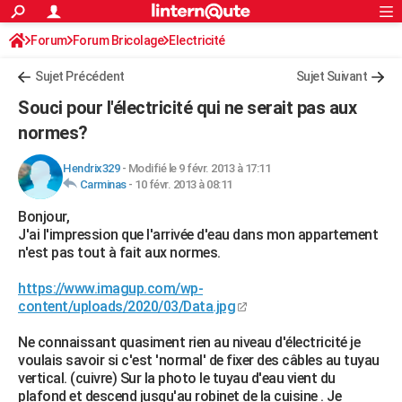
ACTUALITÉS
Forum
Forum Bricolage
Connexion
Electricité
S'inscrire
Rechercher
Société
Education
Villes
Politique
Faits Divers
Monde
+
SPORT
Sujet Précédent
Sujet Suivant
Football
Cyclisme
Forum
Coupe du monde 2026
Tennis
Rugby
CULTURE
Souci pour l'électricité qui ne serait pas aux
TNT
Cinéma
Musique
Programme TV
Streaming
Sorties cinéma
+
normes?
FINANCE
Impôts
Immobilier
Banque
Crédit
Retraite
Epargne
Risques naturels par ville
Assurance
AUTO
Hendrix329
-
Modifié le 9 févr. 2013 à 17:11
Carminas
-
10 févr. 2013 à 08:11
Réserver un essai
Berlines
Forum auto
Essais
Citadines
SUV
+
HIGH-TECH
Bonjour,
J'ai l'impression que l'arrivée d'eau dans mon appartement
Meilleur smartphone
Ordinateurs
Guide high-tech
Mobiles
Internet
Jeux vidéo
+
BRICOLAGE
n'est pas tout à fait aux normes.
Aménagement intérieur
Cuisine
Jardinage
+
Forum
Extérieur
Salle de bains
Rangement
WEEK-END
https://www.imagup.com/wp-
content/uploads/2020/03/Data.jpg
Escapades
Expositions
Week-end nature
Guides de France
Patrimoine
Musées
+
LIFESTYLE
Ne connaissant quasiment rien au niveau d'électricité je
Bien-être
Mode
+
Art de vivre
Loisirs
Modes de vie
SANTE
voulais savoir si c'est 'normal' de fixer des câbles au tuyau
vertical. (cuivre) Sur la photo le tuyau d'eau vient du
Guide de la santé
Médicaments
+
Alimentation
Maladies
Sommeil
VOYAGE
plafond et descend jusqu'au robinet de la cuisine . Je