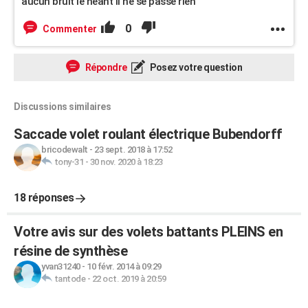
aucun bruit le neant il ne se passe rien
0
Commenter
Répondre
Posez votre question
Discussions similaires
Saccade volet roulant électrique Bubendorff
bricodewalt
-
23 sept. 2018 à 17:52
tony-31
-
30 nov. 2020 à 18:23
18 réponses
Votre avis sur des volets battants PLEINS en
résine de synthèse
yvan31240
-
10 févr. 2014 à 09:29
tantode
-
22 oct. 2019 à 20:59