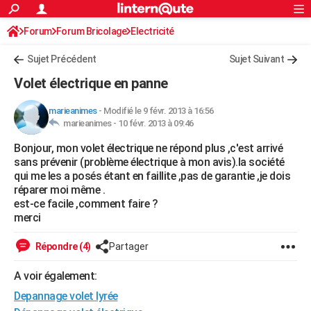
ACTUALITÉS
Forum
Forum Bricolage
Connexion
Electricité
S'inscrire
Rechercher
Société
Education
Villes
Politique
Faits Divers
Monde
+
SPORT
Sujet Précédent
Sujet Suivant
Football
Cyclisme
Forum
Coupe du monde 2026
Tennis
Rugby
CULTURE
Volet électrique en panne
TNT
Cinéma
Musique
Programme TV
Streaming
Sorties cinéma
+
FINANCE
marieanimes
-
Modifié le 9 févr. 2013 à 16:56
marieanimes -
10 févr. 2013 à 09:46
Impôts
Immobilier
Banque
Crédit
Retraite
Epargne
Risques naturels par ville
Assurance
AUTO
Bonjour, mon volet électrique ne répond plus ,c'est arrivé
Réserver un essai
Berlines
Forum auto
Essais
Citadines
SUV
+
HIGH-TECH
sans prévenir (problème électrique à mon avis).la société
qui me les a posés étant en faillite ,pas de garantie ,je dois
Meilleur smartphone
Ordinateurs
Guide high-tech
Mobiles
Internet
Jeux vidéo
+
BRICOLAGE
réparer moi même .
est-ce facile ,comment faire ?
Aménagement intérieur
Cuisine
Jardinage
+
Forum
Extérieur
Salle de bains
Rangement
WEEK-END
merci
Escapades
Expositions
Week-end nature
Guides de France
Patrimoine
Musées
+
LIFESTYLE
Répondre (4)
Partager
Bien-être
Mode
+
Art de vivre
Loisirs
Modes de vie
SANTE
A voir également:
Depannage volet lyrée
Guide de la santé
Médicaments
+
Alimentation
Maladies
Sommeil
VOYAGE