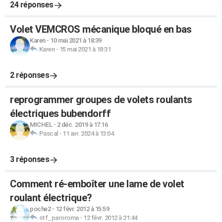
24 réponses
Volet VEMCROS mécanique bloqué en bas
Karen
-
10 mai 2021 à 18:39
Karen
-
15 mai 2021 à 18:31
2 réponses
reprogrammer groupes de volets roulants
électriques bubendorff
MICHEL
-
2 déc. 2019 à 17:16
Pascal
-
11 avr. 2024 à 13:04
3 réponses
Comment ré-emboîter une lame de volet
roulant électrique?
poche2
-
12 févr. 2012 à 15:59
stf_paroroma
-
12 févr. 2012 à 21:44