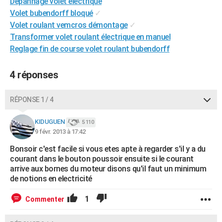
Dépannage volet électrique
City break
Voyage de noces
Climat
Destinations
Voyage nature
Forum
+
PHOTO
Volet bubendorff bloqué
✓
Volet roulant vemcros démontage
✓
GUIDES D'ACHAT
Transformer volet roulant électrique en manuel
Reglage fin de course volet roulant bubendorff
BONS PLANS
CARTE DE VOEUX
4 réponses
Carte Bonne année
Carte Pâques
Carte de Noël
Carte Saint-Valentin
Carte d'anniversaire
DICTIONNAIRE
RÉPONSE 1 / 4
Biographies
Expressions
Dictionnaire
Citations
Proverbes
PROGRAMME TV
KIDUGUEN
5 110
9 févr. 2013 à 17:42
COPAINS D'AVANT
Bonsoir c'est facile si vous etes apte à regarder s'il y a du
Se connecter
Collèges
Universités
Service militaire
S'inscrire
Lycées
Primaires
Entreprises
Avis de recherche
AVIS DE DÉCÈS
courant dans le bouton poussoir ensuite si le courant
arrive aux bornes du moteur disons qu'il faut un minimum
FORUM
de notions en electricité
Lifestyle
Sport
Television
Cinema
Bricolage
Culture
Auto
Voyage
1
Commenter