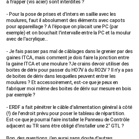
à frapper (vis acier) sont interdites ?
City break
Voyage de noces
Climat
Destinations
Voyage nature
Forum
+
PHOTO
- Pour la pose de prises et d'inters en saillie avec les
moulures, faut il absolument des éléments avec capots
GUIDES D'ACHAT
pour appareillage ? A l'époque on placait une PC (par
exemple) et on bouchait l'intervalle entre la PC et la moulur
BONS PLANS
avec de l'acrylique...
CARTE DE VOEUX
- Je fais passer pas mal de câblages dans le grenier par des
Carte Bonne année
Carte Pâques
Carte de Noël
Carte Saint-Valentin
Carte d'anniversaire
gaines ITCA, mais comment je dois faire la jonction entre
DICTIONNAIRE
la gaine ITCA et une moulure ?Je crains devoir utiliser des
Biographies
Expressions
Dictionnaire
Citations
Proverbes
boites de dériv pour passer du HO7V à du RO2V ? Il n'y a pas
PROGRAMME TV
de boites de dériv dans lesquelles peuvent entrer les
moulures ? Et accessoirement, est-ce que je peux en
COPAINS D'AVANT
fabriquer moi même des boites de dériv sur mesure en bois
Se connecter
Collèges
Universités
Service militaire
S'inscrire
Lycées
Primaires
Entreprises
Avis de recherche
par exemple ?
AVIS DE DÉCÈS
- ERDF a fait pénétrer le câble d'alimentation général à côté
FORUM
(!) de l'endroit prévu pour poser le tableau de répartition.
Lifestyle
Sport
Television
Cinema
Bricolage
Culture
Auto
Voyage
Est-ce que je pourrai faire installer le Panneau de Contrôle
adjacent au TR sans être obligé d'installer une 2° GTL ?
Bon, des questions, j'en aurai sans doute d'autres...