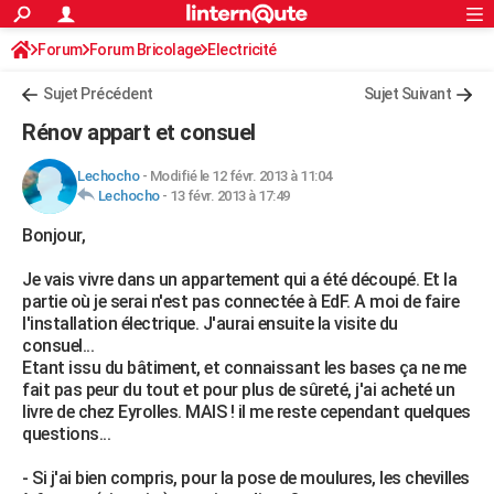
ACTUALITÉS
Forum
Forum Bricolage
Connexion
Electricité
S'inscrire
Rechercher
Société
Education
Villes
Politique
Faits Divers
Monde
+
SPORT
Sujet Précédent
Sujet Suivant
Football
Cyclisme
Forum
Coupe du monde 2026
Tennis
Rugby
CULTURE
Rénov appart et consuel
TNT
Cinéma
Musique
Programme TV
Streaming
Sorties cinéma
+
FINANCE
Lechocho
-
Modifié le 12 févr. 2013 à 11:04
Lechocho
-
13 févr. 2013 à 17:49
Impôts
Immobilier
Banque
Crédit
Retraite
Epargne
Risques naturels par ville
Assurance
AUTO
Bonjour,
Réserver un essai
Berlines
Forum auto
Essais
Citadines
SUV
+
HIGH-TECH
Je vais vivre dans un appartement qui a été découpé. Et la
Meilleur smartphone
Ordinateurs
Guide high-tech
Mobiles
Internet
Jeux vidéo
+
BRICOLAGE
partie où je serai n'est pas connectée à EdF. A moi de faire
l'installation électrique. J'aurai ensuite la visite du
Aménagement intérieur
Cuisine
Jardinage
+
Forum
Extérieur
Salle de bains
Rangement
WEEK-END
consuel...
Etant issu du bâtiment, et connaissant les bases ça ne me
Escapades
Expositions
Week-end nature
Guides de France
Patrimoine
Musées
+
LIFESTYLE
fait pas peur du tout et pour plus de sûreté, j'ai acheté un
livre de chez Eyrolles. MAIS ! il me reste cependant quelques
Bien-être
Mode
+
Art de vivre
Loisirs
Modes de vie
SANTE
questions...
Guide de la santé
Médicaments
+
Alimentation
Maladies
Sommeil
VOYAGE
- Si j'ai bien compris, pour la pose de moulures, les chevilles