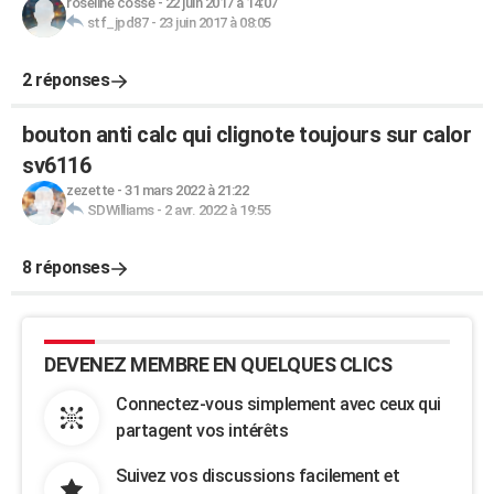
roseline cosse
-
22 juin 2017 à 14:07
stf_jpd87
-
23 juin 2017 à 08:05
2 réponses
bouton anti calc qui clignote toujours sur calor
sv6116
zezette
-
31 mars 2022 à 21:22
SDWilliams
-
2 avr. 2022 à 19:55
8 réponses
DEVENEZ MEMBRE EN QUELQUES CLICS
Connectez-vous simplement avec ceux qui
partagent vos intérêts
Suivez vos discussions facilement et