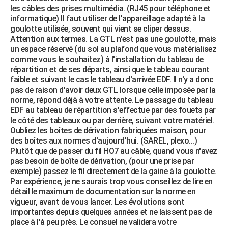
les câbles des prises multimédia. (RJ45 pour téléphone et
informatique) Il faut utiliser de l'appareillage adapté à la
goulotte utilisée, souvent qui vient se cliper dessus.
Attention aux termes. La GTL n'est pas une goulotte, mais
un espace réservé (du sol au plafond que vous matérialisez
comme vous le souhaitez) à l'installation du tableau de
répartition et de ses départs, ainsi que le tableau courant
faible et suivant le cas le tableau d'arrivée EDF. Il n'y a donc
pas de raison d'avoir deux GTL lorsque celle imposée par la
norme, répond déjà à votre attente. Le passage du tableau
EDF au tableau de répartition s'effectue par des fouets par
le côté des tableaux ou par derrière, suivant votre matériel.
Oubliez les boîtes de dérivation fabriquées maison, pour
des boîtes aux normes d'aujourd'hui. (SAREL, plexo...)
Plutôt que de passer du fil HO7 au câble, quand vous n'avez
pas besoin de boîte de dérivation, (pour une prise par
exemple) passez le fil directement de la gaine à la goulotte.
Par expérience, je ne saurais trop vous conseillez de lire en
détail le maximum de documentation sur la norme en
vigueur, avant de vous lancer. Les évolutions sont
importantes depuis quelques années et ne laissent pas de
place à l'à peu près. Le consuel ne validera votre