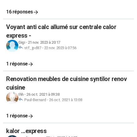
16 réponses
Voyant anti calc allumé sur centrale calor
express -
Gigi
-
21 nov. 2023 à 20:17
stf_jpd87
-
22 nov. 2023 à 07:56
1 réponse
Renovation meubles de cuisine syntilor renov
cuisine
Ihh
-
26 oct. 2021 à 09:38
Paul-Bernard
-
26 oct. 2021 à 13:08
1 réponse
kalor ...express