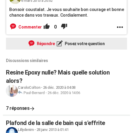
6 mars 2013 à 20:52
Bonsoir coustalat. Je vous souhaite bon courage et bonne
chance dans vos travaux. Cordialement.
0
Commenter
Répondre
Posez votre question
Discussions similaires
Resine Epoxy nulle? Mais quelle solution
alors?
CaroloColton
-
26 déc. 2020 à 04:08
Paul-Bernard
-
26 déc. 2020 à 14:06
7 réponses
Plafond de la salle de bain qui s'effrite
Lillydenim
-
28 janv. 2013 à 01:41