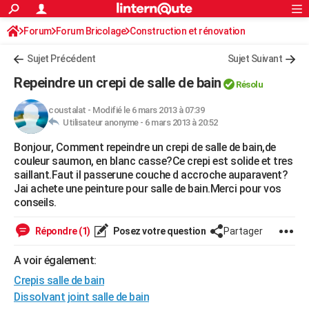
ACTUALITÉS
Forum
Forum Bricolage
Connexion
Construction et rénovation
S'inscrire
Rechercher
Société
Education
Villes
Politique
Faits Divers
Monde
+
SPORT
Peinture, Vernis, Tapissserie
Sujet Précédent
Sujet Suivant
Football
Cyclisme
Forum
Coupe du monde 2026
Tennis
Rugby
CULTURE
Repeindre un crepi de salle de bain
Résolu
TNT
Cinéma
Musique
Programme TV
Streaming
Sorties cinéma
+
FINANCE
coustalat
-
Modifié le 6 mars 2013 à 07:39
Utilisateur anonyme -
6 mars 2013 à 20:52
Impôts
Immobilier
Banque
Crédit
Retraite
Epargne
Risques naturels par ville
Assurance
AUTO
Bonjour, Comment repeindre un crepi de salle de bain,de
Réserver un essai
Berlines
Forum auto
Essais
Citadines
SUV
+
HIGH-TECH
couleur saumon, en blanc casse?Ce crepi est solide et tres
saillant.Faut il passerune couche d accroche auparavent?
Meilleur smartphone
Ordinateurs
Guide high-tech
Mobiles
Internet
Jeux vidéo
+
BRICOLAGE
Jai achete une peinture pour salle de bain.Merci pour vos
conseils.
Aménagement intérieur
Cuisine
Jardinage
+
Forum
Extérieur
Salle de bains
Rangement
WEEK-END
Répondre (1)
Posez votre question
Partager
Escapades
Expositions
Week-end nature
Guides de France
Patrimoine
Musées
+
LIFESTYLE
A voir également:
Bien-être
Mode
+
Art de vivre
Loisirs
Modes de vie
SANTE
Crepis salle de bain
Guide de la santé
Médicaments
+
Alimentation
Maladies
Sommeil
Dissolvant joint salle de bain
VOYAGE