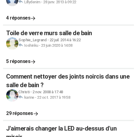
Lillydenim
-
28 janv. 2013 à 09:22
4 réponses
Toile de verre murs salle de bain
Sophie_Legrand
-
22 juil. 2014 à 16:22
Ioshinku
-
23 juin 2020 à 14:08
5 réponses
Comment nettoyer des joints noircis dans une
salle de bain ?
Christi
-
2 nov. 2008 à 17:48
karine
-
22 oct. 2017 à 19:58
29 réponses
J'aimerais changer la LED au-dessus d'un