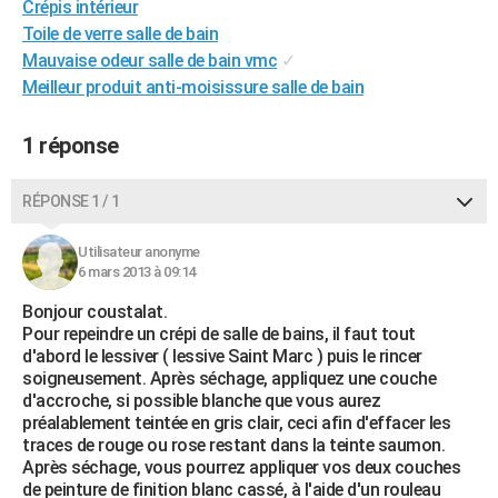
Crépis intérieur
City break
Voyage de noces
Climat
Destinations
Voyage nature
Forum
+
PHOTO
Toile de verre salle de bain
Mauvaise odeur salle de bain vmc
✓
GUIDES D'ACHAT
Meilleur produit anti-moisissure salle de bain
BONS PLANS
1 réponse
CARTE DE VOEUX
Carte Bonne année
Carte Pâques
Carte de Noël
Carte Saint-Valentin
Carte d'anniversaire
RÉPONSE 1 / 1
DICTIONNAIRE
Biographies
Expressions
Dictionnaire
Citations
Proverbes
PROGRAMME TV
Utilisateur anonyme
6 mars 2013 à 09:14
COPAINS D'AVANT
Bonjour coustalat.
Pour repeindre un crépi de salle de bains, il faut tout
Se connecter
Collèges
Universités
Service militaire
S'inscrire
Lycées
Primaires
Entreprises
Avis de recherche
AVIS DE DÉCÈS
d'abord le lessiver ( lessive Saint Marc ) puis le rincer
soigneusement. Après séchage, appliquez une couche
FORUM
d'accroche, si possible blanche que vous aurez
préalablement teintée en gris clair, ceci afin d'effacer les
Lifestyle
Sport
Television
Cinema
Bricolage
Culture
Auto
Voyage
traces de rouge ou rose restant dans la teinte saumon.
Après séchage, vous pourrez appliquer vos deux couches
de peinture de finition blanc cassé, à l'aide d'un rouleau