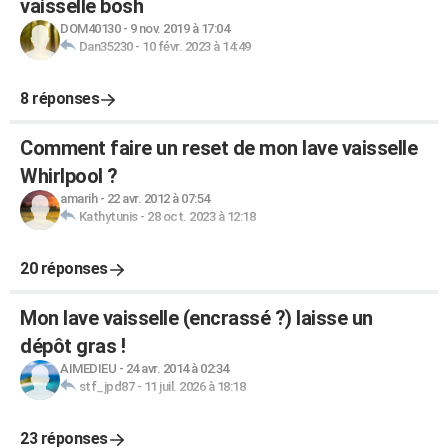
vaisselle bosh
DOM40130
-
9 nov. 2019 à 17:04
Dan35230
-
10 févr. 2023 à 14:49
8 réponses
Comment faire un reset de mon lave vaisselle
Whirlpool ?
amarih
-
22 avr. 2012 à 07:54
Kathytunis
-
28 oct. 2023 à 12:18
20 réponses
Mon lave vaisselle (encrassé ?) laisse un
dépôt gras !
AIMEDIEU
-
24 avr. 2014 à 02:34
stf_jpd87
-
11 juil. 2026 à 18:18
23 réponses