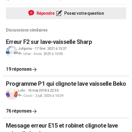
Répondre
Posez votre question
Discussions similaires
Erreur F2 sur lave-vaisselle Sharp
Johjuma
-
17 févr. 2021 à 15:37
Urve
-
4 nov. 2025 à 10:09
19 réponses
Programme P1 qui clignote lave vaisselle Beko
Lolo
-
16 mai 2018 à 22:34
Coco
-
2 juil. 2026 à 14:29
76 réponses
Message erreur E15 et robinet clignote lave