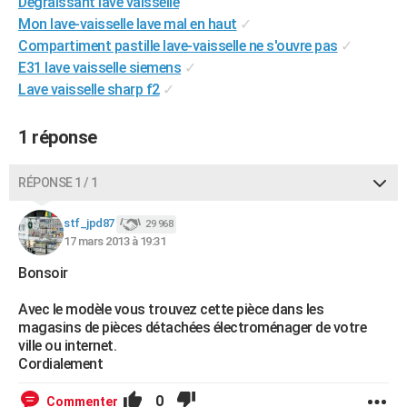
Dégraissant lave vaisselle
City break
Voyage de noces
Climat
Destinations
Voyage nature
Forum
+
PHOTO
Mon lave-vaisselle lave mal en haut
✓
Compartiment pastille lave-vaisselle ne s'ouvre pas
✓
GUIDES D'ACHAT
E31 lave vaisselle siemens
✓
Lave vaisselle sharp f2
✓
BONS PLANS
CARTE DE VOEUX
1 réponse
Carte Bonne année
Carte Pâques
Carte de Noël
Carte Saint-Valentin
Carte d'anniversaire
DICTIONNAIRE
RÉPONSE 1 / 1
Biographies
Expressions
Dictionnaire
Citations
Proverbes
PROGRAMME TV
stf_jpd87
29 968
17 mars 2013 à 19:31
COPAINS D'AVANT
Bonsoir
Se connecter
Collèges
Universités
Service militaire
S'inscrire
Lycées
Primaires
Entreprises
Avis de recherche
AVIS DE DÉCÈS
Avec le modèle vous trouvez cette pièce dans les
FORUM
magasins de pièces détachées électroménager de votre
ville ou internet.
Lifestyle
Sport
Television
Cinema
Bricolage
Culture
Auto
Voyage
Cordialement
0
Commenter