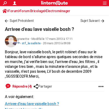
ACTUALITÉS
Forum
Forum Bricolage
Connexion
Electroménager
S'inscrire
Rechercher
Société
Education
Villes
Politique
Faits Divers
Monde
+
SPORT
Sujet Précédent
Sujet Suivant
Football
Cyclisme
Forum
Coupe du monde 2026
Tennis
Rugby
CULTURE
Arrivee d'eau lave vaiselle bosh ?
TNT
Cinéma
Musique
Programme TV
Streaming
Sorties cinéma
+
FINANCE
granette
-
Modifié le 17 mars 2013 à 17:11
stf_la sudiste
-
20 mars 2013 à 09:08
Impôts
Immobilier
Banque
Crédit
Retraite
Epargne
Risques naturels par ville
Assurance
AUTO
Bonjour, lave vaisselle bosh, le petit robinet d'eau sur le
Réserver un essai
Berlines
Forum auto
Essais
Citadines
SUV
+
HIGH-TECH
tableau de bord s'allume apres quelques secondes de mise
en marche, j'ai verifie bien sur, l'arrivee d'eau ,les filtres , il
Meilleur smartphone
Ordinateurs
Guide high-tech
Mobiles
Internet
Jeux vidéo
+
BRICOLAGE
vidange tres bien , mais la minuterie n'avance plus , et la
vaisselle, n'est pas lavee, LV bosh de decembre 2009
Aménagement intérieur
Cuisine
Jardinage
+
Forum
Extérieur
Salle de bains
Rangement
WEEK-END
,SGS55EO2FR.Merci,
Escapades
Expositions
Week-end nature
Guides de France
Patrimoine
Musées
+
LIFESTYLE
Répondre (4)
Partager
Bien-être
Mode
+
Art de vivre
Loisirs
Modes de vie
SANTE
A voir également:
Arrivee d'eau lave vaiselle bosh ?
Guide de la santé
Médicaments
+
Alimentation
Maladies
Sommeil
VOYAGE