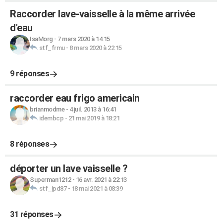
Raccorder lave-vaisselle à la même arrivée
d'eau
IsaMorg
-
7 mars 2020 à 14:15
stf_frmu
-
8 mars 2020 à 22:15
9 réponses
raccorder eau frigo americain
brianmodme
-
4 juil. 2013 à 16:41
idembcp
-
21 mai 2019 à 18:21
8 réponses
déporter un lave vaisselle ?
Superman1212
-
16 avr. 2021 à 22:13
stf_jpd87
-
18 mai 2021 à 08:39
31 réponses