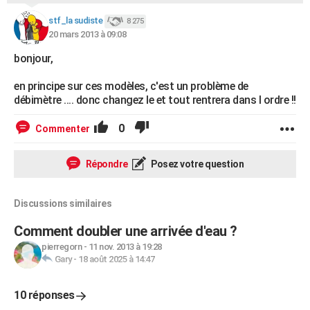
stf_la sudiste
8 275
20 mars 2013 à 09:08
bonjour,
en principe sur ces modèles, c'est un problème de
débimètre .... donc changez le et tout rentrera dans l ordre !!
0
Commenter
Répondre
Posez votre question
Discussions similaires
Comment doubler une arrivée d'eau ?
pierregorn
-
11 nov. 2013 à 19:28
Gary
-
18 août 2025 à 14:47
10 réponses