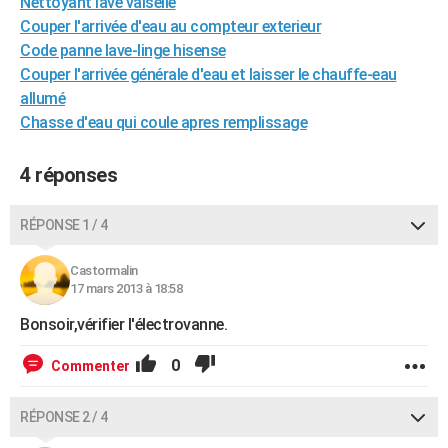
Nettoyant lave vaiselle
City break
Voyage de noces
Climat
Destinations
Voyage nature
Forum
+
PHOTO
Couper l'arrivée d'eau au compteur exterieur
Code panne lave-linge hisense
GUIDES D'ACHAT
Couper l'arrivée générale d'eau et laisser le chauffe-eau
allumé
BONS PLANS
Chasse d'eau qui coule apres remplissage
CARTE DE VOEUX
4 réponses
Carte Bonne année
Carte Pâques
Carte de Noël
Carte Saint-Valentin
Carte d'anniversaire
DICTIONNAIRE
Biographies
Expressions
Dictionnaire
Citations
Proverbes
RÉPONSE 1 / 4
PROGRAMME TV
COPAINS D'AVANT
Castormalin
17 mars 2013 à 18:58
Se connecter
Collèges
Universités
Service militaire
S'inscrire
Lycées
Primaires
Entreprises
Avis de recherche
AVIS DE DÉCÈS
Bonsoir,vérifier l'électrovanne.
FORUM
0
Commenter
Lifestyle
Sport
Television
Cinema
Bricolage
Culture
Auto
Voyage
RÉPONSE 2 / 4