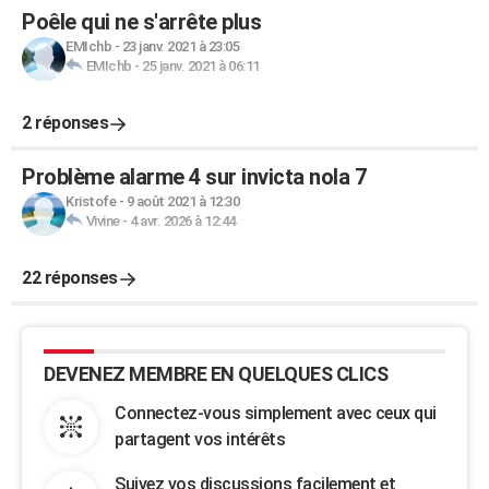
Poêle qui ne s'arrête plus
EMIchb
-
23 janv. 2021 à 23:05
EMIchb
-
25 janv. 2021 à 06:11
2 réponses
Problème alarme 4 sur invicta nola 7
Kristofe
-
9 août 2021 à 12:30
Vivine
-
4 avr. 2026 à 12:44
22 réponses
DEVENEZ MEMBRE EN QUELQUES CLICS
Connectez-vous simplement avec ceux qui
partagent vos intérêts
Suivez vos discussions facilement et