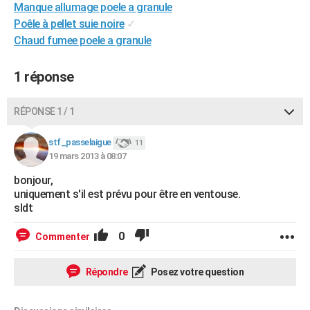
Manque allumage poele a granule
City break
Voyage de noces
Climat
Destinations
Voyage nature
Forum
+
PHOTO
Poêle à pellet suie noire
✓
Chaud fumee poele a granule
GUIDES D'ACHAT
BONS PLANS
1 réponse
CARTE DE VOEUX
RÉPONSE 1 / 1
Carte Bonne année
Carte Pâques
Carte de Noël
Carte Saint-Valentin
Carte d'anniversaire
DICTIONNAIRE
stf_passelaigue
11
Biographies
Expressions
Dictionnaire
Citations
Proverbes
19 mars 2013 à 08:07
PROGRAMME TV
bonjour,
COPAINS D'AVANT
uniquement s'il est prévu pour être en ventouse.
sldt
Se connecter
Collèges
Universités
Service militaire
S'inscrire
Lycées
Primaires
Entreprises
Avis de recherche
AVIS DE DÉCÈS
0
Commenter
FORUM
Lifestyle
Sport
Television
Cinema
Bricolage
Culture
Auto
Voyage
Répondre
Posez votre question