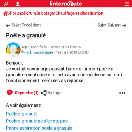
ACTUALITÉS
Forum
Forum Bricolage
Connexion
Chauffage et climatisation
S'inscrire
Rechercher
Société
Education
Villes
Politique
Faits Divers
Monde
+
SPORT
Sujet Précédent
Sujet Suivant
Football
Cyclisme
Forum
Coupe du monde 2026
Tennis
Rugby
CULTURE
Poêle a granulé
TNT
Cinéma
Musique
Programme TV
Streaming
Sorties cinéma
+
FINANCE
Jojo
-
Modifié le 18 mars 2013 à 19:56
stf_passelaigue
-
19 mars 2013 à 08:07
Impôts
Immobilier
Banque
Crédit
Retraite
Epargne
Risques naturels par ville
Assurance
AUTO
Bonjour,
Réserver un essai
Berlines
Forum auto
Essais
Citadines
SUV
+
HIGH-TECH
Je voulait savoir si je pouvait faire sortir mon poêle a
granule en ventouse et si cela avait une incidence sur son
Meilleur smartphone
Ordinateurs
Guide high-tech
Mobiles
Internet
Jeux vidéo
+
BRICOLAGE
fonctionnement merci de vos réponse .
Aménagement intérieur
Cuisine
Jardinage
+
Forum
Extérieur
Salle de bains
Rangement
WEEK-END
Répondre (1)
Partager
Escapades
Expositions
Week-end nature
Guides de France
Patrimoine
Musées
+
LIFESTYLE
A voir également:
Poêle a granulé
Bien-être
Mode
+
Art de vivre
Loisirs
Modes de vie
SANTE
Poele a granule ne s'arrete pas
Guide de la santé
Médicaments
+
Alimentation
Maladies
Sommeil
VOYAGE
Panne aspiration poele a granule
✓