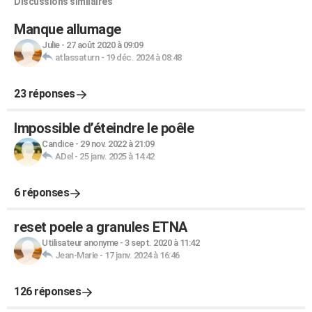
Discussions similaires
Manque allumage
Julie
-
27 août 2020 à 09:09
atlassaturn
-
19 déc. 2024 à 08:48
23 réponses
Impossible d’éteindre le poêle
Candice
-
29 nov. 2022 à 21:09
ADel
-
25 janv. 2025 à 14:42
6 réponses
reset poele a granules ETNA
Utilisateur anonyme
-
3 sept. 2020 à 11:42
Jean-Marie
-
17 janv. 2024 à 16:46
126 réponses